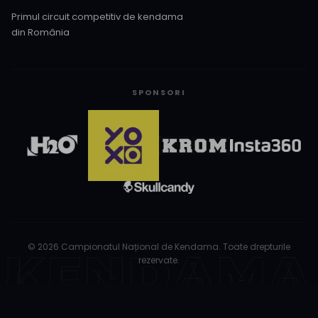
Primul circuit competitiv de kendama
din România
SPONSORI
©
2026
Campionatul Național de Kendama. Toate drepturile
KENDAMA
rezervate.