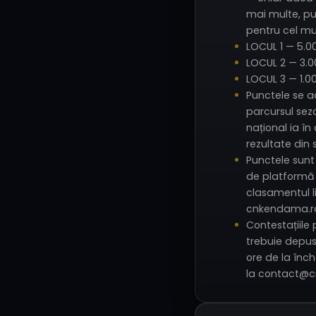
mai multe, pu
pentru cel mul
LOCUL 1 — 5.0
LOCUL 2 — 3.
LOCUL 3 — 1.0
Punctele se 
parcursul sez
național ia în
rezultate din 
Punctele sun
de platformă ș
clasamentul l
cnkendama.ro
Contestațiile 
trebuie depu
ore de la înc
la contact@c