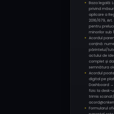
Baza legală: L
privind măsur
aplicare a Re
2016/679, Art
pentru preluc
minorilor sub 1
Acordul paren
conțină: nume
părintelui/tut
actului de id
complet și dat
semnătura ol
Acordul poate 
digital pe pl
Dashboard → P
fizic la desk-
trimis scanat/
acord@cnken
Formularul of