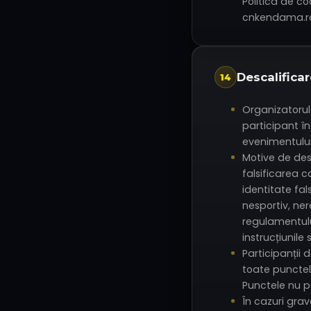
Politica de co
cnkendama.ro
Descalificar
14
Organizatorul
participant î
evenimentului
Motive de des
falsificarea c
identitate f
nesportiv, ne
regulamentulu
instrucțiunile 
Participanții d
toate punctel
Punctele nu p
În cazuri gra