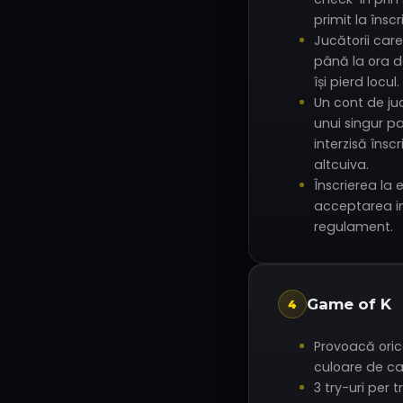
primit la înscr
Jucătorii car
până la ora d
își pierd locul.
Un cont de ju
unui singur pa
interzisă îns
altcuiva.
Înscrierea la
acceptarea in
regulament.
Game of K
4
Provoacă oric
culoare de ca
3 try-uri per tr