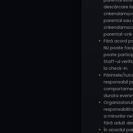
parental este
descărcare l
cnkendama.ro
parental sau d
cnkendama.r
parental-cnk
Fără acord pa
NU poate face
poate partici
Staff-ul verif
la check-in.
Părintele/tut
responsabil p
comportament
durata evenim
Organizatorul
responsabili
a minorilor neî
fără adult d
În acordul par