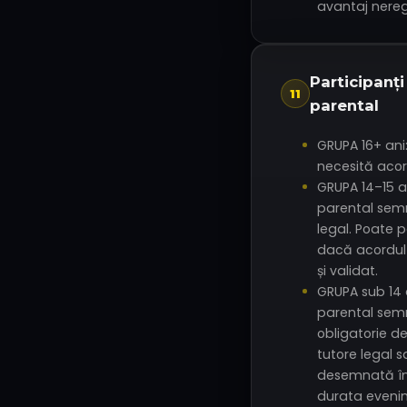
avantaj nere
Participanți
11
parental
GRUPA 16+ ani:
necesită acor
GRUPA 14–15 a
parental sem
legal. Poate p
dacă acordul
și validat.
GRUPA sub 14 
parental semn
obligatorie de
tutore legal 
desemnată în
durata evenim