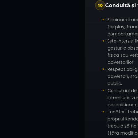
Conduită și 
10
Eliminare ime
fairplay, fra
comportament
Este interzis: 
gesturile obs
fizică sau ver
adversarilor.
Respect oblig
adversari, staff
public.
Consumul de 
interzise în z
descalificare.
Jucătorii tre
propriul ken
trebuie să fie
(fără modific