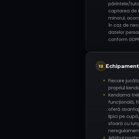
părintele/tuto
captarea de 
minorul, acor
în caz de nec
datelor perso
conform GDPR
Echipament
12
Fiecare jucăt
propriul ken
Kendama trebu
funcțională, 
oferă avantaj
lipici pe cup
sfoară cu lu
neregulament
Arbitrul poa