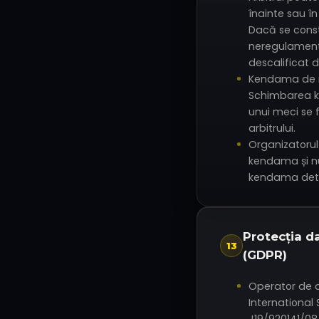
înainte sau în
Dacă se cons
neregulamenta
descalificat d
Kendama de r
Schimbarea k
unui meci se 
arbitrului.
Organizatorul
kendama și n
kendama dete
Protecția d
13
(GDPR)
Operator de d
International 