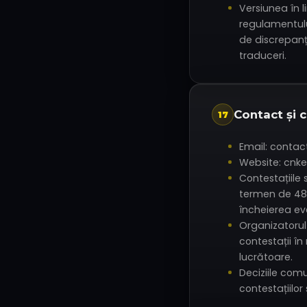
Versiunea în
regulamentulu
de discrepan
traduceri.
Contact și c
17
Email: conta
Website: cnk
Contestațiile 
termen de 48 
încheierea ev
Organizatorul
contestații î
lucrătoare.
Deciziile com
contestațiilor 