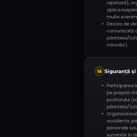
repetată), or
aplica suspe
multe evenime
Decizia de de
comunicată di
părintelui/tuto
minorilor).
Siguranță și
15
Participarea 
pe propria r
jucătorului (s
părintelui/tut
Organizatoru
accidente, pi
personale sa
survenite în t