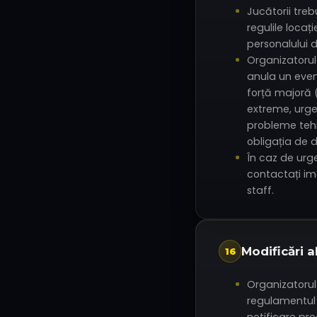
Jucătorii tre
regulile locați
personalului d
Organizatorul
anula un eve
forță majoră 
extreme, urge
probleme teh
obligația de 
În caz de urg
contactați i
staff.
Modificări 
16
Organizatoru
regulamentul 