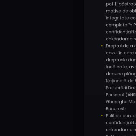
pot fi păstrat
motive de obli
integritate co
complete în P
confidențialit
cnkendama.ro
Dreptul de a 
cazul în care 
drepturile d
încălcate, ave
depune plânge
Națională de
Prelucrării Da
Personal (ANS
Gheorghe Mag
București.
Politica comp
confidențialit
cnkendama.ro