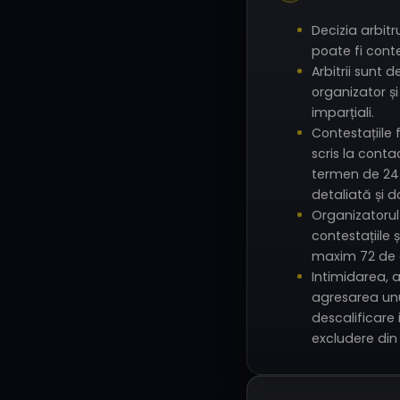
Decizia arbitru
poate fi cont
Arbitrii sunt 
organizator și
imparțiali.
Contestațiile
scris la cont
termen de 24 
detaliată și d
Organizatorul
contestațiile 
maxim 72 de 
Intimidarea,
agresarea unu
descalificare 
excludere din