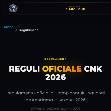
NEXT EVENT
8 AUG · BUF
Acasă
Regulament
REGULAMENT
REGULI
OFICIALE
CNK
2026
Regulamentul oficial al Campionatului Național
de Kendama — Sezonul 2026
Ultima actualizare: Sezonul
2026