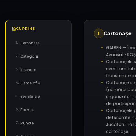
CUPRINS
Cartonașe
1
Cartonașe
1
.
GALBEN — Înce
Avansat · ROȘ
Categorii
2
.
Cartonașele s
evenimentul cu
Înscriere
3
.
transferate î
Cartonașe star
Game of K
4
.
(numărul poat
organizator î
Semifinale
5
.
de participanț
Format
6
.
Cartonașele 
deteriorate nu
Puncte
7
.
Jucătorul răs
cartonașe.