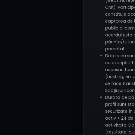
(website, rețe
CNK). Partici
constituie aco
captarea de i
public al comp
acordul este d
părinte/tutor
parental.
Datele nu sunt
cu excepția fu
necesari funcț
(hosting, emai
se face trans
Spațiului Eco
Durata de păs
profil sunt st
securizate în
activ + 24 de
activitate. Da
(rezultate, p