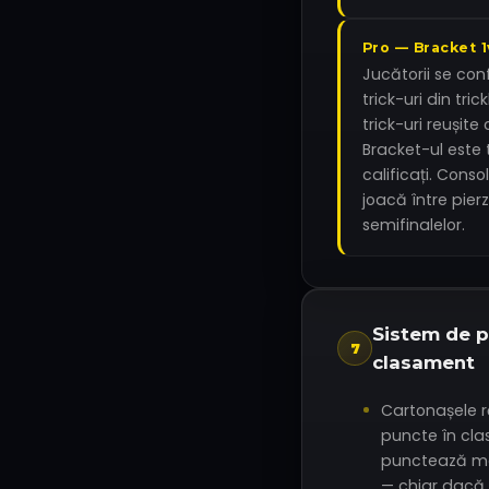
Pro — Bracket 1
Jucătorii se con
trick-uri din trick
trick-uri reușite
Bracket-ul este t
calificați. Conso
joacă între pierz
semifinalelor.
Sistem de p
7
clasament
Cartonașele r
puncte în cla
punctează m
— chiar dacă 