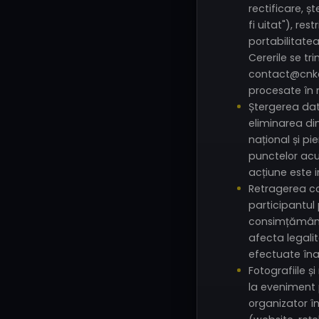
rectificare, ș
fi uitat"), res
portabilitatea
Cererile se tri
contact@cnke
procesate în 
Ștergerea dat
eliminarea di
național și pi
punctelor ac
acțiune este ir
Retragerea c
participantul
consimțământ
afecta legalit
efectuate îna
Fotografiile ș
la eveniment p
organizator î