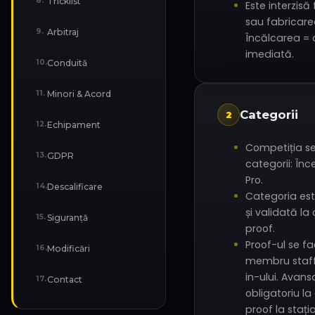
Tricklist
8
.
Este interzisă
sau fabricare
Arbitraj
9
.
Încălcarea = 
imediată.
Conduită
10
.
Minori & Acord
11
.
Categorii
2
Echipament
12
.
Competiția s
GDPR
13
.
categorii: Înc
Pro.
Descalificare
14
.
Categoria est
și validată la
Siguranță
15
.
proof.
Proof-ul se fa
Modificări
16
.
membru staff
in-ului. Avansa
Contact
17
.
obligatoriu la
proof la stați