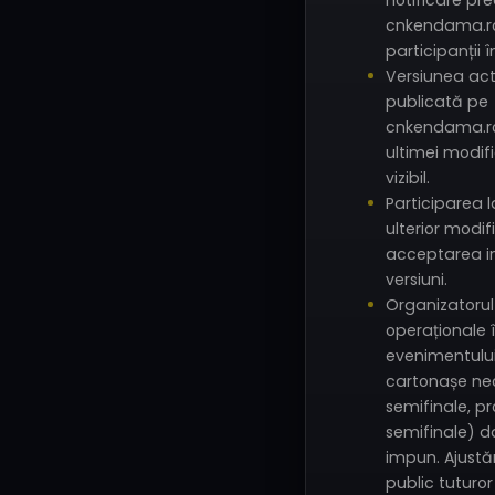
notificare pre
cnkendama.ro 
participanții în
Versiunea act
publicată pe
cnkendama.r
ultimei modifi
vizibil.
Participarea 
ulterior modifi
acceptarea in
versiuni.
Organizatorul
operaționale 
evenimentulu
cartonașe ne
semifinale, p
semifinale) d
impun. Ajustă
public tuturor 