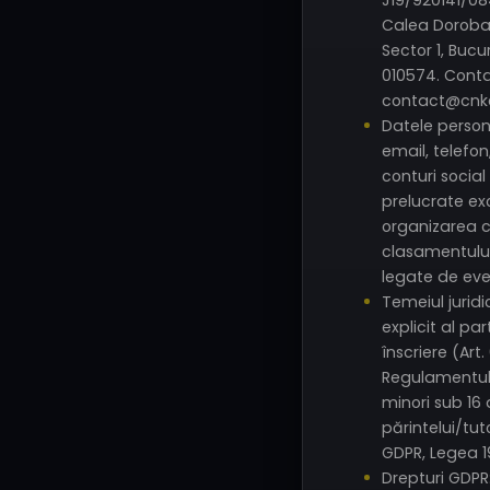
J19/920141/084
Calea Doroban
Sector 1, Bucu
010574. Conta
contact@cnk
Datele perso
email, telefon
conturi socia
prelucrate exc
organizarea c
clasamentului
legate de ev
Temeiul jurid
explicit al par
înscriere (Art. 6
Regulamentul 
minori sub 16
părintelui/tuto
GDPR, Legea 1
Drepturi GDPR