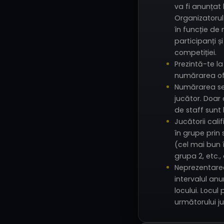
va fi anunțat
Organizatorul
în funcție de
participanți 
competiției.
Prezintă-te la
numărarea ofi
Numărarea se 
jucător. Doar
de staff sunt 
Jucătorii calif
în grupe prin
(cel mai bun î
grupa 2, etc., 
Neprezentarea
intervalul an
locului. Locul 
următorului ju