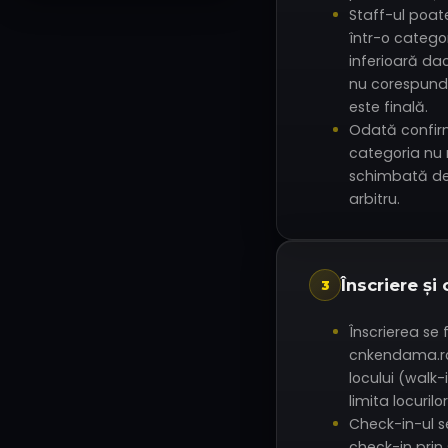
Staff-ul poat
într-o catego
inferioară da
nu corespunde
este finală.
Odată confir
categoria nu 
schimbată dec
arbitru.
Înscriere și
3
Înscrierea se 
cnkendama.ro. 
locului (walk-
limita locurilo
Check-in-ul s
check-in prin