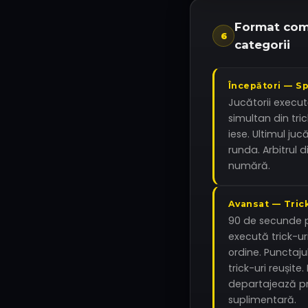
Format com
6
categorii
Începători — Sp
Jucătorii execută
simultan din tric
iese. Ultimul ju
runda. Arbitrul d
numără.
Avansat — Tric
90 de secunde p
execută trick-uril
ordine. Punctaj
trick-uri reușite.
departajează pr
suplimentară.