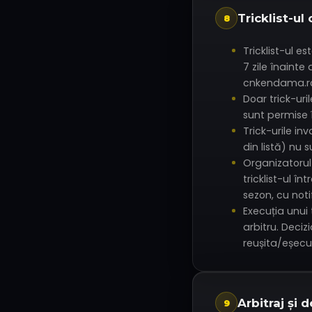
Tricklist-ul 
8
Tricklist-ul e
7 zile înaint
cnkendama.r
Doar trick-uril
sunt permise 
Trick-urile in
din listă) nu 
Organizatorul
tricklist-ul în
sezon, cu noti
Execuția unui 
arbitru. Decizi
reușita/eșecul
Arbitraj și d
9