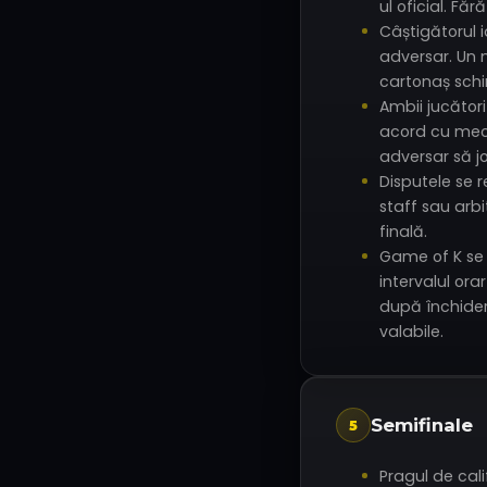
ul oficial. Făr
Câștigătorul 
adversar. Un 
cartonaș sch
Ambii jucători
acord cu meci
adversar să j
Disputele se
staff sau arbi
finală.
Game of K se 
intervalul ora
după închider
valabile.
Semifinale
5
Pragul de cali