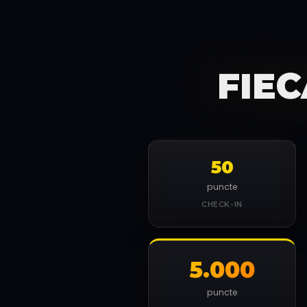
FIE
50
puncte
CHECK-IN
5.000
puncte