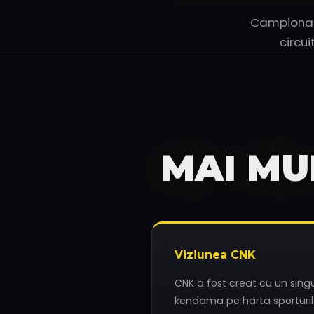
Campionatu
circu
MAI MU
Viziunea CNK
CNK a fost creat cu un sing
kendama pe harta sporturil