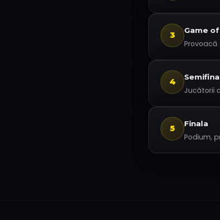
Game of
3
Provoacă a
Semifina
4
Jucătorii
Finala
5
Podium, pr