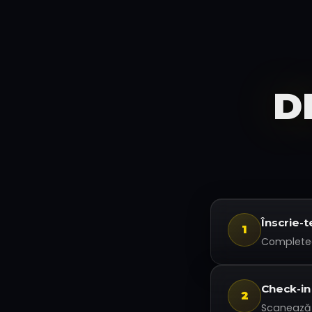
D
Înscrie-t
1
Completea
Check-in
2
Scanează Q