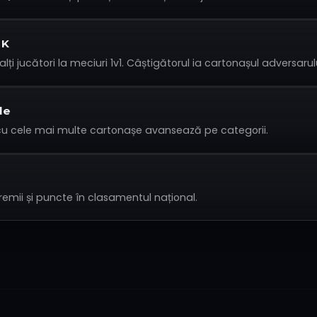
 K
lți jucători la meciuri 1v1. Câștigătorul ia cartonașul adversarulu
le
 cu cele mai multe cartonașe avansează pe categorii.
emii și puncte în clasamentul național.