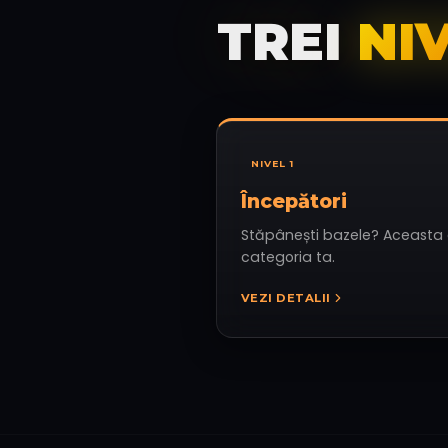
TREI
NI
NIVEL
1
Începători
Stăpânești bazele? Aceasta
categoria ta.
VEZI DETALII