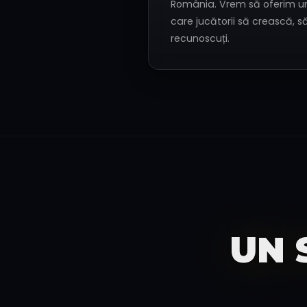
România. Vrem să oferim un
care jucătorii să crească, s
recunoscuți.
UN 