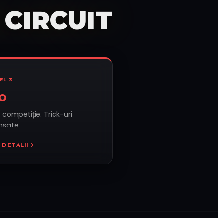
 CIRCUIT
VEL
3
O
l competiție. Trick-uri
nsate.
 DETALII