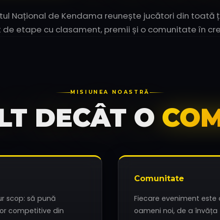
l Național de Kendama reunește jucători din toată ț
it de etape cu clasament, premii și o comunitate în cre
MISIUNEA NOASTRĂ
LT DECÂT O
COM
Comunitate
ur scop: să pună
Fiecare eveniment este 
or competitive din
oameni noi, de a învăța t