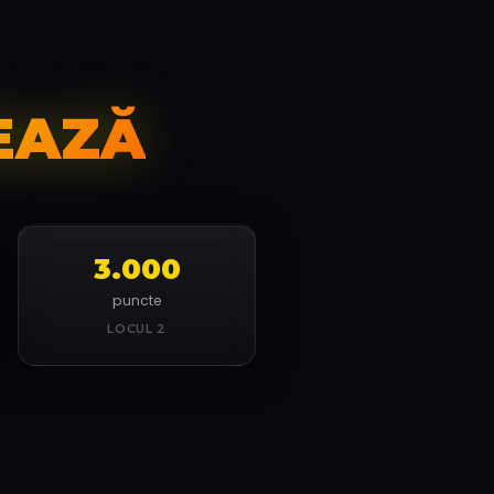
EAZĂ
3.000
puncte
LOCUL 2