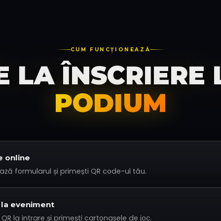
CUM FUNCȚIONEAZĂ
E LA ÎNSCRIERE 
PODIUM
e online
ză formularul și primești QR code-ul tău.
 la eveniment
R la intrare și primești cartonașele de joc.