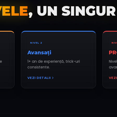
VELE
, UN SINGUR
NIVEL
2
NI
Avansați
PR
 e
1+ an de experiență, trick-uri
Nive
consistente.
ava
VEZI DETALII
VEZI