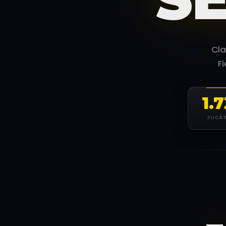
Cla
F
1.
JUCĂ