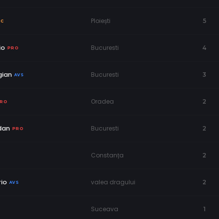
Ploiești
5
NC
io
Bucuresti
4
PRO
gian
Bucuresti
3
AVS
Oradea
2
RO
dan
Bucuresti
2
PRO
Constanța
2
io
valea dragului
2
AVS
Suceava
1