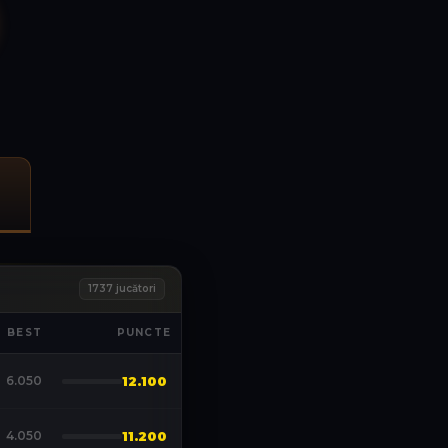
1737
jucători
BEST
PUNCTE
6.050
12.100
4.050
11.200