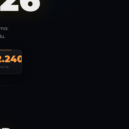
ama.
u.
2.240
NCTE