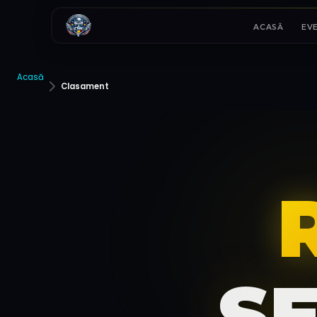
ACASĂ
EV
Acasă
Clasament
S