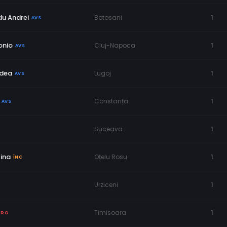
du Andrei
Botosani
1
AVS
onio
Cluj-Napoca
1
AVS
odea
Lugoj
1
AVS
Constanța
1
AVS
Suceava
1
tina
Oțelu Rosu
1
ÎNC
Urziceni
1
Timisoara
1
PRO