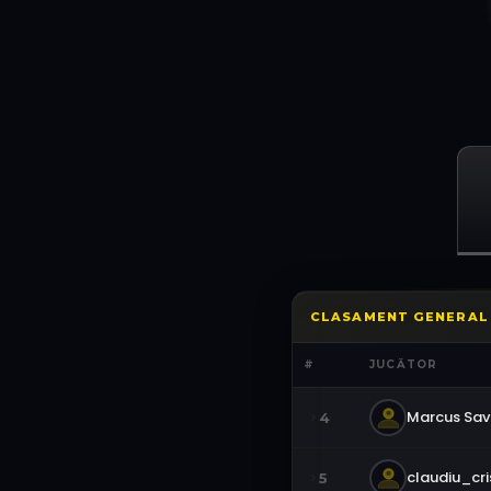
CLASAMENT GENERAL
#
JUCĂTOR
Marcus Sa
4
claudiu_cri
5