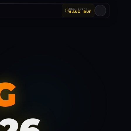
NEXT EVENT
8 AUG · BUF
G
26