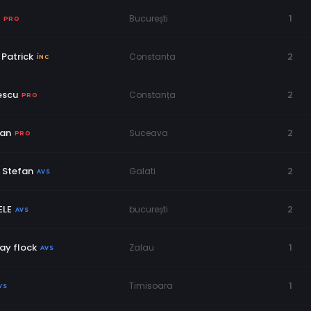
București
1
PRO
Patrick
Constanta
2
ÎNC
escu
Constanța
2
PRO
aan
Suceava
2
PRO
 Stefan
Galati
2
AVS
LE
bucurești
2
AVS
ay flock
Zalau
1
AVS
Timisoara
1
VS