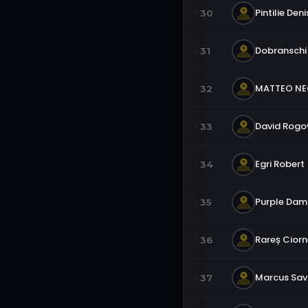
Pintilie Deni
30
Dobranschi
31
MATTEO N
32
David Rogo
33
Egri Robert
34
Purple Da
35
Rareș Ciorn
36
Marcus Sa
37