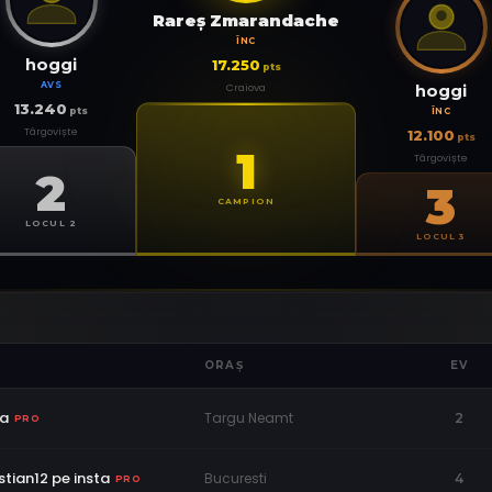
Rareş Zmarandache
ÎNC
hoggi
17.250
pts
AVS
Craiova
hoggi
13.240
pts
ÎNC
Târgoviște
12.100
pts
1
Târgoviște
2
3
CAMPION
LOCUL 2
LOCUL 3
ORAȘ
EV
va
Targu Neamt
2
PRO
stian12 pe insta
Bucuresti
4
PRO