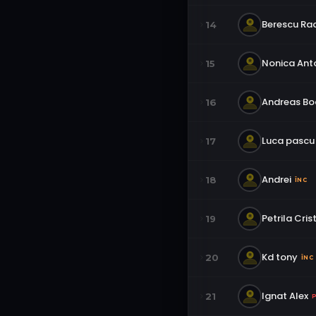
Berescu Ra
14
Nonica Ant
15
Andreas B
16
Luca pascu
17
Andrei
18
ÎNC
Petrila Cris
19
Kd tony
20
ÎNC
Ignat Alex
21