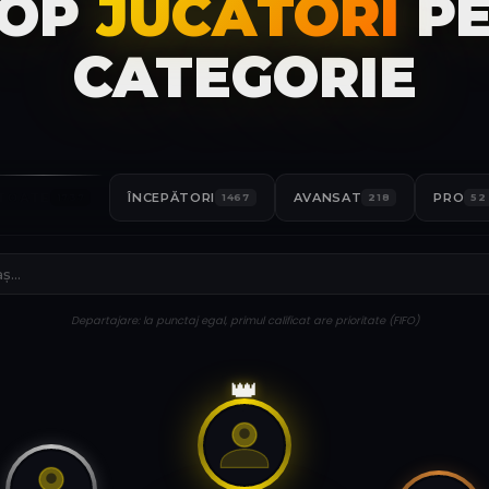
TOP
JUCĂTORI
PE
CATEGORIE
TOATE
ÎNCEPĂTORI
AVANSAT
PRO
1737
1467
218
52
Departajare: la punctaj egal, primul calificat are prioritate (FIFO)
👑