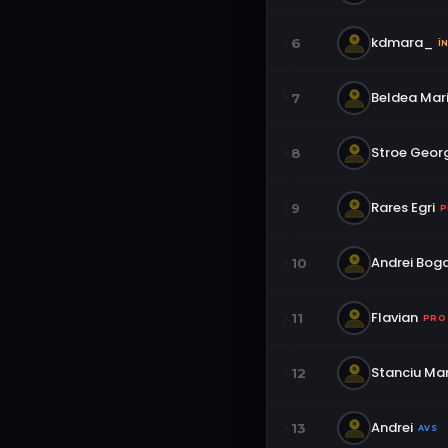
kdmara_
6
Î
Beldea Mar
7
Stroe Geor
8
Rares Egri
9
P
Andrei Bog
10
Flavian
11
PRO
Stanciu Mar
12
Andrei
13
AVS