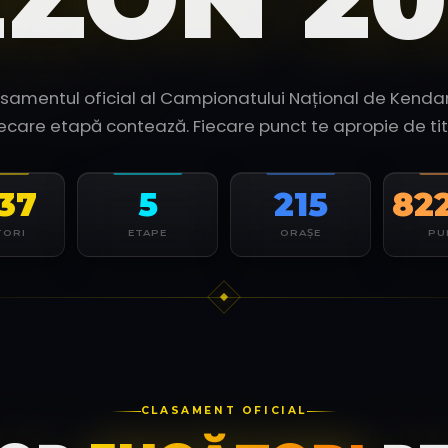
samentul oficial al Campionatului Național de Kend
iecare etapă contează. Fiecare punct te apropie de titl
737
5
215
82
TORI
ETAPE
ORAȘE
PU
CLASAMENT OFICIAL