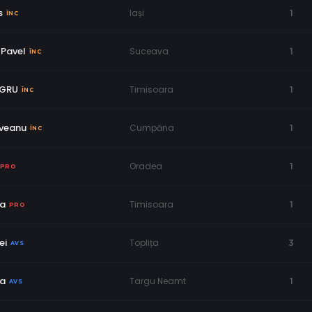
s
Iași
1
ÎNC
 Pavel
Suceava
1
ÎNC
EGRU
Timisoara
1
ÎNC
veanu
Cumpăna
1
ÎNC
Oradea
1
PRO
ma
Timisoara
1
PRO
ei
Toplița
3
AVS
va
Targu Neamt
1
AVS