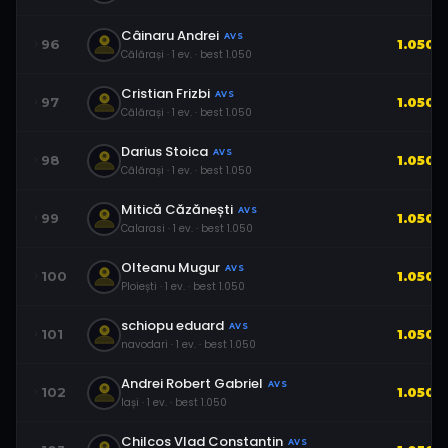
Câinaru Andrei
AVS
96
1.050
Călărași
·
1
ev.
· best
1.050
Cristian Frizbi
AVS
97
1.050
Călărași
·
1
ev.
· best
1.050
Darius Stoica
AVS
98
1.050
Călărași
·
1
ev.
· best
1.050
Mitică Căzănești
AVS
99
1.050
Calarasi
·
1
ev.
· best
1.050
Olteanu Mugur
AVS
100
1.050
Ploiești
·
1
ev.
· best
1.050
schiopu eduard
AVS
101
1.050
navodari
·
1
ev.
· best
1.050
Andrei Robert Gabriel
AVS
102
1.050
Iași
·
1
ev.
· best
1.050
Chilcos Vlad Constantin
AVS