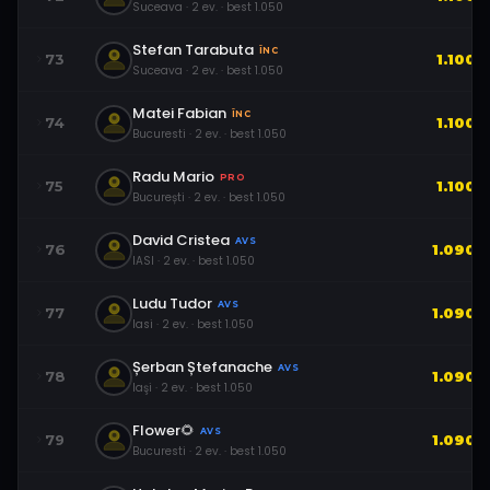
Suceava
·
2
ev.
· best
1.050
Stefan Tarabuta
ÎNC
73
1.100
Suceava
·
2
ev.
· best
1.050
Matei Fabian
ÎNC
74
1.100
Bucuresti
·
2
ev.
· best
1.050
Radu Mario
PRO
75
1.100
București
·
2
ev.
· best
1.050
David Cristea
AVS
76
1.090
IASI
·
2
ev.
· best
1.050
Ludu Tudor
AVS
77
1.090
Iasi
·
2
ev.
· best
1.050
Șerban Ștefanache
AVS
78
1.090
Iaşi
·
2
ev.
· best
1.050
Flower🌻
AVS
79
1.090
Bucuresti
·
2
ev.
· best
1.050