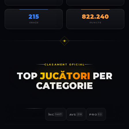
215
822.240
ORAȘE
PUNCTE
CLASAMENT OFICIAL
TOP
JUCĂTORI
PER
CATEGORIE
ALL
ÎNC
AVS
PRO
1737
1467
218
52