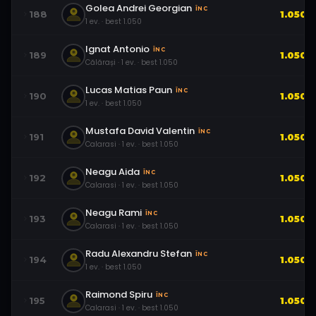
Golea Andrei Georgian
ÎNC
188
1.050
1
ev.
· best
1.050
Ignat Antonio
ÎNC
189
1.050
Călărași
·
1
ev.
· best
1.050
Lucas Matias Paun
ÎNC
190
1.050
1
ev.
· best
1.050
Mustafa David Valentin
ÎNC
191
1.050
Calarasi
·
1
ev.
· best
1.050
Neagu Aida
ÎNC
192
1.050
Calarasi
·
1
ev.
· best
1.050
Neagu Rami
ÎNC
193
1.050
Calarasi
·
1
ev.
· best
1.050
Radu Alexandru Stefan
ÎNC
194
1.050
1
ev.
· best
1.050
Raimond Spiru
ÎNC
195
1.050
Calarasi
·
1
ev.
· best
1.050