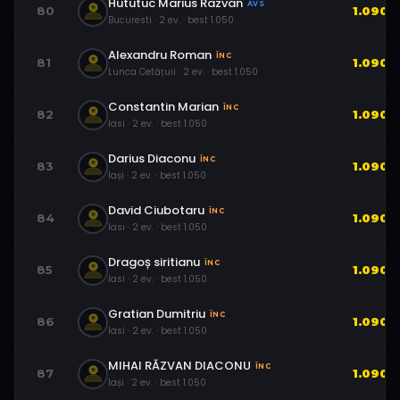
Hututuc Marius Razvan
AVS
80
1.090
Bucuresti
·
2
ev.
· best
1.050
Alexandru Roman
ÎNC
81
1.090
Lunca Cetățuii
·
2
ev.
· best
1.050
Constantin Marian
ÎNC
82
1.090
Iasi
·
2
ev.
· best
1.050
Darius Diaconu
ÎNC
83
1.090
Iași
·
2
ev.
· best
1.050
David Ciubotaru
ÎNC
84
1.090
Iasi
·
2
ev.
· best
1.050
Dragoș siritianu
ÎNC
85
1.090
Iasi
·
2
ev.
· best
1.050
Gratian Dumitriu
ÎNC
86
1.090
Iasi
·
2
ev.
· best
1.050
MIHAI RĂZVAN DIACONU
ÎNC
87
1.090
Iași
·
2
ev.
· best
1.050