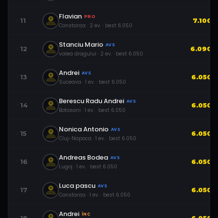
Flavian
PRO
11
7.100
Constanța
·
2
ev.
· best
6.050
Stanciu Mario
AVS
12
6.090
valea dragului
·
2
ev.
· best
6.050
Andrei
AVS
13
6.050
Suceava
·
1
ev.
· best
6.050
Berescu Radu Andrei
AVS
14
6.050
Botosani
·
1
ev.
· best
6.050
Nonica Antonio
AVS
15
6.050
Cluj-Napoca
·
1
ev.
· best
6.050
Andreas Bodea
AVS
16
6.050
Lugoj
·
1
ev.
· best
6.050
Luca pascu
AVS
17
6.050
Constanța
·
1
ev.
· best
6.050
Andrei
ÎNC