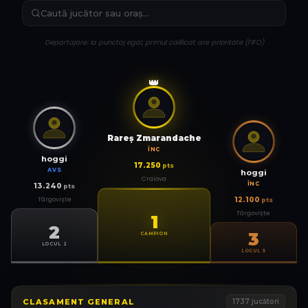
Departajare: la punctaj egal, primul calificat are prioritate (FIFO)
👑
Rareş Zmarandache
ÎNC
hoggi
17.250
pts
AVS
hoggi
Craiova
ÎNC
13.240
pts
Târgoviște
12.100
pts
Târgoviște
1
2
3
CAMPION
LOCUL 2
LOCUL 3
CLASAMENT GENERAL
1737
jucători