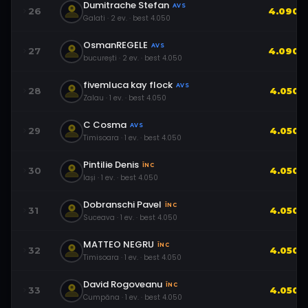
Dumitrache Stefan
AVS
26
4.090
Galati
·
2
ev.
· best
4.050
OsmanREGELE
AVS
27
4.090
bucurești
·
2
ev.
· best
4.050
fivemluca kay flock
AVS
28
4.050
Zalau
·
1
ev.
· best
4.050
C Cosma
AVS
29
4.050
Timisoara
·
1
ev.
· best
4.050
Pintilie Denis
ÎNC
30
4.050
Iași
·
1
ev.
· best
4.050
Dobranschi Pavel
ÎNC
31
4.050
Suceava
·
1
ev.
· best
4.050
MATTEO NEGRU
ÎNC
32
4.050
Timisoara
·
1
ev.
· best
4.050
David Rogoveanu
ÎNC
33
4.050
Cumpăna
·
1
ev.
· best
4.050