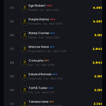
Egri Robert
PRO
34
4.050
Oradea
·
1
ev.
· best
4.050
Purple Dama
PRO
35
4.050
Timisoara
·
1
ev.
· best
4.050
Rareș Ciornei
AVS
36
3.150
Toplița
·
3
ev.
· best
2.050
Marcus Sava
AVS
37
2.840
Targu Neamt
·
1
ev.
· best
2.840
Cosu.pnu
ÎNC
38
2.840
Iasi
·
1
ev.
· best
2.840
Eduard Roman
AVS
39
2.150
Targoviste
·
3
ev.
· best
1.050
TaftĂ Tudor
AVS
40
2.150
Titu
·
3
ev.
· best
1.050
Tanasa Ianis
ÎNC
41
2.140