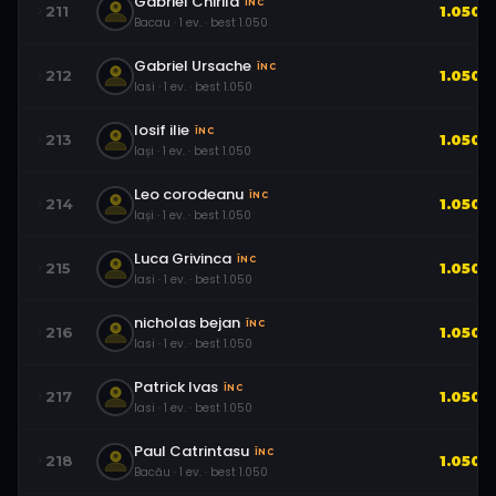
Gabriel Chirila
ÎNC
211
1.050
Bacau
·
1
ev.
· best
1.050
Gabriel Ursache
ÎNC
212
1.050
Iasi
·
1
ev.
· best
1.050
Iosif ilie
ÎNC
213
1.050
Iași
·
1
ev.
· best
1.050
Leo corodeanu
ÎNC
214
1.050
Iași
·
1
ev.
· best
1.050
Luca Grivinca
ÎNC
215
1.050
Iasi
·
1
ev.
· best
1.050
nicholas bejan
ÎNC
216
1.050
Iasi
·
1
ev.
· best
1.050
Patrick Ivas
ÎNC
217
1.050
Iasi
·
1
ev.
· best
1.050
Paul Catrintasu
ÎNC
218
1.050
Bacău
·
1
ev.
· best
1.050