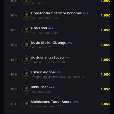
103
1.050
1
ev.
· best
1.050
Constantin Cristofor Pahomie
AVS
104
1.050
Iasi
·
1
ev.
· best
1.050
Cosu.pnu
AVS
105
1.050
Iasi
·
1
ev.
· best
1.050
David Stefan Zbangu
AVS
106
1.050
1
ev.
· best
1.050
davidcristian Bucsa
AVS
107
1.050
hemeius
·
1
ev.
· best
1.050
Fabian Aioanei
AVS
108
1.050
Câmpulung Moldovenesc
·
1
ev.
· best
1.050
Ianis Biber
AVS
109
1.050
1
ev.
· best
1.050
Melniceanu Tudor Andrei
AVS
110
1.050
Hănești
·
1
ev.
· best
1.050