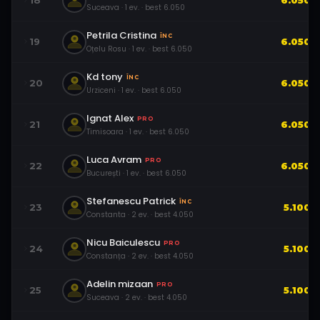
18
6.050
Suceava
·
1
ev.
· best
6.050
Petrila Cristina
ÎNC
19
6.050
Oțelu Rosu
·
1
ev.
· best
6.050
Kd tony
ÎNC
20
6.050
Urziceni
·
1
ev.
· best
6.050
Ignat Alex
PRO
21
6.050
Timisoara
·
1
ev.
· best
6.050
Luca Avram
PRO
22
6.050
București
·
1
ev.
· best
6.050
Stefanescu Patrick
ÎNC
23
5.100
Constanta
·
2
ev.
· best
4.050
Nicu Baiculescu
PRO
24
5.100
Constanța
·
2
ev.
· best
4.050
Adelin mizaan
PRO
25
5.100
Suceava
·
2
ev.
· best
4.050