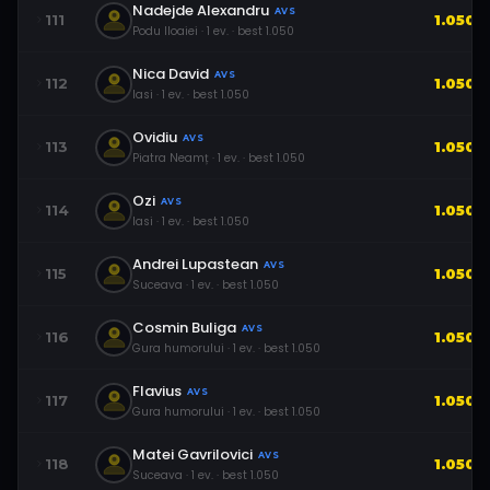
Nadejde Alexandru
AVS
111
1.050
Podu Iloaiei
·
1
ev.
· best
1.050
Nica David
AVS
112
1.050
Iasi
·
1
ev.
· best
1.050
Ovidiu
AVS
113
1.050
Piatra Neamț
·
1
ev.
· best
1.050
Ozi
AVS
114
1.050
Iasi
·
1
ev.
· best
1.050
Andrei Lupastean
AVS
115
1.050
Suceava
·
1
ev.
· best
1.050
Cosmin Buliga
AVS
116
1.050
Gura humorului
·
1
ev.
· best
1.050
Flavius
AVS
117
1.050
Gura humorului
·
1
ev.
· best
1.050
Matei Gavrilovici
AVS
118
1.050
Suceava
·
1
ev.
· best
1.050