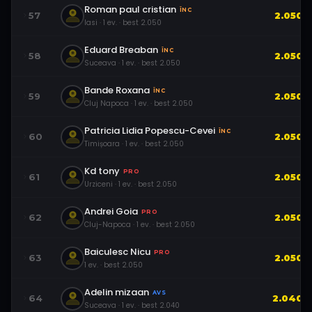
Roman paul cristian
ÎNC
57
2.050
Iasi
·
1
ev.
· best
2.050
Eduard Breaban
ÎNC
58
2.050
Suceava
·
1
ev.
· best
2.050
Bande Roxana
ÎNC
59
2.050
Cluj Napoca
·
1
ev.
· best
2.050
Patricia Lidia Popescu-Cevei
ÎNC
60
2.050
Timișoara
·
1
ev.
· best
2.050
Kd tony
PRO
61
2.050
Urziceni
·
1
ev.
· best
2.050
Andrei Goia
PRO
62
2.050
Cluj-Napoca
·
1
ev.
· best
2.050
Baiculesc Nicu
PRO
63
2.050
1
ev.
· best
2.050
Adelin mizaan
AVS
64
2.040
Suceava
·
1
ev.
· best
2.040