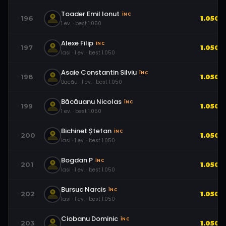
Toader Emil Ionut
ÎNC
196
1.050
1
ev.
· best
1.050
Alexe Filip
ÎNC
197
1.050
Iasi
·
1
ev.
· best
1.050
Asaie Constantin Silviu
ÎNC
198
1.050
Bacău
·
1
ev.
· best
1.050
Băcăuanu Nicolas
ÎNC
199
1.050
1
ev.
· best
1.050
Bichinet Ștefan
ÎNC
200
1.050
Iasi
·
1
ev.
· best
1.050
Bogdan P
ÎNC
201
1.050
Iasi
·
1
ev.
· best
1.050
Bursuc Narcis
ÎNC
202
1.050
Iasi
·
1
ev.
· best
1.050
Ciobanu Dominic
ÎNC
203
1.050