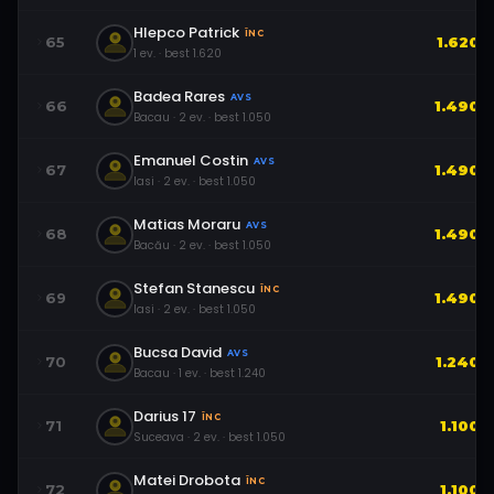
Hlepco Patrick
ÎNC
65
1.620
1
ev.
· best
1.620
Badea Rares
AVS
66
1.490
Bacau
·
2
ev.
· best
1.050
Emanuel Costin
AVS
67
1.490
Iasi
·
2
ev.
· best
1.050
Matias Moraru
AVS
68
1.490
Bacău
·
2
ev.
· best
1.050
Stefan Stanescu
ÎNC
69
1.490
Iasi
·
2
ev.
· best
1.050
Bucsa David
AVS
70
1.240
Bacau
·
1
ev.
· best
1.240
Darius 17
ÎNC
71
1.100
Suceava
·
2
ev.
· best
1.050
Matei Drobota
ÎNC
72
1.100