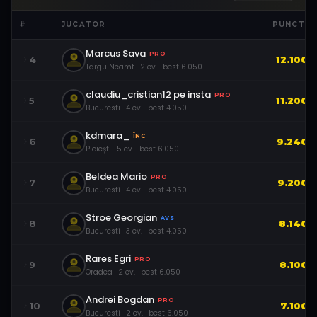
#
JUCĂTOR
PUNCTE
Marcus Sava
PRO
4
12.100
Targu Neamt
·
2
ev.
· best
6.050
claudiu_cristian12 pe insta
PRO
5
11.200
Bucuresti
·
4
ev.
· best
4.050
kdmara_
ÎNC
6
9.240
Ploiești
·
5
ev.
· best
6.050
Beldea Mario
PRO
7
9.200
Bucuresti
·
4
ev.
· best
4.050
Stroe Georgian
AVS
8
8.140
Bucuresti
·
3
ev.
· best
4.050
Rares Egri
PRO
9
8.100
Oradea
·
2
ev.
· best
6.050
Andrei Bogdan
PRO
10
7.100
Bucuresti
·
2
ev.
· best
6.050