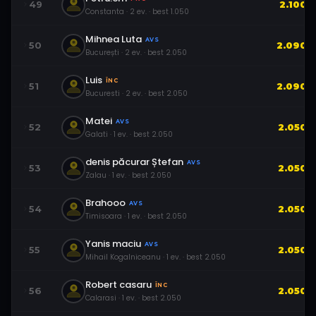
49
2.100
Constanta
·
2
ev.
· best
1.050
Mihnea Luta
AVS
50
2.090
București
·
2
ev.
· best
2.050
Luis
ÎNC
51
2.090
Bucuresti
·
2
ev.
· best
2.050
Matei
AVS
52
2.050
Galati
·
1
ev.
· best
2.050
denis păcurar Ștefan
AVS
53
2.050
Zalau
·
1
ev.
· best
2.050
Brahooo
AVS
54
2.050
Timisoara
·
1
ev.
· best
2.050
Yanis maciu
AVS
55
2.050
Mihail Kogalniceanu
·
1
ev.
· best
2.050
Robert casaru
ÎNC
56
2.050
Calarasi
·
1
ev.
· best
2.050