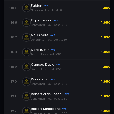
Fabian
AVS
165
1.050
Navodari
·
1
ev.
· best
1.050
Filip mocanu
AVS
166
1.050
Constanța
·
1
ev.
· best
1.050
Nitu Andrei
AVS
167
1.050
constanta
·
1
ev.
· best
1.050
Noris Iustin
AVS
168
1.050
Bacau
·
1
ev.
· best
1.050
Oancea David
AVS
169
1.050
Ovidiu
·
1
ev.
· best
1.050
Pdr.cosmin
AVS
170
1.050
Constanta
·
1
ev.
· best
1.050
Robert craciunescu
AVS
171
1.050
Constanta
·
1
ev.
· best
1.050
Robert Mihalache
AVS
172
1.050
Constanta
·
1
ev.
· best
1.050