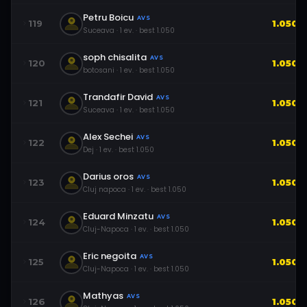
Petru Boicu
AVS
119
1.050
Suceava
·
1
ev.
· best
1.050
soph chisalita
AVS
120
1.050
botosani
·
1
ev.
· best
1.050
Trandafir David
AVS
121
1.050
Suceava
·
1
ev.
· best
1.050
Alex Sechei
AVS
122
1.050
Dej
·
1
ev.
· best
1.050
Darius oros
AVS
123
1.050
Cluj napoca
·
1
ev.
· best
1.050
Eduard Minzatu
AVS
124
1.050
Cluj-Napoca
·
1
ev.
· best
1.050
Eric negoita
AVS
125
1.050
Cluj-Napoca
·
1
ev.
· best
1.050
Mathyas
AVS
126
1.050