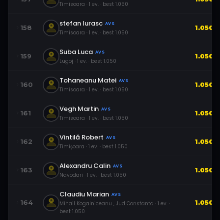
Timisoara
·
1
ev.
· best
1.050
stefan Iurasc
AVS
158
1.050
Timisoara
·
1
ev.
· best
1.050
Suba Luca
AVS
159
1.050
Lugoj
·
1
ev.
· best
1.050
Tohaneanu Matei
AVS
160
1.050
Timisoara
·
1
ev.
· best
1.050
Vegh Martin
AVS
161
1.050
Timisoara
·
1
ev.
· best
1.050
Vintilă Robert
AVS
162
1.050
Timișoara
·
1
ev.
· best
1.050
Alexandru Calin
AVS
163
1.050
Navodari
·
1
ev.
· best
1.050
Claudiu Marian
AVS
164
1.050
Mihail Kogalniceanu , Jud Constanta
·
1
ev.
·
best
1.050