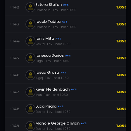
Estera Stefan
AVS
142
1.050
Timisoara
·
1
ev.
· best
1.050
Iacob Tabita
AVS
143
1.050
Timisoara
·
1
ev.
· best
1.050
Ianis Mita
AVS
144
1.050
Reșița
·
1
ev.
· best
1.050
Ionescu Darios
AVS
145
1.050
Lugoj
·
1
ev.
· best
1.050
Iosua Groza
AVS
146
1.050
lugoj
·
1
ev.
· best
1.050
Kevin Neidenbach
AVS
147
1.050
Ineu
·
1
ev.
· best
1.050
Luca Priala
AVS
148
1.050
Reșița
·
1
ev.
· best
1.050
Manole George Olivian
AVS
149
1.050
Reșița
·
1
ev.
· best
1.050