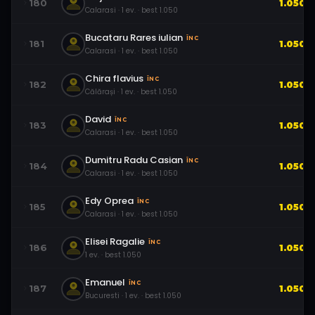
180
1.050
Calarasi
·
1
ev.
· best
1.050
Bucataru Rares iulian
ÎNC
181
1.050
Calarasi
·
1
ev.
· best
1.050
Chira flavius
ÎNC
182
1.050
Călărași
·
1
ev.
· best
1.050
David
ÎNC
183
1.050
Calarasi
·
1
ev.
· best
1.050
Dumitru Radu Casian
ÎNC
184
1.050
Calarasi
·
1
ev.
· best
1.050
Edy Oprea
ÎNC
185
1.050
Calarasi
·
1
ev.
· best
1.050
Elisei Ragalie
ÎNC
186
1.050
1
ev.
· best
1.050
Emanuel
ÎNC
187
1.050
Bucuresti
·
1
ev.
· best
1.050