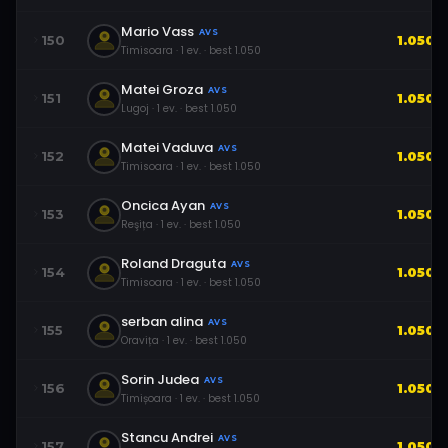
Mario Vass
AVS
150
1.050
Timisoara
·
1
ev.
· best
1.050
Matei Groza
AVS
151
1.050
Lugoj
·
1
ev.
· best
1.050
Matei Vaduva
AVS
152
1.050
Timisoara
·
1
ev.
· best
1.050
Oncica Ayan
AVS
153
1.050
Reşița
·
1
ev.
· best
1.050
Roland Draguta
AVS
154
1.050
Timisoara
·
1
ev.
· best
1.050
serban alina
AVS
155
1.050
Oravița
·
1
ev.
· best
1.050
Sorin Judea
AVS
156
1.050
Timișoara
·
1
ev.
· best
1.050
Stancu Andrei
AVS
157
1.050