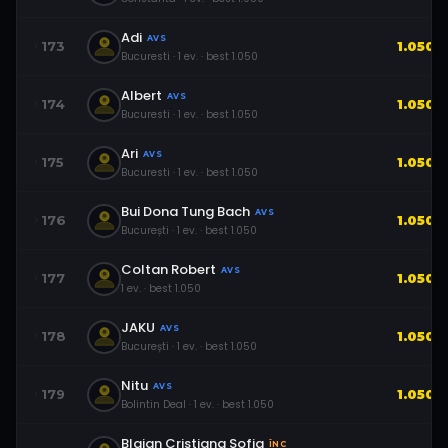
Adi
AVS
173
1.050
Bucuresti
·
1
ev.
· best
1.050
Albert
AVS
174
1.050
Bucuresti
·
1
ev.
· best
1.050
Ari
AVS
175
1.050
Bucuresti
·
1
ev.
· best
1.050
Bui Dona Tung Bach
AVS
176
1.050
București
·
1
ev.
· best
1.050
Coltan Robert
AVS
177
1.050
1
ev.
· best
1.050
JAKU
AVS
178
1.050
București
·
1
ev.
· best
1.050
Nitu
AVS
179
1.050
Bolintin Deal
·
1
ev.
· best
1.050
Blajan Cristiana Sofia
ÎNC