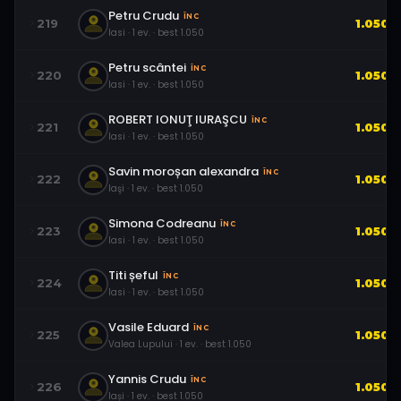
Petru Crudu
ÎNC
219
1.050
Iasi
·
1
ev.
· best
1.050
Petru scântei
ÎNC
220
1.050
Iasi
·
1
ev.
· best
1.050
ROBERT IONUŢ IURAŞCU
ÎNC
221
1.050
Iasi
·
1
ev.
· best
1.050
Savin moroșan alexandra
ÎNC
222
1.050
Iaşi
·
1
ev.
· best
1.050
Simona Codreanu
ÎNC
223
1.050
Iasi
·
1
ev.
· best
1.050
Titi șeful
ÎNC
224
1.050
Iasi
·
1
ev.
· best
1.050
Vasile Eduard
ÎNC
225
1.050
Valea Lupului
·
1
ev.
· best
1.050
Yannis Crudu
ÎNC
226
1.050
Iași
·
1
ev.
· best
1.050