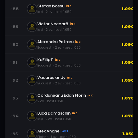
Stefan bossu
ÎNC
88
1.090
Iasi
·
2
ev.
· best
1.050
Victor Necoară
ÎNC
89
1.090
Iasi
·
2
ev.
· best
1.050
Alexandru Petraru
ÎNC
90
1.090
Bucuresti
·
2
ev.
· best
1.050
KdFilip11
ÎNC
91
1.090
Bucuresti
·
2
ev.
· best
1.050
Vacarus andy
ÎNC
92
1.090
Bucuresti
·
2
ev.
· best
1.050
Corduneanu Edan Florin
ÎNC
93
1.070
2
ev.
· best
1.050
Luca Damaschin
ÎNC
94
1.070
Iași
·
2
ev.
· best
1.050
Alex Anghel
AVS
95
1.050
Ploiesti
·
1
ev.
· best
1.050