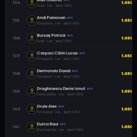
AVS
134
1.050
Arad
·
1
ev.
· best
1.050
Andi Paniovan
AVS
135
1.050
Timișoara
·
1
ev.
· best
1.050
Bursaș Patrick
AVS
136
1.050
Arad
·
1
ev.
· best
1.050
Carpaci Călin Lucas
AVS
137
1.050
Timișoara
·
1
ev.
· best
1.050
Delmondo David
AVS
138
1.050
Timișoara
·
1
ev.
· best
1.050
Draghicescu Denis Ionut
AVS
139
1.050
Caransebes
·
1
ev.
· best
1.050
Drule Alex
AVS
140
1.050
Timisoara
·
1
ev.
· best
1.050
Dulca Raul
AVS
141
1.050
Dumbravita
·
1
ev.
· best
1.050