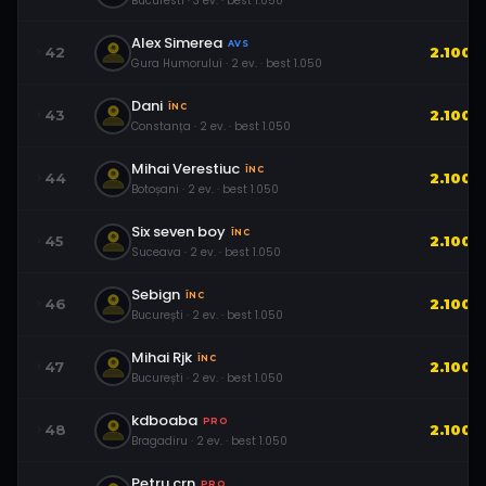
Bucuresti
·
3
ev.
· best
1.050
Alex Simerea
AVS
42
2.100
Gura Humorului
·
2
ev.
· best
1.050
Dani
ÎNC
43
2.100
Constanța
·
2
ev.
· best
1.050
Mihai Verestiuc
ÎNC
44
2.100
Botoșani
·
2
ev.
· best
1.050
Six seven boy
ÎNC
45
2.100
Suceava
·
2
ev.
· best
1.050
Sebign
ÎNC
46
2.100
București
·
2
ev.
· best
1.050
Mihai Rjk
ÎNC
47
2.100
București
·
2
ev.
· best
1.050
kdboaba
PRO
48
2.100
Bragadiru
·
2
ev.
· best
1.050
Petru.crn
PRO