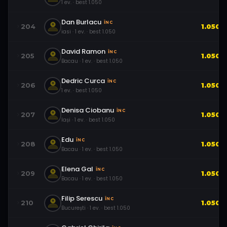
1
ev.
· best
1.050
Dan Burlacu
ÎNC
204
1.050
iasi
·
1
ev.
· best
1.050
David Ramon
ÎNC
205
1.050
Bacau
·
1
ev.
· best
1.050
Dedric Curca
ÎNC
206
1.050
1
ev.
· best
1.050
Denisa Ciobanu
ÎNC
207
1.050
Iași
·
1
ev.
· best
1.050
Edu
ÎNC
208
1.050
Bacau
·
1
ev.
· best
1.050
Elena Gal
ÎNC
209
1.050
Bacau
·
1
ev.
· best
1.050
Filip Serescu
ÎNC
210
1.050
București
·
1
ev.
· best
1.050