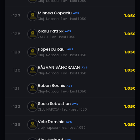
Cluj-Napoca
·
1
ev.
· best
1.050
Mihnea Copaciu
AVS
127
1.050
Cluj-Napoca
·
1
ev.
· best
1.050
olaru Patrixk
AVS
128
1.050
ZALAU
·
1
ev.
· best
1.050
Popescu Raul
AVS
129
1.050
Cluj-Napoca
·
1
ev.
· best
1.050
RĂZVAN SÂNCRAIAN
AVS
130
1.050
Cluj-Napoca
·
1
ev.
· best
1.050
Ruben Bochis
AVS
131
1.050
Cluj-Napoca
·
1
ev.
· best
1.050
Suciu Sebastian
AVS
132
1.050
CLUJ NAPOCA
·
1
ev.
· best
1.050
Vele Dominic
AVS
133
1.050
cluj-napoca
·
1
ev.
· best
1.050
Alex todorut