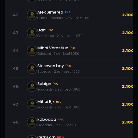
Bucuresti
·
3
ev.
· best
1.050
Alex Simerea
AVS
42
2.100
Gura Humorului
·
2
ev.
· best
1.050
Dani
ÎNC
43
2.100
Constanța
·
2
ev.
· best
1.050
Mihai Verestiuc
ÎNC
44
2.100
Botoșani
·
2
ev.
· best
1.050
Six seven boy
ÎNC
45
2.100
Suceava
·
2
ev.
· best
1.050
Sebign
ÎNC
46
2.100
București
·
2
ev.
· best
1.050
Mihai Rjk
ÎNC
47
2.100
București
·
2
ev.
· best
1.050
kdboaba
PRO
48
2.100
Bragadiru
·
2
ev.
· best
1.050
Petru.crn
PRO