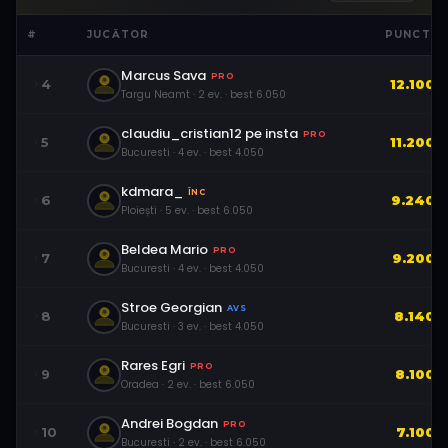
#
JUCĂTOR
PUNCTE
Marcus Sava
PRO
4
12.100
Targu Neamt
·
2
ev.
· best
6.050
claudiu_cristian12 pe insta
PRO
5
11.200
Bucuresti
·
4
ev.
· best
4.050
kdmara_
ÎNC
6
9.240
Ploiești
·
5
ev.
· best
6.050
Beldea Mario
PRO
7
9.200
Bucuresti
·
4
ev.
· best
4.050
Stroe Georgian
AVS
8
8.140
Bucuresti
·
3
ev.
· best
4.050
Rares Egri
PRO
9
8.100
Oradea
·
2
ev.
· best
6.050
Andrei Bogdan
PRO
10
7.100
Bucuresti
·
2
ev.
· best
6.050