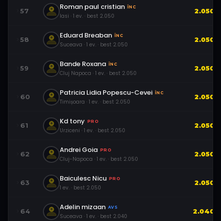
Roman paul cristian
ÎNC
57
2.050
Iasi
·
1
ev.
· best
2.050
Eduard Breaban
ÎNC
58
2.050
Suceava
·
1
ev.
· best
2.050
Bande Roxana
ÎNC
59
2.050
Cluj Napoca
·
1
ev.
· best
2.050
Patricia Lidia Popescu-Cevei
ÎNC
60
2.050
Timișoara
·
1
ev.
· best
2.050
Kd tony
PRO
61
2.050
Urziceni
·
1
ev.
· best
2.050
Andrei Goia
PRO
62
2.050
Cluj-Napoca
·
1
ev.
· best
2.050
Baiculesc Nicu
PRO
63
2.050
1
ev.
· best
2.050
Adelin mizaan
AVS
64
2.040
Suceava
·
1
ev.
· best
2.040