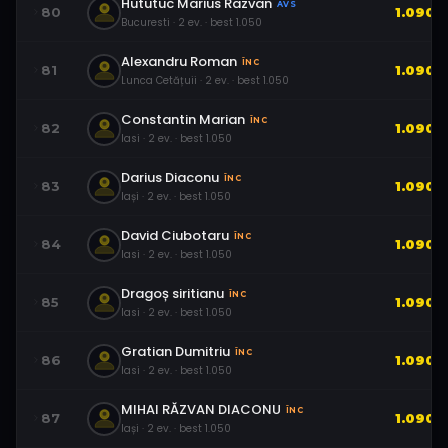
Hututuc Marius Razvan
AVS
80
1.090
Bucuresti
·
2
ev.
· best
1.050
Alexandru Roman
ÎNC
81
1.090
Lunca Cetățuii
·
2
ev.
· best
1.050
Constantin Marian
ÎNC
82
1.090
Iasi
·
2
ev.
· best
1.050
Darius Diaconu
ÎNC
83
1.090
Iași
·
2
ev.
· best
1.050
David Ciubotaru
ÎNC
84
1.090
Iasi
·
2
ev.
· best
1.050
Dragoș siritianu
ÎNC
85
1.090
Iasi
·
2
ev.
· best
1.050
Gratian Dumitriu
ÎNC
86
1.090
Iasi
·
2
ev.
· best
1.050
MIHAI RĂZVAN DIACONU
ÎNC
87
1.090
Iași
·
2
ev.
· best
1.050