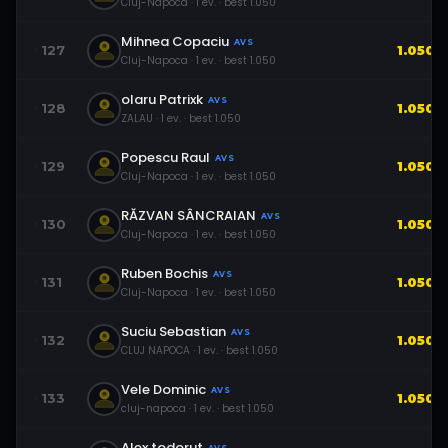
Cluj-Napoca
·
1
ev.
· best
1.050
Mihnea Copaciu
AVS
127
1.050
Cluj-Napoca
·
1
ev.
· best
1.050
olaru Patrixk
AVS
128
1.050
ZALAU
·
1
ev.
· best
1.050
Popescu Raul
AVS
129
1.050
Cluj-Napoca
·
1
ev.
· best
1.050
RĂZVAN SÂNCRAIAN
AVS
130
1.050
Cluj-Napoca
·
1
ev.
· best
1.050
Ruben Bochis
AVS
131
1.050
Cluj-Napoca
·
1
ev.
· best
1.050
Suciu Sebastian
AVS
132
1.050
CLUJ NAPOCA
·
1
ev.
· best
1.050
Vele Dominic
AVS
133
1.050
cluj-napoca
·
1
ev.
· best
1.050
Alex todorut