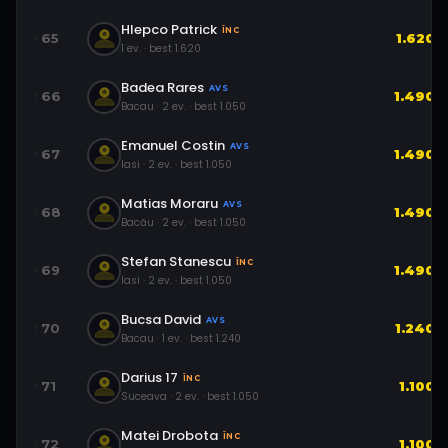
Hlepco Patrick
ÎNC
65
1.620
1
ev.
· best
1.620
Badea Rares
AVS
66
1.490
Bacau
·
2
ev.
· best
1.050
Emanuel Costin
AVS
67
1.490
Iasi
·
2
ev.
· best
1.050
Matias Moraru
AVS
68
1.490
Bacău
·
2
ev.
· best
1.050
Stefan Stanescu
ÎNC
69
1.490
Iasi
·
2
ev.
· best
1.050
Bucsa David
AVS
70
1.240
Bacau
·
1
ev.
· best
1.240
Darius 17
ÎNC
71
1.100
Suceava
·
2
ev.
· best
1.050
Matei Drobota
ÎNC
72
1.100