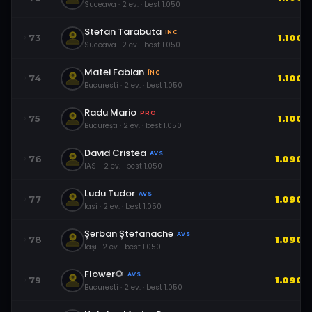
Suceava
·
2
ev.
· best
1.050
Stefan Tarabuta
ÎNC
73
1.100
Suceava
·
2
ev.
· best
1.050
Matei Fabian
ÎNC
74
1.100
Bucuresti
·
2
ev.
· best
1.050
Radu Mario
PRO
75
1.100
București
·
2
ev.
· best
1.050
David Cristea
AVS
76
1.090
IASI
·
2
ev.
· best
1.050
Ludu Tudor
AVS
77
1.090
Iasi
·
2
ev.
· best
1.050
Șerban Ștefanache
AVS
78
1.090
Iaşi
·
2
ev.
· best
1.050
Flower🌻
AVS
79
1.090
Bucuresti
·
2
ev.
· best
1.050