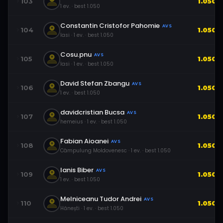
103
1.050
1
ev.
· best
1.050
Constantin Cristofor Pahomie
AVS
104
1.050
Iasi
·
1
ev.
· best
1.050
Cosu.pnu
AVS
105
1.050
Iasi
·
1
ev.
· best
1.050
David Stefan Zbangu
AVS
106
1.050
1
ev.
· best
1.050
davidcristian Bucsa
AVS
107
1.050
hemeius
·
1
ev.
· best
1.050
Fabian Aioanei
AVS
108
1.050
Câmpulung Moldovenesc
·
1
ev.
· best
1.050
Ianis Biber
AVS
109
1.050
1
ev.
· best
1.050
Melniceanu Tudor Andrei
AVS
110
1.050
Hănești
·
1
ev.
· best
1.050