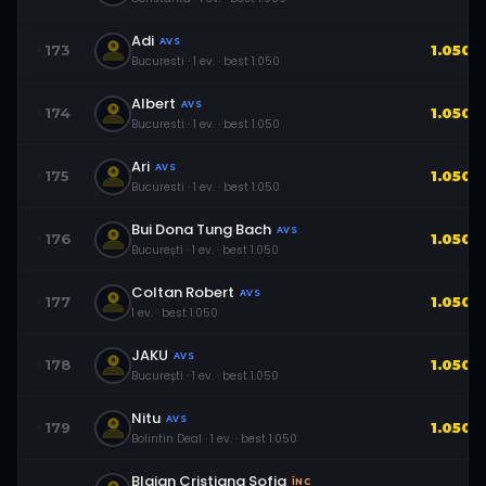
Adi
AVS
173
1.050
Bucuresti
·
1
ev.
· best
1.050
Albert
AVS
174
1.050
Bucuresti
·
1
ev.
· best
1.050
Ari
AVS
175
1.050
Bucuresti
·
1
ev.
· best
1.050
Bui Dona Tung Bach
AVS
176
1.050
București
·
1
ev.
· best
1.050
Coltan Robert
AVS
177
1.050
1
ev.
· best
1.050
JAKU
AVS
178
1.050
București
·
1
ev.
· best
1.050
Nitu
AVS
179
1.050
Bolintin Deal
·
1
ev.
· best
1.050
Blajan Cristiana Sofia
ÎNC