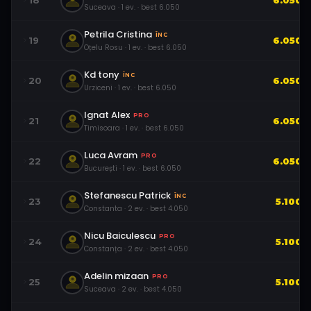
18
6.050
Suceava
·
1
ev.
· best
6.050
Petrila Cristina
ÎNC
19
6.050
Oțelu Rosu
·
1
ev.
· best
6.050
Kd tony
ÎNC
20
6.050
Urziceni
·
1
ev.
· best
6.050
Ignat Alex
PRO
21
6.050
Timisoara
·
1
ev.
· best
6.050
Luca Avram
PRO
22
6.050
București
·
1
ev.
· best
6.050
Stefanescu Patrick
ÎNC
23
5.100
Constanta
·
2
ev.
· best
4.050
Nicu Baiculescu
PRO
24
5.100
Constanța
·
2
ev.
· best
4.050
Adelin mizaan
PRO
25
5.100
Suceava
·
2
ev.
· best
4.050