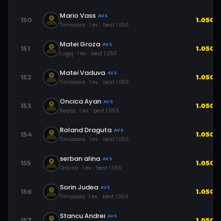
Mario Vass
AVS
150
1.050
Timisoara
·
1
ev.
· best
1.050
Matei Groza
AVS
151
1.050
Lugoj
·
1
ev.
· best
1.050
Matei Vaduva
AVS
152
1.050
Timisoara
·
1
ev.
· best
1.050
Oncica Ayan
AVS
153
1.050
Reşița
·
1
ev.
· best
1.050
Roland Draguta
AVS
154
1.050
Timisoara
·
1
ev.
· best
1.050
serban alina
AVS
155
1.050
Oravița
·
1
ev.
· best
1.050
Sorin Judea
AVS
156
1.050
Timișoara
·
1
ev.
· best
1.050
Stancu Andrei
AVS
157
1.050