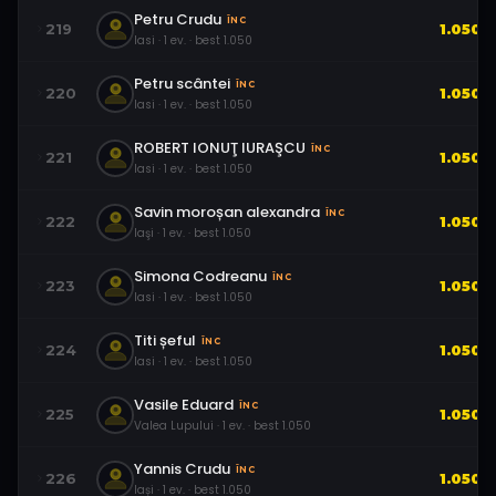
Petru Crudu
ÎNC
219
1.050
Iasi
·
1
ev.
· best
1.050
Petru scântei
ÎNC
220
1.050
Iasi
·
1
ev.
· best
1.050
ROBERT IONUŢ IURAŞCU
ÎNC
221
1.050
Iasi
·
1
ev.
· best
1.050
Savin moroșan alexandra
ÎNC
222
1.050
Iaşi
·
1
ev.
· best
1.050
Simona Codreanu
ÎNC
223
1.050
Iasi
·
1
ev.
· best
1.050
Titi șeful
ÎNC
224
1.050
Iasi
·
1
ev.
· best
1.050
Vasile Eduard
ÎNC
225
1.050
Valea Lupului
·
1
ev.
· best
1.050
Yannis Crudu
ÎNC
226
1.050
Iași
·
1
ev.
· best
1.050