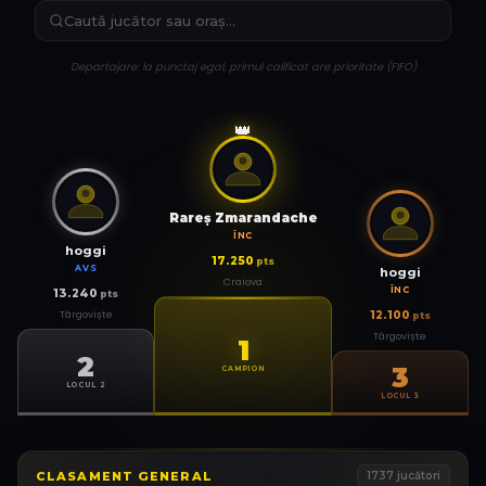
Departajare: la punctaj egal, primul calificat are prioritate (FIFO)
👑
Rareş Zmarandache
ÎNC
hoggi
17.250
pts
AVS
hoggi
Craiova
ÎNC
13.240
pts
Târgoviște
12.100
pts
Târgoviște
1
2
3
CAMPION
LOCUL 2
LOCUL 3
CLASAMENT GENERAL
1737
jucători