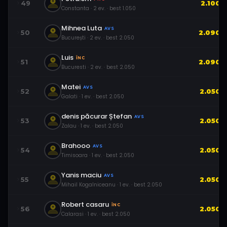
49
2.100
Constanta
·
2
ev.
· best
1.050
Mihnea Luta
AVS
50
2.090
București
·
2
ev.
· best
2.050
Luis
ÎNC
51
2.090
Bucuresti
·
2
ev.
· best
2.050
Matei
AVS
52
2.050
Galati
·
1
ev.
· best
2.050
denis păcurar Ștefan
AVS
53
2.050
Zalau
·
1
ev.
· best
2.050
Brahooo
AVS
54
2.050
Timisoara
·
1
ev.
· best
2.050
Yanis maciu
AVS
55
2.050
Mihail Kogalniceanu
·
1
ev.
· best
2.050
Robert casaru
ÎNC
56
2.050
Calarasi
·
1
ev.
· best
2.050