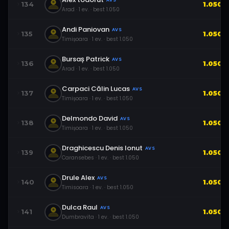
AVS
134
1.050
Arad
·
1
ev.
· best
1.050
Andi Paniovan
AVS
135
1.050
Timișoara
·
1
ev.
· best
1.050
Bursaș Patrick
AVS
136
1.050
Arad
·
1
ev.
· best
1.050
Carpaci Călin Lucas
AVS
137
1.050
Timișoara
·
1
ev.
· best
1.050
Delmondo David
AVS
138
1.050
Timișoara
·
1
ev.
· best
1.050
Draghicescu Denis Ionut
AVS
139
1.050
Caransebes
·
1
ev.
· best
1.050
Drule Alex
AVS
140
1.050
Timisoara
·
1
ev.
· best
1.050
Dulca Raul
AVS
141
1.050
Dumbravita
·
1
ev.
· best
1.050