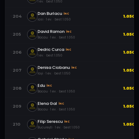
1
ev.
· best
1.050
Dan Burlacu
ÎNC
204
1.050
iasi
·
1
ev.
· best
1.050
David Ramon
ÎNC
205
1.050
Bacau
·
1
ev.
· best
1.050
Dedric Curca
ÎNC
206
1.050
1
ev.
· best
1.050
Denisa Ciobanu
ÎNC
207
1.050
Iași
·
1
ev.
· best
1.050
Edu
ÎNC
208
1.050
Bacau
·
1
ev.
· best
1.050
Elena Gal
ÎNC
209
1.050
Bacau
·
1
ev.
· best
1.050
Filip Serescu
ÎNC
210
1.050
București
·
1
ev.
· best
1.050