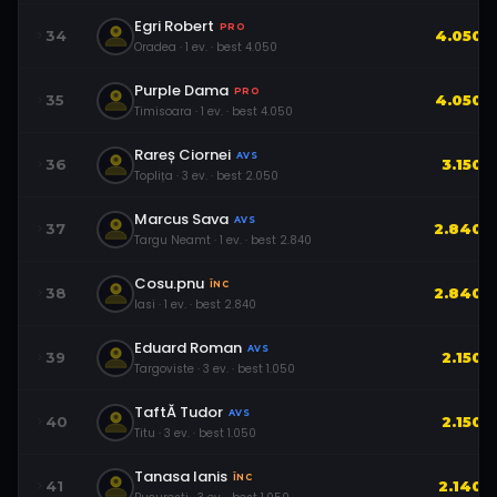
Egri Robert
PRO
34
4.050
Oradea
·
1
ev.
· best
4.050
Purple Dama
PRO
35
4.050
Timisoara
·
1
ev.
· best
4.050
Rareș Ciornei
AVS
36
3.150
Toplița
·
3
ev.
· best
2.050
Marcus Sava
AVS
37
2.840
Targu Neamt
·
1
ev.
· best
2.840
Cosu.pnu
ÎNC
38
2.840
Iasi
·
1
ev.
· best
2.840
Eduard Roman
AVS
39
2.150
Targoviste
·
3
ev.
· best
1.050
TaftĂ Tudor
AVS
40
2.150
Titu
·
3
ev.
· best
1.050
Tanasa Ianis
ÎNC
41
2.140