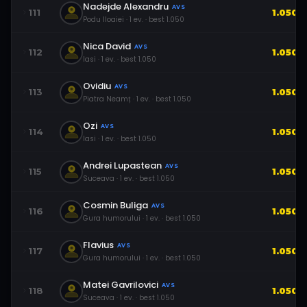
Nadejde Alexandru
AVS
111
1.050
Podu Iloaiei
·
1
ev.
· best
1.050
Nica David
AVS
112
1.050
Iasi
·
1
ev.
· best
1.050
Ovidiu
AVS
113
1.050
Piatra Neamț
·
1
ev.
· best
1.050
Ozi
AVS
114
1.050
Iasi
·
1
ev.
· best
1.050
Andrei Lupastean
AVS
115
1.050
Suceava
·
1
ev.
· best
1.050
Cosmin Buliga
AVS
116
1.050
Gura humorului
·
1
ev.
· best
1.050
Flavius
AVS
117
1.050
Gura humorului
·
1
ev.
· best
1.050
Matei Gavrilovici
AVS
118
1.050
Suceava
·
1
ev.
· best
1.050