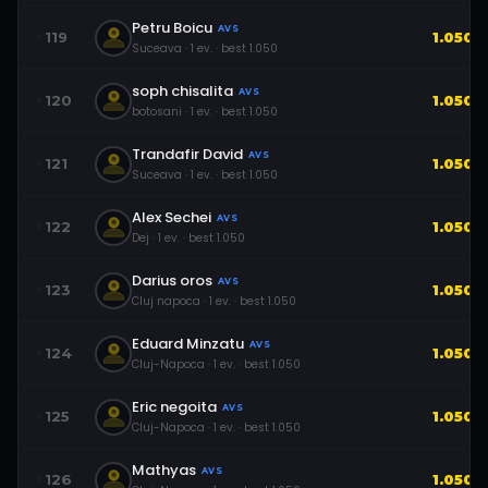
Petru Boicu
AVS
119
1.050
Suceava
·
1
ev.
· best
1.050
soph chisalita
AVS
120
1.050
botosani
·
1
ev.
· best
1.050
Trandafir David
AVS
121
1.050
Suceava
·
1
ev.
· best
1.050
Alex Sechei
AVS
122
1.050
Dej
·
1
ev.
· best
1.050
Darius oros
AVS
123
1.050
Cluj napoca
·
1
ev.
· best
1.050
Eduard Minzatu
AVS
124
1.050
Cluj-Napoca
·
1
ev.
· best
1.050
Eric negoita
AVS
125
1.050
Cluj-Napoca
·
1
ev.
· best
1.050
Mathyas
AVS
126
1.050