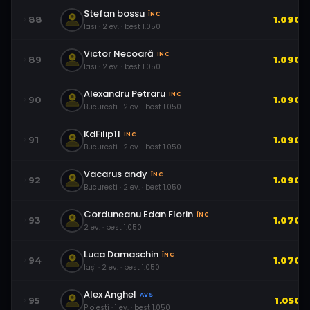
Stefan bossu
ÎNC
88
1.090
Iasi
·
2
ev.
· best
1.050
Victor Necoară
ÎNC
89
1.090
Iasi
·
2
ev.
· best
1.050
Alexandru Petraru
ÎNC
90
1.090
Bucuresti
·
2
ev.
· best
1.050
KdFilip11
ÎNC
91
1.090
Bucuresti
·
2
ev.
· best
1.050
Vacarus andy
ÎNC
92
1.090
Bucuresti
·
2
ev.
· best
1.050
Corduneanu Edan Florin
ÎNC
93
1.070
2
ev.
· best
1.050
Luca Damaschin
ÎNC
94
1.070
Iași
·
2
ev.
· best
1.050
Alex Anghel
AVS
95
1.050
Ploiesti
·
1
ev.
· best
1.050