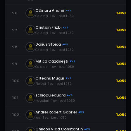
Câinaru Andrei
AVS
96
1.050
Călărași
·
1
ev.
· best
1.050
Cristian Frizbi
AVS
97
1.050
Călărași
·
1
ev.
· best
1.050
Darius Stoica
AVS
98
1.050
Călărași
·
1
ev.
· best
1.050
Mitică Căzănești
AVS
99
1.050
Calarasi
·
1
ev.
· best
1.050
Olteanu Mugur
AVS
100
1.050
Ploiești
·
1
ev.
· best
1.050
schiopu eduard
AVS
101
1.050
navodari
·
1
ev.
· best
1.050
Andrei Robert Gabriel
AVS
102
1.050
Iași
·
1
ev.
· best
1.050
Chilcos Vlad Constantin
AVS