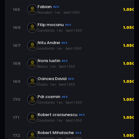
Fabian
AVS
165
1.050
Navodari
·
1
ev.
· best
1.050
Filip mocanu
AVS
166
1.050
Constanța
·
1
ev.
· best
1.050
Nitu Andrei
AVS
167
1.050
constanta
·
1
ev.
· best
1.050
Noris Iustin
AVS
168
1.050
Bacau
·
1
ev.
· best
1.050
Oancea David
AVS
169
1.050
Ovidiu
·
1
ev.
· best
1.050
Pdr.cosmin
AVS
170
1.050
Constanta
·
1
ev.
· best
1.050
Robert craciunescu
AVS
171
1.050
Constanta
·
1
ev.
· best
1.050
Robert Mihalache
AVS
172
1.050
Constanta
·
1
ev.
· best
1.050