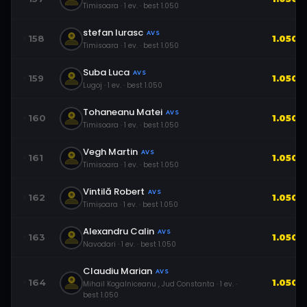
Timisoara
·
1
ev.
· best
1.050
stefan Iurasc
AVS
158
1.050
Timisoara
·
1
ev.
· best
1.050
Suba Luca
AVS
159
1.050
Lugoj
·
1
ev.
· best
1.050
Tohaneanu Matei
AVS
160
1.050
Timisoara
·
1
ev.
· best
1.050
Vegh Martin
AVS
161
1.050
Timisoara
·
1
ev.
· best
1.050
Vintilă Robert
AVS
162
1.050
Timișoara
·
1
ev.
· best
1.050
Alexandru Calin
AVS
163
1.050
Navodari
·
1
ev.
· best
1.050
Claudiu Marian
AVS
164
1.050
Mihail Kogalniceanu , Jud Constanta
·
1
ev.
·
best
1.050