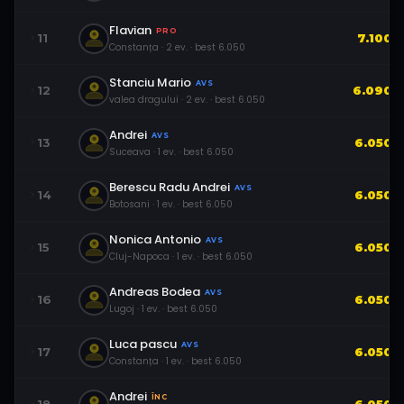
Flavian
PRO
11
7.100
Constanța
·
2
ev.
· best
6.050
Stanciu Mario
AVS
12
6.090
valea dragului
·
2
ev.
· best
6.050
Andrei
AVS
13
6.050
Suceava
·
1
ev.
· best
6.050
Berescu Radu Andrei
AVS
14
6.050
Botosani
·
1
ev.
· best
6.050
Nonica Antonio
AVS
15
6.050
Cluj-Napoca
·
1
ev.
· best
6.050
Andreas Bodea
AVS
16
6.050
Lugoj
·
1
ev.
· best
6.050
Luca pascu
AVS
17
6.050
Constanța
·
1
ev.
· best
6.050
Andrei
ÎNC