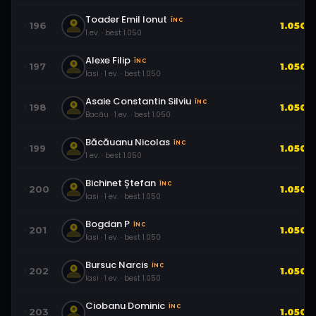
Toader Emil Ionut
ÎNC
196
1.050
1
ev.
· best
1.050
Alexe Filip
ÎNC
197
1.050
Iasi
·
1
ev.
· best
1.050
Asaie Constantin Silviu
ÎNC
198
1.050
Bacău
·
1
ev.
· best
1.050
Băcăuanu Nicolas
ÎNC
199
1.050
1
ev.
· best
1.050
Bichinet Ștefan
ÎNC
200
1.050
Iasi
·
1
ev.
· best
1.050
Bogdan P
ÎNC
201
1.050
Iasi
·
1
ev.
· best
1.050
Bursuc Narcis
ÎNC
202
1.050
Iasi
·
1
ev.
· best
1.050
Ciobanu Dominic
ÎNC
203
1.050