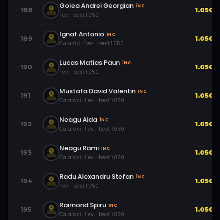
Golea Andrei Georgian
ÎNC
188
1.050
1
ev.
· best
1.050
Ignat Antonio
ÎNC
189
1.050
Călărași
·
1
ev.
· best
1.050
Lucas Matias Paun
ÎNC
190
1.050
1
ev.
· best
1.050
Mustafa David Valentin
ÎNC
191
1.050
Calarasi
·
1
ev.
· best
1.050
Neagu Aida
ÎNC
192
1.050
Calarasi
·
1
ev.
· best
1.050
Neagu Rami
ÎNC
193
1.050
Calarasi
·
1
ev.
· best
1.050
Radu Alexandru Stefan
ÎNC
194
1.050
1
ev.
· best
1.050
Raimond Spiru
ÎNC
195
1.050
Calarasi
·
1
ev.
· best
1.050