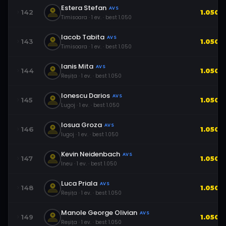
Estera Stefan
AVS
142
1.050
Timisoara
·
1
ev.
· best
1.050
Iacob Tabita
AVS
143
1.050
Timisoara
·
1
ev.
· best
1.050
Ianis Mita
AVS
144
1.050
Reșița
·
1
ev.
· best
1.050
Ionescu Darios
AVS
145
1.050
Lugoj
·
1
ev.
· best
1.050
Iosua Groza
AVS
146
1.050
lugoj
·
1
ev.
· best
1.050
Kevin Neidenbach
AVS
147
1.050
Ineu
·
1
ev.
· best
1.050
Luca Priala
AVS
148
1.050
Reșița
·
1
ev.
· best
1.050
Manole George Olivian
AVS
149
1.050
Reșița
·
1
ev.
· best
1.050