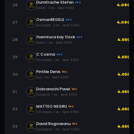
Dumitrache Stefan
AVS
26
4.090
Galati
·
2
ev.
· best
4.050
OsmanREGELE
AVS
27
4.090
bucurești
·
2
ev.
· best
4.050
fivemluca kay flock
AVS
28
4.050
Zalau
·
1
ev.
· best
4.050
C Cosma
AVS
29
4.050
Timisoara
·
1
ev.
· best
4.050
Pintilie Denis
ÎNC
30
4.050
Iași
·
1
ev.
· best
4.050
Dobranschi Pavel
ÎNC
31
4.050
Suceava
·
1
ev.
· best
4.050
MATTEO NEGRU
ÎNC
32
4.050
Timisoara
·
1
ev.
· best
4.050
David Rogoveanu
ÎNC
33
4.050
Cumpăna
·
1
ev.
· best
4.050