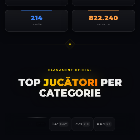
214
822.240
ORAȘE
PUNCTE
CLASAMENT OFICIAL
TOP
JUCĂTORI
PER
CATEGORIE
ALL
ÎNC
AVS
PRO
1737
1467
218
52