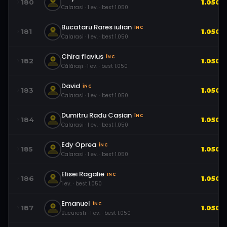
180
1.050
Calarasi
·
1
ev.
· best
1.050
Bucataru Rares iulian
ÎNC
181
1.050
Calarasi
·
1
ev.
· best
1.050
Chira flavius
ÎNC
182
1.050
Călărași
·
1
ev.
· best
1.050
David
ÎNC
183
1.050
Calarasi
·
1
ev.
· best
1.050
Dumitru Radu Casian
ÎNC
184
1.050
Calarasi
·
1
ev.
· best
1.050
Edy Oprea
ÎNC
185
1.050
Calarasi
·
1
ev.
· best
1.050
Elisei Ragalie
ÎNC
186
1.050
1
ev.
· best
1.050
Emanuel
ÎNC
187
1.050
Bucuresti
·
1
ev.
· best
1.050