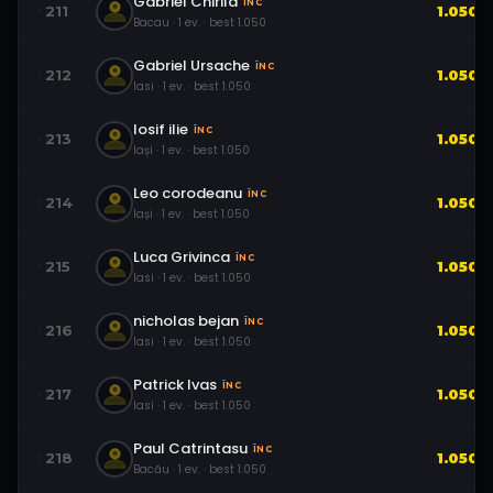
Gabriel Chirila
ÎNC
211
1.050
Bacau
·
1
ev.
· best
1.050
Gabriel Ursache
ÎNC
212
1.050
Iasi
·
1
ev.
· best
1.050
Iosif ilie
ÎNC
213
1.050
Iași
·
1
ev.
· best
1.050
Leo corodeanu
ÎNC
214
1.050
Iași
·
1
ev.
· best
1.050
Luca Grivinca
ÎNC
215
1.050
Iasi
·
1
ev.
· best
1.050
nicholas bejan
ÎNC
216
1.050
Iasi
·
1
ev.
· best
1.050
Patrick Ivas
ÎNC
217
1.050
Iasi
·
1
ev.
· best
1.050
Paul Catrintasu
ÎNC
218
1.050
Bacău
·
1
ev.
· best
1.050