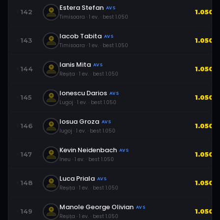
Estera Stefan
AVS
142
1.050
Timisoara
·
1
ev.
· best
1.050
Iacob Tabita
AVS
143
1.050
Timisoara
·
1
ev.
· best
1.050
Ianis Mita
AVS
144
1.050
Reșița
·
1
ev.
· best
1.050
Ionescu Darios
AVS
145
1.050
Lugoj
·
1
ev.
· best
1.050
Iosua Groza
AVS
146
1.050
lugoj
·
1
ev.
· best
1.050
Kevin Neidenbach
AVS
147
1.050
Ineu
·
1
ev.
· best
1.050
Luca Priala
AVS
148
1.050
Reșița
·
1
ev.
· best
1.050
Manole George Olivian
AVS
149
1.050
Reșița
·
1
ev.
· best
1.050