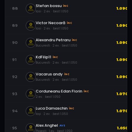
Stefan bossu
ÎNC
88
1.090
Iasi
·
2
ev.
· best
1.050
Victor Necoară
ÎNC
89
1.090
Iasi
·
2
ev.
· best
1.050
Alexandru Petraru
ÎNC
90
1.090
Bucuresti
·
2
ev.
· best
1.050
KdFilip11
ÎNC
91
1.090
Bucuresti
·
2
ev.
· best
1.050
Vacarus andy
ÎNC
92
1.090
Bucuresti
·
2
ev.
· best
1.050
Corduneanu Edan Florin
ÎNC
93
1.070
2
ev.
· best
1.050
Luca Damaschin
ÎNC
94
1.070
Iași
·
2
ev.
· best
1.050
Alex Anghel
AVS
95
1.050
Ploiesti
·
1
ev.
· best
1.050