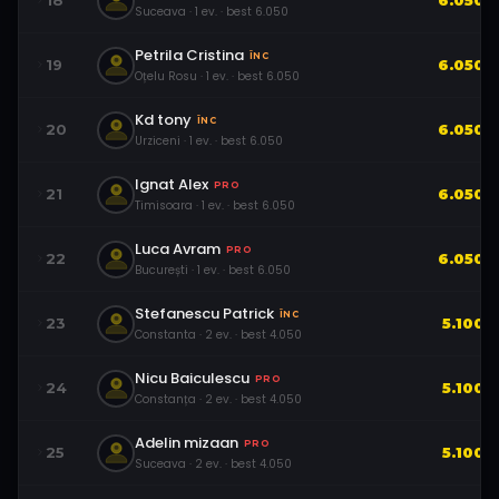
18
6.050
Suceava
·
1
ev.
· best
6.050
Petrila Cristina
ÎNC
19
6.050
Oțelu Rosu
·
1
ev.
· best
6.050
Kd tony
ÎNC
20
6.050
Urziceni
·
1
ev.
· best
6.050
Ignat Alex
PRO
21
6.050
Timisoara
·
1
ev.
· best
6.050
Luca Avram
PRO
22
6.050
București
·
1
ev.
· best
6.050
Stefanescu Patrick
ÎNC
23
5.100
Constanta
·
2
ev.
· best
4.050
Nicu Baiculescu
PRO
24
5.100
Constanța
·
2
ev.
· best
4.050
Adelin mizaan
PRO
25
5.100
Suceava
·
2
ev.
· best
4.050