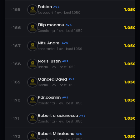
Fabian
AVS
165
1.050
Navodari
·
1
ev.
· best
1.050
Filip mocanu
AVS
166
1.050
Constanța
·
1
ev.
· best
1.050
Nitu Andrei
AVS
167
1.050
constanta
·
1
ev.
· best
1.050
Noris Iustin
AVS
168
1.050
Bacau
·
1
ev.
· best
1.050
Oancea David
AVS
169
1.050
Ovidiu
·
1
ev.
· best
1.050
Pdr.cosmin
AVS
170
1.050
Constanta
·
1
ev.
· best
1.050
Robert craciunescu
AVS
171
1.050
Constanta
·
1
ev.
· best
1.050
Robert Mihalache
AVS
172
1.050
Constanta
·
1
ev.
· best
1.050