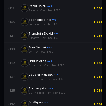
Petru Boicu
AVS
119
1.050
Suceava
·
1
ev.
· best
1.050
soph chisalita
AVS
120
1.050
botosani
·
1
ev.
· best
1.050
Trandafir David
AVS
121
1.050
Suceava
·
1
ev.
· best
1.050
Alex Sechei
AVS
122
1.050
Dej
·
1
ev.
· best
1.050
Darius oros
AVS
123
1.050
Cluj napoca
·
1
ev.
· best
1.050
Eduard Minzatu
AVS
124
1.050
Cluj-Napoca
·
1
ev.
· best
1.050
Eric negoita
AVS
125
1.050
Cluj-Napoca
·
1
ev.
· best
1.050
Mathyas
AVS
126
1.050