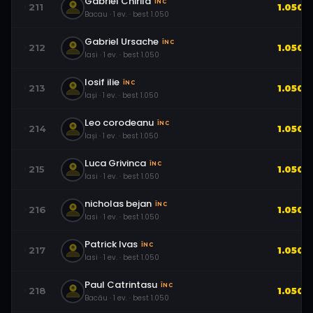
Gabriel Chirila
ÎNC
211
1.050
Bacau
·
1
ev.
· best
1.050
Gabriel Ursache
ÎNC
212
1.050
Iasi
·
1
ev.
· best
1.050
Iosif ilie
ÎNC
213
1.050
Iași
·
1
ev.
· best
1.050
Leo corodeanu
ÎNC
214
1.050
Iași
·
1
ev.
· best
1.050
Luca Grivinca
ÎNC
215
1.050
Iasi
·
1
ev.
· best
1.050
nicholas bejan
ÎNC
216
1.050
Iasi
·
1
ev.
· best
1.050
Patrick Ivas
ÎNC
217
1.050
Iasi
·
1
ev.
· best
1.050
Paul Catrintasu
ÎNC
218
1.050
Bacău
·
1
ev.
· best
1.050