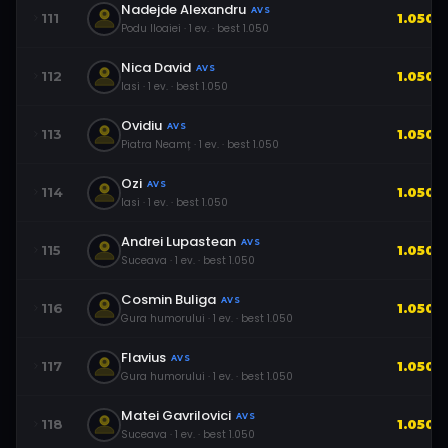
Nadejde Alexandru
AVS
111
1.050
Podu Iloaiei
·
1
ev.
· best
1.050
Nica David
AVS
112
1.050
Iasi
·
1
ev.
· best
1.050
Ovidiu
AVS
113
1.050
Piatra Neamț
·
1
ev.
· best
1.050
Ozi
AVS
114
1.050
Iasi
·
1
ev.
· best
1.050
Andrei Lupastean
AVS
115
1.050
Suceava
·
1
ev.
· best
1.050
Cosmin Buliga
AVS
116
1.050
Gura humorului
·
1
ev.
· best
1.050
Flavius
AVS
117
1.050
Gura humorului
·
1
ev.
· best
1.050
Matei Gavrilovici
AVS
118
1.050
Suceava
·
1
ev.
· best
1.050