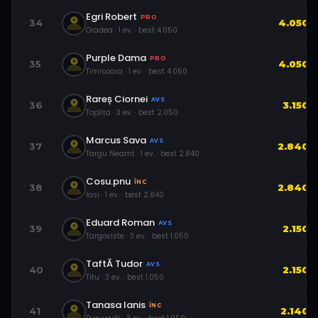
Egri Robert
PRO
34
4.050
Oradea
·
1
ev.
· best
4.050
Purple Dama
PRO
35
4.050
Timisoara
·
1
ev.
· best
4.050
Rareș Ciornei
AVS
36
3.150
Toplița
·
3
ev.
· best
2.050
Marcus Sava
AVS
37
2.840
Targu Neamt
·
1
ev.
· best
2.840
Cosu.pnu
ÎNC
38
2.840
Iasi
·
1
ev.
· best
2.840
Eduard Roman
AVS
39
2.150
Targoviste
·
3
ev.
· best
1.050
TaftĂ Tudor
AVS
40
2.150
Titu
·
3
ev.
· best
1.050
Tanasa Ianis
ÎNC
41
2.140