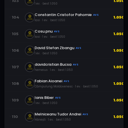
103
1.050
1
ev.
· best
1.050
Constantin Cristofor Pahomie
AVS
104
1.050
Iasi
·
1
ev.
· best
1.050
Cosu.pnu
AVS
105
1.050
Iasi
·
1
ev.
· best
1.050
David Stefan Zbangu
AVS
106
1.050
1
ev.
· best
1.050
davidcristian Bucsa
AVS
107
1.050
hemeius
·
1
ev.
· best
1.050
Fabian Aioanei
AVS
108
1.050
Câmpulung Moldovenesc
·
1
ev.
· best
1.050
Ianis Biber
AVS
109
1.050
1
ev.
· best
1.050
Melniceanu Tudor Andrei
AVS
110
1.050
Hănești
·
1
ev.
· best
1.050