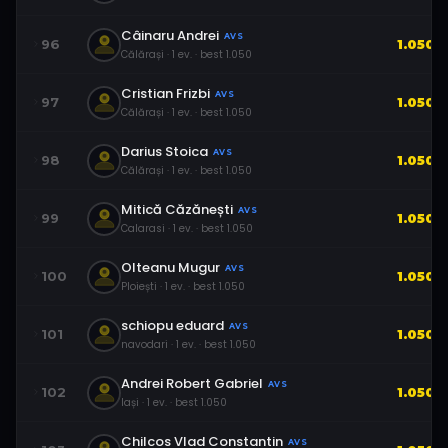
Câinaru Andrei
AVS
96
1.050
Călărași
·
1
ev.
· best
1.050
Cristian Frizbi
AVS
97
1.050
Călărași
·
1
ev.
· best
1.050
Darius Stoica
AVS
98
1.050
Călărași
·
1
ev.
· best
1.050
Mitică Căzănești
AVS
99
1.050
Calarasi
·
1
ev.
· best
1.050
Olteanu Mugur
AVS
100
1.050
Ploiești
·
1
ev.
· best
1.050
schiopu eduard
AVS
101
1.050
navodari
·
1
ev.
· best
1.050
Andrei Robert Gabriel
AVS
102
1.050
Iași
·
1
ev.
· best
1.050
Chilcos Vlad Constantin
AVS