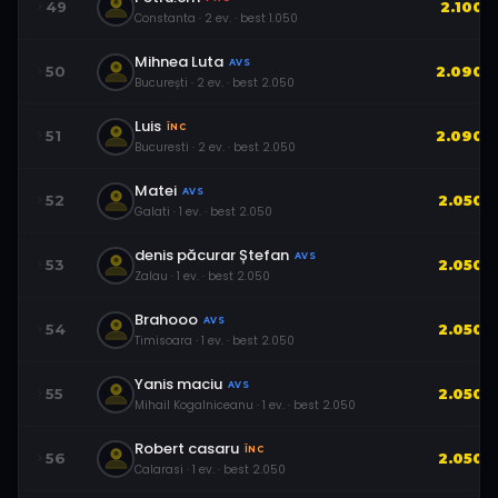
49
2.100
Constanta
·
2
ev.
· best
1.050
Mihnea Luta
AVS
50
2.090
București
·
2
ev.
· best
2.050
Luis
ÎNC
51
2.090
Bucuresti
·
2
ev.
· best
2.050
Matei
AVS
52
2.050
Galati
·
1
ev.
· best
2.050
denis păcurar Ștefan
AVS
53
2.050
Zalau
·
1
ev.
· best
2.050
Brahooo
AVS
54
2.050
Timisoara
·
1
ev.
· best
2.050
Yanis maciu
AVS
55
2.050
Mihail Kogalniceanu
·
1
ev.
· best
2.050
Robert casaru
ÎNC
56
2.050
Calarasi
·
1
ev.
· best
2.050