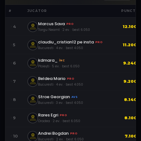
#
JUCĂTOR
PUNCTE
Marcus Sava
PRO
4
12.100
Targu Neamt
·
2
ev.
· best
6.050
claudiu_cristian12 pe insta
PRO
5
11.200
Bucuresti
·
4
ev.
· best
4.050
kdmara_
ÎNC
6
9.240
Ploiești
·
5
ev.
· best
6.050
Beldea Mario
PRO
7
9.200
Bucuresti
·
4
ev.
· best
4.050
Stroe Georgian
AVS
8
8.140
Bucuresti
·
3
ev.
· best
4.050
Rares Egri
PRO
9
8.100
Oradea
·
2
ev.
· best
6.050
Andrei Bogdan
PRO
10
7.100
Bucuresti
·
2
ev.
· best
6.050