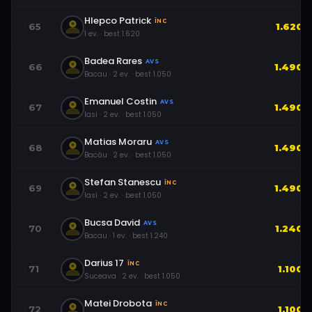
Hlepco Patrick
ÎNC
65
1.620
1
ev.
· best
1.620
Badea Rares
AVS
66
1.490
Bacau
·
2
ev.
· best
1.050
Emanuel Costin
AVS
67
1.490
Iasi
·
2
ev.
· best
1.050
Matias Moraru
AVS
68
1.490
Bacău
·
2
ev.
· best
1.050
Stefan Stanescu
ÎNC
69
1.490
Iasi
·
2
ev.
· best
1.050
Bucsa David
AVS
70
1.240
Bacau
·
1
ev.
· best
1.240
Darius 17
ÎNC
71
1.100
Suceava
·
2
ev.
· best
1.050
Matei Drobota
ÎNC
72
1.100