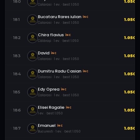
180
1.050
Calarasi
·
1
ev.
· best
1.050
Bucataru Rares iulian
ÎNC
181
1.050
Calarasi
·
1
ev.
· best
1.050
Chira flavius
ÎNC
182
1.050
Călărași
·
1
ev.
· best
1.050
David
ÎNC
183
1.050
Calarasi
·
1
ev.
· best
1.050
Dumitru Radu Casian
ÎNC
184
1.050
Calarasi
·
1
ev.
· best
1.050
Edy Oprea
ÎNC
185
1.050
Calarasi
·
1
ev.
· best
1.050
Elisei Ragalie
ÎNC
186
1.050
1
ev.
· best
1.050
Emanuel
ÎNC
187
1.050
Bucuresti
·
1
ev.
· best
1.050