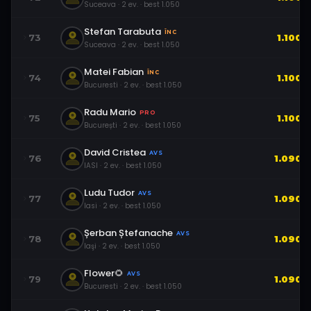
Suceava
·
2
ev.
· best
1.050
Stefan Tarabuta
ÎNC
73
1.100
Suceava
·
2
ev.
· best
1.050
Matei Fabian
ÎNC
74
1.100
Bucuresti
·
2
ev.
· best
1.050
Radu Mario
PRO
75
1.100
București
·
2
ev.
· best
1.050
David Cristea
AVS
76
1.090
IASI
·
2
ev.
· best
1.050
Ludu Tudor
AVS
77
1.090
Iasi
·
2
ev.
· best
1.050
Șerban Ștefanache
AVS
78
1.090
Iaşi
·
2
ev.
· best
1.050
Flower🌻
AVS
79
1.090
Bucuresti
·
2
ev.
· best
1.050