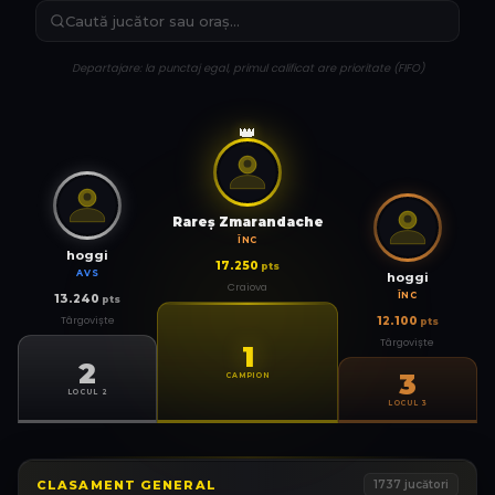
Departajare: la punctaj egal, primul calificat are prioritate (FIFO)
👑
Rareş Zmarandache
ÎNC
hoggi
17.250
pts
AVS
hoggi
Craiova
ÎNC
13.240
pts
Târgoviște
12.100
pts
Târgoviște
1
2
3
CAMPION
LOCUL 2
LOCUL 3
CLASAMENT GENERAL
1737
jucători