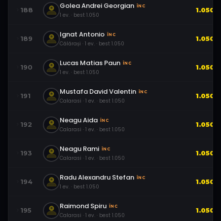
Golea Andrei Georgian
ÎNC
188
1.050
1
ev.
· best
1.050
Ignat Antonio
ÎNC
189
1.050
Călărași
·
1
ev.
· best
1.050
Lucas Matias Paun
ÎNC
190
1.050
1
ev.
· best
1.050
Mustafa David Valentin
ÎNC
191
1.050
Calarasi
·
1
ev.
· best
1.050
Neagu Aida
ÎNC
192
1.050
Calarasi
·
1
ev.
· best
1.050
Neagu Rami
ÎNC
193
1.050
Calarasi
·
1
ev.
· best
1.050
Radu Alexandru Stefan
ÎNC
194
1.050
1
ev.
· best
1.050
Raimond Spiru
ÎNC
195
1.050
Calarasi
·
1
ev.
· best
1.050