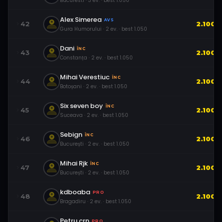
Bucuresti
·
3
ev.
· best
1.050
Alex Simerea
AVS
42
2.100
Gura Humorului
·
2
ev.
· best
1.050
Dani
ÎNC
43
2.100
Constanța
·
2
ev.
· best
1.050
Mihai Verestiuc
ÎNC
44
2.100
Botoșani
·
2
ev.
· best
1.050
Six seven boy
ÎNC
45
2.100
Suceava
·
2
ev.
· best
1.050
Sebign
ÎNC
46
2.100
București
·
2
ev.
· best
1.050
Mihai Rjk
ÎNC
47
2.100
București
·
2
ev.
· best
1.050
kdboaba
PRO
48
2.100
Bragadiru
·
2
ev.
· best
1.050
Petru.crn
PRO