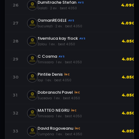
Dumitrache Stefan
AVS
26
4.090
Galati
·
2
ev.
· best
4.050
OsmanREGELE
AVS
27
4.090
bucurești
·
2
ev.
· best
4.050
fivemluca kay flock
AVS
28
4.050
Zalau
·
1
ev.
· best
4.050
C Cosma
AVS
29
4.050
Timisoara
·
1
ev.
· best
4.050
Pintilie Denis
ÎNC
30
4.050
Iași
·
1
ev.
· best
4.050
Dobranschi Pavel
ÎNC
31
4.050
Suceava
·
1
ev.
· best
4.050
MATTEO NEGRU
ÎNC
32
4.050
Timisoara
·
1
ev.
· best
4.050
David Rogoveanu
ÎNC
33
4.050
Cumpăna
·
1
ev.
· best
4.050