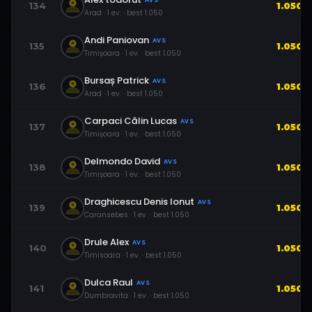
AVS
134
1.050
Arad
·
1
ev.
· best
1.050
Andi Paniovan
AVS
135
1.050
Timișoara
·
1
ev.
· best
1.050
Bursaș Patrick
AVS
136
1.050
Arad
·
1
ev.
· best
1.050
Carpaci Călin Lucas
AVS
137
1.050
Timișoara
·
1
ev.
· best
1.050
Delmondo David
AVS
138
1.050
Timișoara
·
1
ev.
· best
1.050
Draghicescu Denis Ionut
AVS
139
1.050
Caransebes
·
1
ev.
· best
1.050
Drule Alex
AVS
140
1.050
Timisoara
·
1
ev.
· best
1.050
Dulca Raul
AVS
141
1.050
Dumbravita
·
1
ev.
· best
1.050