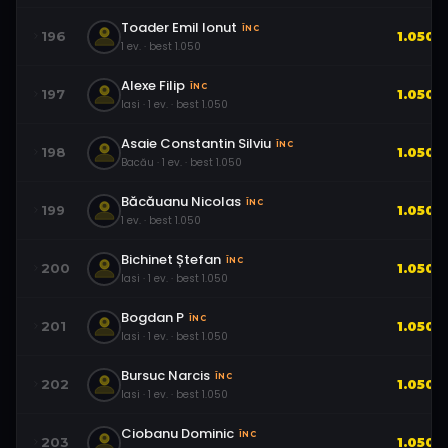
Toader Emil Ionut
ÎNC
196
1.050
1
ev.
· best
1.050
Alexe Filip
ÎNC
197
1.050
Iasi
·
1
ev.
· best
1.050
Asaie Constantin Silviu
ÎNC
198
1.050
Bacău
·
1
ev.
· best
1.050
Băcăuanu Nicolas
ÎNC
199
1.050
1
ev.
· best
1.050
Bichinet Ștefan
ÎNC
200
1.050
Iasi
·
1
ev.
· best
1.050
Bogdan P
ÎNC
201
1.050
Iasi
·
1
ev.
· best
1.050
Bursuc Narcis
ÎNC
202
1.050
Iasi
·
1
ev.
· best
1.050
Ciobanu Dominic
ÎNC
203
1.050