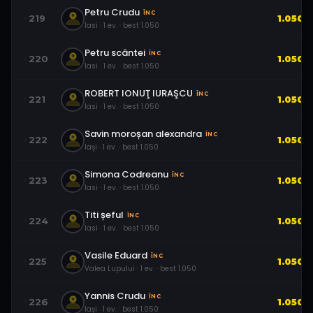
Petru Crudu
ÎNC
219
1.050
Iasi
·
1
ev.
· best
1.050
Petru scântei
ÎNC
220
1.050
Iasi
·
1
ev.
· best
1.050
ROBERT IONUŢ IURAŞCU
ÎNC
221
1.050
Iasi
·
1
ev.
· best
1.050
Savin moroșan alexandra
ÎNC
222
1.050
Iaşi
·
1
ev.
· best
1.050
Simona Codreanu
ÎNC
223
1.050
Iasi
·
1
ev.
· best
1.050
Titi șeful
ÎNC
224
1.050
Iasi
·
1
ev.
· best
1.050
Vasile Eduard
ÎNC
225
1.050
Valea Lupului
·
1
ev.
· best
1.050
Yannis Crudu
ÎNC
226
1.050
Iași
·
1
ev.
· best
1.050