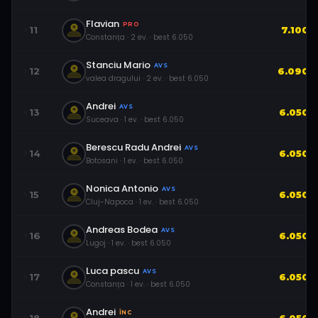
Flavian
PRO
11
7.100
Constanța
·
2
ev.
· best
6.050
Stanciu Mario
AVS
12
6.090
valea dragului
·
2
ev.
· best
6.050
Andrei
AVS
13
6.050
Suceava
·
1
ev.
· best
6.050
Berescu Radu Andrei
AVS
14
6.050
Botosani
·
1
ev.
· best
6.050
Nonica Antonio
AVS
15
6.050
Cluj-Napoca
·
1
ev.
· best
6.050
Andreas Bodea
AVS
16
6.050
Lugoj
·
1
ev.
· best
6.050
Luca pascu
AVS
17
6.050
Constanța
·
1
ev.
· best
6.050
Andrei
ÎNC