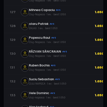
Cluj-Napoca
·
1
ev.
· best
1.050
Mihnea Copaciu
AVS
127
1.050
Cluj-Napoca
·
1
ev.
· best
1.050
olaru Patrixk
AVS
128
1.050
ZALAU
·
1
ev.
· best
1.050
Popescu Raul
AVS
129
1.050
Cluj-Napoca
·
1
ev.
· best
1.050
RĂZVAN SÂNCRAIAN
AVS
130
1.050
Cluj-Napoca
·
1
ev.
· best
1.050
Ruben Bochis
AVS
131
1.050
Cluj-Napoca
·
1
ev.
· best
1.050
Suciu Sebastian
AVS
132
1.050
CLUJ NAPOCA
·
1
ev.
· best
1.050
Vele Dominic
AVS
133
1.050
cluj-napoca
·
1
ev.
· best
1.050
Alex todorut