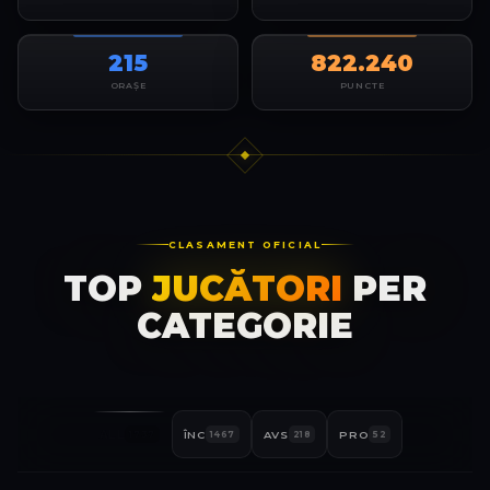
215
822.240
ORAȘE
PUNCTE
CLASAMENT OFICIAL
TOP
JUCĂTORI
PER
CATEGORIE
ALL
ÎNC
AVS
PRO
1737
1467
218
52