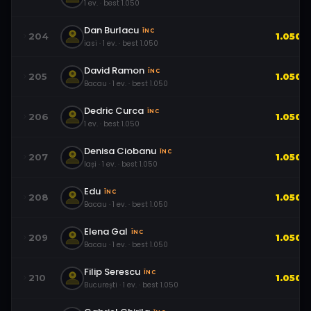
1
ev.
· best
1.050
Dan Burlacu
ÎNC
204
1.050
iasi
·
1
ev.
· best
1.050
David Ramon
ÎNC
205
1.050
Bacau
·
1
ev.
· best
1.050
Dedric Curca
ÎNC
206
1.050
1
ev.
· best
1.050
Denisa Ciobanu
ÎNC
207
1.050
Iași
·
1
ev.
· best
1.050
Edu
ÎNC
208
1.050
Bacau
·
1
ev.
· best
1.050
Elena Gal
ÎNC
209
1.050
Bacau
·
1
ev.
· best
1.050
Filip Serescu
ÎNC
210
1.050
București
·
1
ev.
· best
1.050