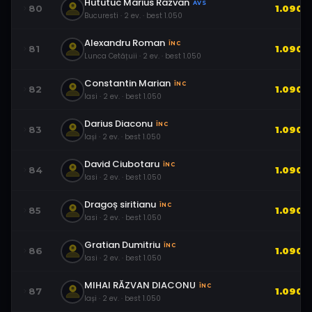
Hututuc Marius Razvan
AVS
80
1.090
Bucuresti
·
2
ev.
· best
1.050
Alexandru Roman
ÎNC
81
1.090
Lunca Cetățuii
·
2
ev.
· best
1.050
Constantin Marian
ÎNC
82
1.090
Iasi
·
2
ev.
· best
1.050
Darius Diaconu
ÎNC
83
1.090
Iași
·
2
ev.
· best
1.050
David Ciubotaru
ÎNC
84
1.090
Iasi
·
2
ev.
· best
1.050
Dragoș siritianu
ÎNC
85
1.090
Iasi
·
2
ev.
· best
1.050
Gratian Dumitriu
ÎNC
86
1.090
Iasi
·
2
ev.
· best
1.050
MIHAI RĂZVAN DIACONU
ÎNC
87
1.090
Iași
·
2
ev.
· best
1.050