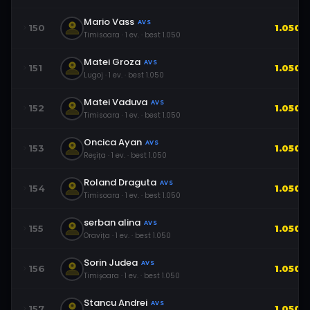
Mario Vass
AVS
150
1.050
Timisoara
·
1
ev.
· best
1.050
Matei Groza
AVS
151
1.050
Lugoj
·
1
ev.
· best
1.050
Matei Vaduva
AVS
152
1.050
Timisoara
·
1
ev.
· best
1.050
Oncica Ayan
AVS
153
1.050
Reşița
·
1
ev.
· best
1.050
Roland Draguta
AVS
154
1.050
Timisoara
·
1
ev.
· best
1.050
serban alina
AVS
155
1.050
Oravița
·
1
ev.
· best
1.050
Sorin Judea
AVS
156
1.050
Timișoara
·
1
ev.
· best
1.050
Stancu Andrei
AVS
157
1.050