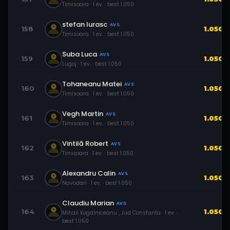
Timisoara
·
1
ev.
· best
1.050
stefan Iurasc
AVS
158
1.050
Timisoara
·
1
ev.
· best
1.050
Suba Luca
AVS
159
1.050
Lugoj
·
1
ev.
· best
1.050
Tohaneanu Matei
AVS
160
1.050
Timisoara
·
1
ev.
· best
1.050
Vegh Martin
AVS
161
1.050
Timisoara
·
1
ev.
· best
1.050
Vintilă Robert
AVS
162
1.050
Timișoara
·
1
ev.
· best
1.050
Alexandru Calin
AVS
163
1.050
Navodari
·
1
ev.
· best
1.050
Claudiu Marian
AVS
164
1.050
Mihail Kogalniceanu , Jud Constanta
·
1
ev.
·
best
1.050