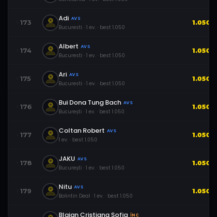
Adi
AVS
173
1.050
Bucuresti
·
1
ev.
· best
1.050
Albert
AVS
174
1.050
Bucuresti
·
1
ev.
· best
1.050
Ari
AVS
175
1.050
Bucuresti
·
1
ev.
· best
1.050
Bui Dona Tung Bach
AVS
176
1.050
București
·
1
ev.
· best
1.050
Coltan Robert
AVS
177
1.050
1
ev.
· best
1.050
JAKU
AVS
178
1.050
București
·
1
ev.
· best
1.050
Nitu
AVS
179
1.050
Bolintin Deal
·
1
ev.
· best
1.050
Blajan Cristiana Sofia
ÎNC