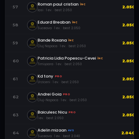
Roman paul cristian
ÎNC
57
2.050
Iasi
·
1
ev.
· best
2.050
Eduard Breaban
ÎNC
58
2.050
Suceava
·
1
ev.
· best
2.050
Bande Roxana
ÎNC
59
2.050
Cluj Napoca
·
1
ev.
· best
2.050
Patricia Lidia Popescu-Cevei
ÎNC
60
2.050
Timișoara
·
1
ev.
· best
2.050
Kd tony
PRO
61
2.050
Urziceni
·
1
ev.
· best
2.050
Andrei Goia
PRO
62
2.050
Cluj-Napoca
·
1
ev.
· best
2.050
Baiculesc Nicu
PRO
63
2.050
1
ev.
· best
2.050
Adelin mizaan
AVS
64
2.040
Suceava
·
1
ev.
· best
2.040