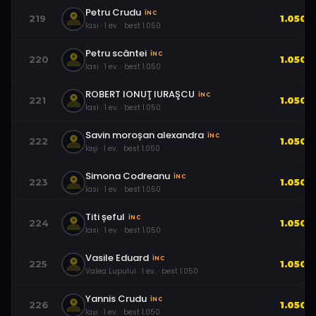
Petru Crudu
ÎNC
219
1.050
Iasi
·
1
ev.
· best
1.050
Petru scântei
ÎNC
220
1.050
Iasi
·
1
ev.
· best
1.050
ROBERT IONUŢ IURAŞCU
ÎNC
221
1.050
Iasi
·
1
ev.
· best
1.050
Savin moroșan alexandra
ÎNC
222
1.050
Iaşi
·
1
ev.
· best
1.050
Simona Codreanu
ÎNC
223
1.050
Iasi
·
1
ev.
· best
1.050
Titi șeful
ÎNC
224
1.050
Iasi
·
1
ev.
· best
1.050
Vasile Eduard
ÎNC
225
1.050
Valea Lupului
·
1
ev.
· best
1.050
Yannis Crudu
ÎNC
226
1.050
Iași
·
1
ev.
· best
1.050