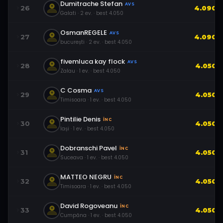
Dumitrache Stefan
AVS
26
4.090
Galati
·
2
ev.
· best
4.050
OsmanREGELE
AVS
27
4.090
bucurești
·
2
ev.
· best
4.050
fivemluca kay flock
AVS
28
4.050
Zalau
·
1
ev.
· best
4.050
C Cosma
AVS
29
4.050
Timisoara
·
1
ev.
· best
4.050
Pintilie Denis
ÎNC
30
4.050
Iași
·
1
ev.
· best
4.050
Dobranschi Pavel
ÎNC
31
4.050
Suceava
·
1
ev.
· best
4.050
MATTEO NEGRU
ÎNC
32
4.050
Timisoara
·
1
ev.
· best
4.050
David Rogoveanu
ÎNC
33
4.050
Cumpăna
·
1
ev.
· best
4.050