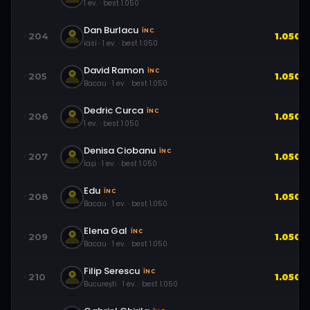
1
ev.
· best
1.050
Dan Burlacu
ÎNC
204
1.050
iasi
·
1
ev.
· best
1.050
David Ramon
ÎNC
205
1.050
Bacau
·
1
ev.
· best
1.050
Dedric Curca
ÎNC
206
1.050
1
ev.
· best
1.050
Denisa Ciobanu
ÎNC
207
1.050
Iași
·
1
ev.
· best
1.050
Edu
ÎNC
208
1.050
Bacau
·
1
ev.
· best
1.050
Elena Gal
ÎNC
209
1.050
Bacau
·
1
ev.
· best
1.050
Filip Serescu
ÎNC
210
1.050
București
·
1
ev.
· best
1.050