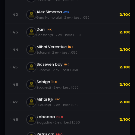
Bucuresti
·
3
ev.
· best
1.050
Alex Simerea
AVS
42
2.100
Gura Humorului
·
2
ev.
· best
1.050
Dani
ÎNC
43
2.100
Constanța
·
2
ev.
· best
1.050
Mihai Verestiuc
ÎNC
44
2.100
Botoșani
·
2
ev.
· best
1.050
Six seven boy
ÎNC
45
2.100
Suceava
·
2
ev.
· best
1.050
Sebign
ÎNC
46
2.100
București
·
2
ev.
· best
1.050
Mihai Rjk
ÎNC
47
2.100
București
·
2
ev.
· best
1.050
kdboaba
PRO
48
2.100
Bragadiru
·
2
ev.
· best
1.050
Petru.crn
PRO