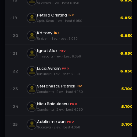
18
6.050
Suceava
·
1
ev.
· best
6.050
Petrila Cristina
ÎNC
19
6.050
Oțelu Rosu
·
1
ev.
· best
6.050
Kd tony
ÎNC
20
6.050
Urziceni
·
1
ev.
· best
6.050
Ignat Alex
PRO
21
6.050
Timisoara
·
1
ev.
· best
6.050
Luca Avram
PRO
22
6.050
București
·
1
ev.
· best
6.050
Stefanescu Patrick
ÎNC
23
5.100
Constanta
·
2
ev.
· best
4.050
Nicu Baiculescu
PRO
24
5.100
Constanța
·
2
ev.
· best
4.050
Adelin mizaan
PRO
25
5.100
Suceava
·
2
ev.
· best
4.050