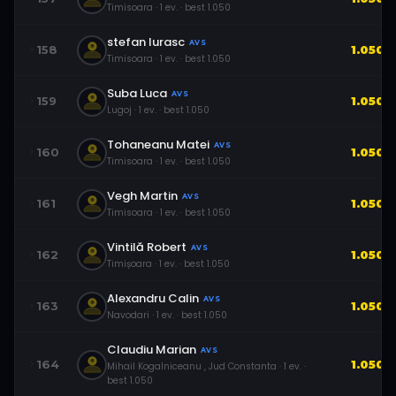
Timisoara
·
1
ev.
· best
1.050
stefan Iurasc
AVS
158
1.050
Timisoara
·
1
ev.
· best
1.050
Suba Luca
AVS
159
1.050
Lugoj
·
1
ev.
· best
1.050
Tohaneanu Matei
AVS
160
1.050
Timisoara
·
1
ev.
· best
1.050
Vegh Martin
AVS
161
1.050
Timisoara
·
1
ev.
· best
1.050
Vintilă Robert
AVS
162
1.050
Timișoara
·
1
ev.
· best
1.050
Alexandru Calin
AVS
163
1.050
Navodari
·
1
ev.
· best
1.050
Claudiu Marian
AVS
164
1.050
Mihail Kogalniceanu , Jud Constanta
·
1
ev.
·
best
1.050