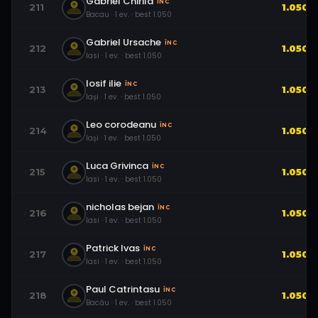
Gabriel Chirila
ÎNC
211
1.050
Bacau
·
1
ev.
· best
1.050
Gabriel Ursache
ÎNC
212
1.050
Iasi
·
1
ev.
· best
1.050
Iosif ilie
ÎNC
213
1.050
Iași
·
1
ev.
· best
1.050
Leo corodeanu
ÎNC
214
1.050
Iași
·
1
ev.
· best
1.050
Luca Grivinca
ÎNC
215
1.050
Iasi
·
1
ev.
· best
1.050
nicholas bejan
ÎNC
216
1.050
Iasi
·
1
ev.
· best
1.050
Patrick Ivas
ÎNC
217
1.050
Iasi
·
1
ev.
· best
1.050
Paul Catrintasu
ÎNC
218
1.050
Bacău
·
1
ev.
· best
1.050