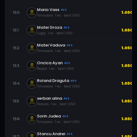
Mario Vass
AVS
150
1.050
Timisoara
·
1
ev.
· best
1.050
Matei Groza
AVS
151
1.050
Lugoj
·
1
ev.
· best
1.050
Matei Vaduva
AVS
152
1.050
Timisoara
·
1
ev.
· best
1.050
Oncica Ayan
AVS
153
1.050
Reşița
·
1
ev.
· best
1.050
Roland Draguta
AVS
154
1.050
Timisoara
·
1
ev.
· best
1.050
serban alina
AVS
155
1.050
Oravița
·
1
ev.
· best
1.050
Sorin Judea
AVS
156
1.050
Timișoara
·
1
ev.
· best
1.050
Stancu Andrei
AVS
157
1.050