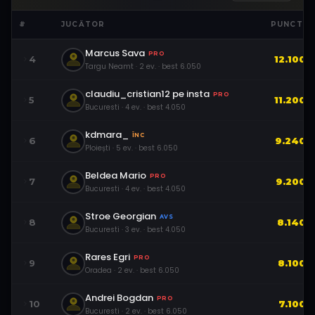
#
JUCĂTOR
PUNCTE
Marcus Sava
PRO
4
12.100
Targu Neamt
·
2
ev.
· best
6.050
claudiu_cristian12 pe insta
PRO
5
11.200
Bucuresti
·
4
ev.
· best
4.050
kdmara_
ÎNC
6
9.240
Ploiești
·
5
ev.
· best
6.050
Beldea Mario
PRO
7
9.200
Bucuresti
·
4
ev.
· best
4.050
Stroe Georgian
AVS
8
8.140
Bucuresti
·
3
ev.
· best
4.050
Rares Egri
PRO
9
8.100
Oradea
·
2
ev.
· best
6.050
Andrei Bogdan
PRO
10
7.100
Bucuresti
·
2
ev.
· best
6.050