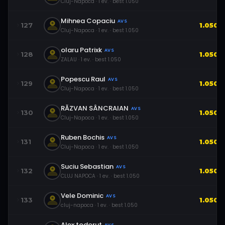
Cluj-Napoca
·
1
ev.
· best
1.050
Mihnea Copaciu
AVS
127
1.050
Cluj-Napoca
·
1
ev.
· best
1.050
olaru Patrixk
AVS
128
1.050
ZALAU
·
1
ev.
· best
1.050
Popescu Raul
AVS
129
1.050
Cluj-Napoca
·
1
ev.
· best
1.050
RĂZVAN SÂNCRAIAN
AVS
130
1.050
Cluj-Napoca
·
1
ev.
· best
1.050
Ruben Bochis
AVS
131
1.050
Cluj-Napoca
·
1
ev.
· best
1.050
Suciu Sebastian
AVS
132
1.050
CLUJ NAPOCA
·
1
ev.
· best
1.050
Vele Dominic
AVS
133
1.050
cluj-napoca
·
1
ev.
· best
1.050
Alex todorut