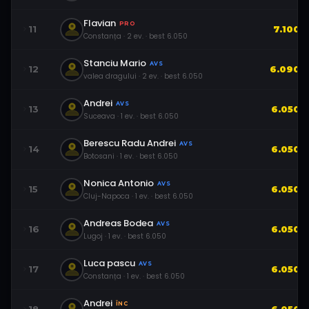
Flavian
PRO
11
7.100
Constanța
·
2
ev.
· best
6.050
Stanciu Mario
AVS
12
6.090
valea dragului
·
2
ev.
· best
6.050
Andrei
AVS
13
6.050
Suceava
·
1
ev.
· best
6.050
Berescu Radu Andrei
AVS
14
6.050
Botosani
·
1
ev.
· best
6.050
Nonica Antonio
AVS
15
6.050
Cluj-Napoca
·
1
ev.
· best
6.050
Andreas Bodea
AVS
16
6.050
Lugoj
·
1
ev.
· best
6.050
Luca pascu
AVS
17
6.050
Constanța
·
1
ev.
· best
6.050
Andrei
ÎNC