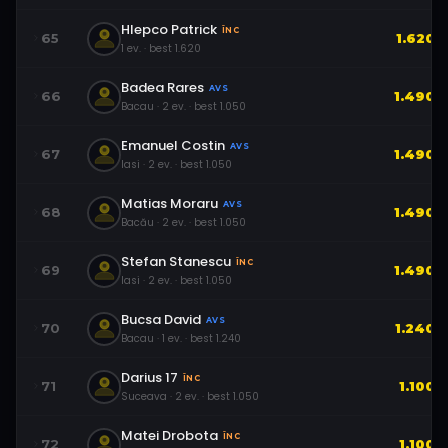
Hlepco Patrick
ÎNC
65
1.620
1
ev.
· best
1.620
Badea Rares
AVS
66
1.490
Bacau
·
2
ev.
· best
1.050
Emanuel Costin
AVS
67
1.490
Iasi
·
2
ev.
· best
1.050
Matias Moraru
AVS
68
1.490
Bacău
·
2
ev.
· best
1.050
Stefan Stanescu
ÎNC
69
1.490
Iasi
·
2
ev.
· best
1.050
Bucsa David
AVS
70
1.240
Bacau
·
1
ev.
· best
1.240
Darius 17
ÎNC
71
1.100
Suceava
·
2
ev.
· best
1.050
Matei Drobota
ÎNC
72
1.100