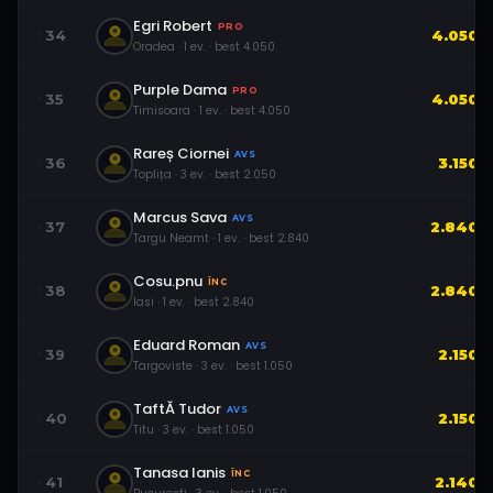
Egri Robert
PRO
34
4.050
Oradea
·
1
ev.
· best
4.050
Purple Dama
PRO
35
4.050
Timisoara
·
1
ev.
· best
4.050
Rareș Ciornei
AVS
36
3.150
Toplița
·
3
ev.
· best
2.050
Marcus Sava
AVS
37
2.840
Targu Neamt
·
1
ev.
· best
2.840
Cosu.pnu
ÎNC
38
2.840
Iasi
·
1
ev.
· best
2.840
Eduard Roman
AVS
39
2.150
Targoviste
·
3
ev.
· best
1.050
TaftĂ Tudor
AVS
40
2.150
Titu
·
3
ev.
· best
1.050
Tanasa Ianis
ÎNC
41
2.140