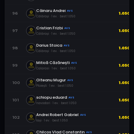
Câinaru Andrei
AVS
96
1.050
Călărași
·
1
ev.
· best
1.050
Cristian Frizbi
AVS
97
1.050
Călărași
·
1
ev.
· best
1.050
Darius Stoica
AVS
98
1.050
Călărași
·
1
ev.
· best
1.050
Mitică Căzănești
AVS
99
1.050
Calarasi
·
1
ev.
· best
1.050
Olteanu Mugur
AVS
100
1.050
Ploiești
·
1
ev.
· best
1.050
schiopu eduard
AVS
101
1.050
navodari
·
1
ev.
· best
1.050
Andrei Robert Gabriel
AVS
102
1.050
Iași
·
1
ev.
· best
1.050
Chilcos Vlad Constantin
AVS