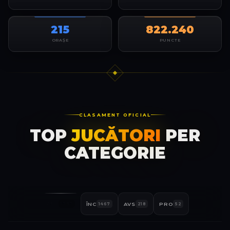
215
822.240
ORAȘE
PUNCTE
CLASAMENT OFICIAL
TOP
JUCĂTORI
PER
CATEGORIE
ALL
ÎNC
AVS
PRO
1737
1467
218
52