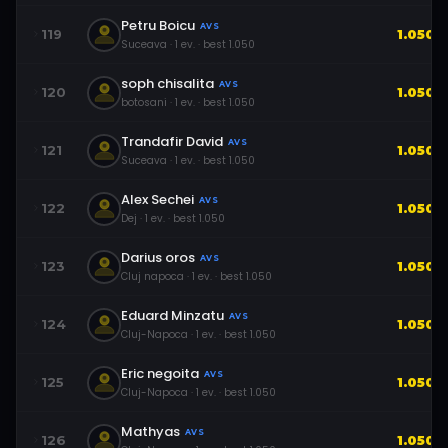
Petru Boicu
AVS
119
1.050
Suceava
·
1
ev.
· best
1.050
soph chisalita
AVS
120
1.050
botosani
·
1
ev.
· best
1.050
Trandafir David
AVS
121
1.050
Suceava
·
1
ev.
· best
1.050
Alex Sechei
AVS
122
1.050
Dej
·
1
ev.
· best
1.050
Darius oros
AVS
123
1.050
Cluj napoca
·
1
ev.
· best
1.050
Eduard Minzatu
AVS
124
1.050
Cluj-Napoca
·
1
ev.
· best
1.050
Eric negoita
AVS
125
1.050
Cluj-Napoca
·
1
ev.
· best
1.050
Mathyas
AVS
126
1.050