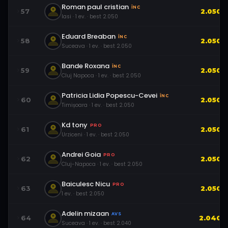
Roman paul cristian
ÎNC
57
2.050
Iasi
·
1
ev.
· best
2.050
Eduard Breaban
ÎNC
58
2.050
Suceava
·
1
ev.
· best
2.050
Bande Roxana
ÎNC
59
2.050
Cluj Napoca
·
1
ev.
· best
2.050
Patricia Lidia Popescu-Cevei
ÎNC
60
2.050
Timișoara
·
1
ev.
· best
2.050
Kd tony
PRO
61
2.050
Urziceni
·
1
ev.
· best
2.050
Andrei Goia
PRO
62
2.050
Cluj-Napoca
·
1
ev.
· best
2.050
Baiculesc Nicu
PRO
63
2.050
1
ev.
· best
2.050
Adelin mizaan
AVS
64
2.040
Suceava
·
1
ev.
· best
2.040