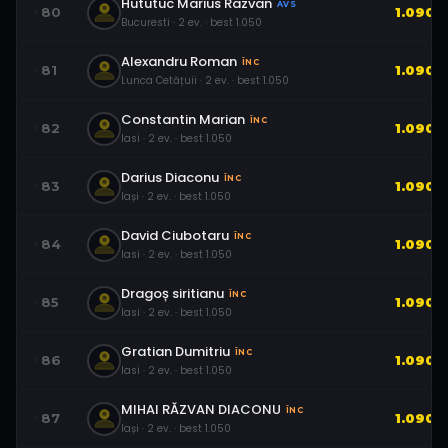
Hututuc Marius Razvan
AVS
80
1.090
Bucuresti
·
2
ev.
· best
1.050
Alexandru Roman
ÎNC
81
1.090
Lunca Cetățuii
·
2
ev.
· best
1.050
Constantin Marian
ÎNC
82
1.090
Iasi
·
2
ev.
· best
1.050
Darius Diaconu
ÎNC
83
1.090
Iași
·
2
ev.
· best
1.050
David Ciubotaru
ÎNC
84
1.090
Iasi
·
2
ev.
· best
1.050
Dragoș siritianu
ÎNC
85
1.090
Iasi
·
2
ev.
· best
1.050
Gratian Dumitriu
ÎNC
86
1.090
Iasi
·
2
ev.
· best
1.050
MIHAI RĂZVAN DIACONU
ÎNC
87
1.090
Iași
·
2
ev.
· best
1.050