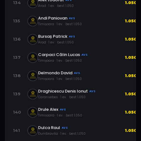
AVS
134
1.050
Arad
·
1
ev.
· best
1.050
Andi Paniovan
AVS
135
1.050
Timișoara
·
1
ev.
· best
1.050
Bursaș Patrick
AVS
136
1.050
Arad
·
1
ev.
· best
1.050
Carpaci Călin Lucas
AVS
137
1.050
Timișoara
·
1
ev.
· best
1.050
Delmondo David
AVS
138
1.050
Timișoara
·
1
ev.
· best
1.050
Draghicescu Denis Ionut
AVS
139
1.050
Caransebes
·
1
ev.
· best
1.050
Drule Alex
AVS
140
1.050
Timisoara
·
1
ev.
· best
1.050
Dulca Raul
AVS
141
1.050
Dumbravita
·
1
ev.
· best
1.050