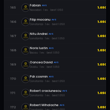
Fabian
AVS
165
1.050
Navodari
·
1
ev.
· best
1.050
Filip mocanu
AVS
166
1.050
Constanța
·
1
ev.
· best
1.050
Nitu Andrei
AVS
167
1.050
constanta
·
1
ev.
· best
1.050
Noris Iustin
AVS
168
1.050
Bacau
·
1
ev.
· best
1.050
Oancea David
AVS
169
1.050
Ovidiu
·
1
ev.
· best
1.050
Pdr.cosmin
AVS
170
1.050
Constanta
·
1
ev.
· best
1.050
Robert craciunescu
AVS
171
1.050
Constanta
·
1
ev.
· best
1.050
Robert Mihalache
AVS
172
1.050
Constanta
·
1
ev.
· best
1.050