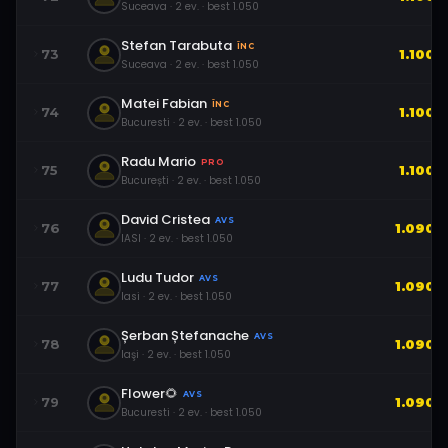
Suceava
·
2
ev.
· best
1.050
Stefan Tarabuta
ÎNC
73
1.100
Suceava
·
2
ev.
· best
1.050
Matei Fabian
ÎNC
74
1.100
Bucuresti
·
2
ev.
· best
1.050
Radu Mario
PRO
75
1.100
București
·
2
ev.
· best
1.050
David Cristea
AVS
76
1.090
IASI
·
2
ev.
· best
1.050
Ludu Tudor
AVS
77
1.090
Iasi
·
2
ev.
· best
1.050
Șerban Ștefanache
AVS
78
1.090
Iaşi
·
2
ev.
· best
1.050
Flower🌻
AVS
79
1.090
Bucuresti
·
2
ev.
· best
1.050