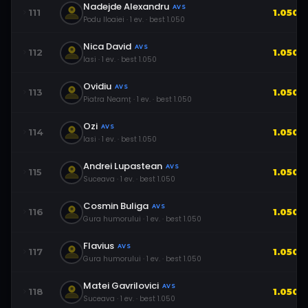
Nadejde Alexandru
AVS
111
1.050
Podu Iloaiei
·
1
ev.
· best
1.050
Nica David
AVS
112
1.050
Iasi
·
1
ev.
· best
1.050
Ovidiu
AVS
113
1.050
Piatra Neamț
·
1
ev.
· best
1.050
Ozi
AVS
114
1.050
Iasi
·
1
ev.
· best
1.050
Andrei Lupastean
AVS
115
1.050
Suceava
·
1
ev.
· best
1.050
Cosmin Buliga
AVS
116
1.050
Gura humorului
·
1
ev.
· best
1.050
Flavius
AVS
117
1.050
Gura humorului
·
1
ev.
· best
1.050
Matei Gavrilovici
AVS
118
1.050
Suceava
·
1
ev.
· best
1.050