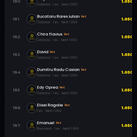
180
1.050
Calarasi
·
1
ev.
· best
1.050
Bucataru Rares iulian
ÎNC
181
1.050
Calarasi
·
1
ev.
· best
1.050
Chira flavius
ÎNC
182
1.050
Călărași
·
1
ev.
· best
1.050
David
ÎNC
183
1.050
Calarasi
·
1
ev.
· best
1.050
Dumitru Radu Casian
ÎNC
184
1.050
Calarasi
·
1
ev.
· best
1.050
Edy Oprea
ÎNC
185
1.050
Calarasi
·
1
ev.
· best
1.050
Elisei Ragalie
ÎNC
186
1.050
1
ev.
· best
1.050
Emanuel
ÎNC
187
1.050
Bucuresti
·
1
ev.
· best
1.050