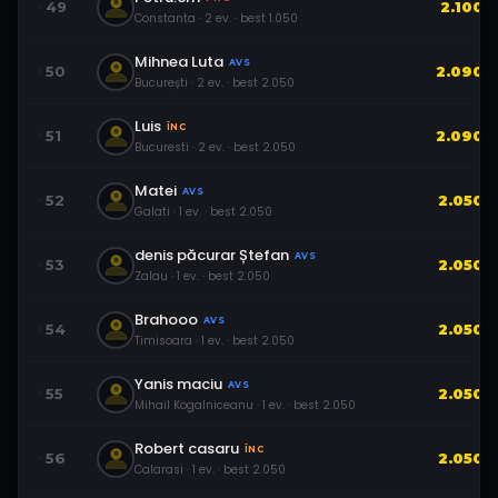
49
2.100
Constanta
·
2
ev.
· best
1.050
Mihnea Luta
AVS
50
2.090
București
·
2
ev.
· best
2.050
Luis
ÎNC
51
2.090
Bucuresti
·
2
ev.
· best
2.050
Matei
AVS
52
2.050
Galati
·
1
ev.
· best
2.050
denis păcurar Ștefan
AVS
53
2.050
Zalau
·
1
ev.
· best
2.050
Brahooo
AVS
54
2.050
Timisoara
·
1
ev.
· best
2.050
Yanis maciu
AVS
55
2.050
Mihail Kogalniceanu
·
1
ev.
· best
2.050
Robert casaru
ÎNC
56
2.050
Calarasi
·
1
ev.
· best
2.050