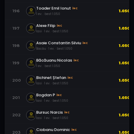
Toader Emil Ionut
ÎNC
196
1.050
1
ev.
· best
1.050
Alexe Filip
ÎNC
197
1.050
Iasi
·
1
ev.
· best
1.050
Asaie Constantin Silviu
ÎNC
198
1.050
Bacău
·
1
ev.
· best
1.050
Băcăuanu Nicolas
ÎNC
199
1.050
1
ev.
· best
1.050
Bichinet Ștefan
ÎNC
200
1.050
Iasi
·
1
ev.
· best
1.050
Bogdan P
ÎNC
201
1.050
Iasi
·
1
ev.
· best
1.050
Bursuc Narcis
ÎNC
202
1.050
Iasi
·
1
ev.
· best
1.050
Ciobanu Dominic
ÎNC
203
1.050