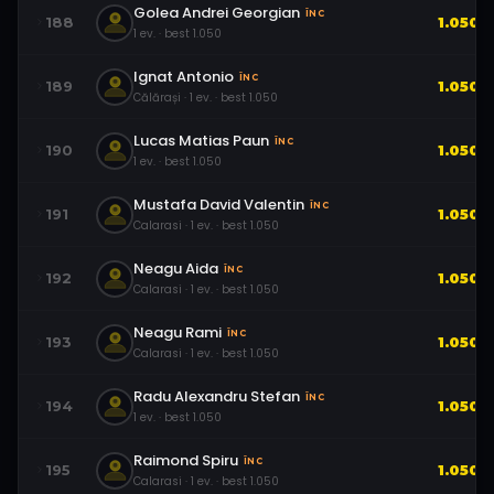
Golea Andrei Georgian
ÎNC
188
1.050
1
ev.
· best
1.050
Ignat Antonio
ÎNC
189
1.050
Călărași
·
1
ev.
· best
1.050
Lucas Matias Paun
ÎNC
190
1.050
1
ev.
· best
1.050
Mustafa David Valentin
ÎNC
191
1.050
Calarasi
·
1
ev.
· best
1.050
Neagu Aida
ÎNC
192
1.050
Calarasi
·
1
ev.
· best
1.050
Neagu Rami
ÎNC
193
1.050
Calarasi
·
1
ev.
· best
1.050
Radu Alexandru Stefan
ÎNC
194
1.050
1
ev.
· best
1.050
Raimond Spiru
ÎNC
195
1.050
Calarasi
·
1
ev.
· best
1.050