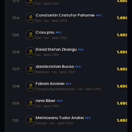
103
1.050
1
ev.
· best
1.050
Constantin Cristofor Pahomie
AVS
104
1.050
Iasi
·
1
ev.
· best
1.050
Cosu.pnu
AVS
105
1.050
Iasi
·
1
ev.
· best
1.050
David Stefan Zbangu
AVS
106
1.050
1
ev.
· best
1.050
davidcristian Bucsa
AVS
107
1.050
hemeius
·
1
ev.
· best
1.050
Fabian Aioanei
AVS
108
1.050
Câmpulung Moldovenesc
·
1
ev.
· best
1.050
Ianis Biber
AVS
109
1.050
1
ev.
· best
1.050
Melniceanu Tudor Andrei
AVS
110
1.050
Hănești
·
1
ev.
· best
1.050