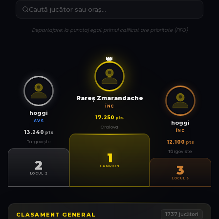
Departajare: la punctaj egal, primul calificat are prioritate (FIFO)
👑
Rareş Zmarandache
ÎNC
hoggi
17.250
pts
AVS
hoggi
Craiova
ÎNC
13.240
pts
Târgoviște
12.100
pts
Târgoviște
1
2
3
CAMPION
LOCUL 2
LOCUL 3
CLASAMENT GENERAL
1737
jucători