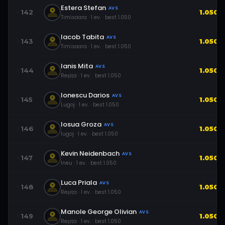
Estera Stefan
AVS
142
1.050
Timisoara
·
1
ev.
· best
1.050
Iacob Tabita
AVS
143
1.050
Timisoara
·
1
ev.
· best
1.050
Ianis Mita
AVS
144
1.050
Reșița
·
1
ev.
· best
1.050
Ionescu Darios
AVS
145
1.050
Lugoj
·
1
ev.
· best
1.050
Iosua Groza
AVS
146
1.050
lugoj
·
1
ev.
· best
1.050
Kevin Neidenbach
AVS
147
1.050
Ineu
·
1
ev.
· best
1.050
Luca Priala
AVS
148
1.050
Reșița
·
1
ev.
· best
1.050
Manole George Olivian
AVS
149
1.050
Reșița
·
1
ev.
· best
1.050