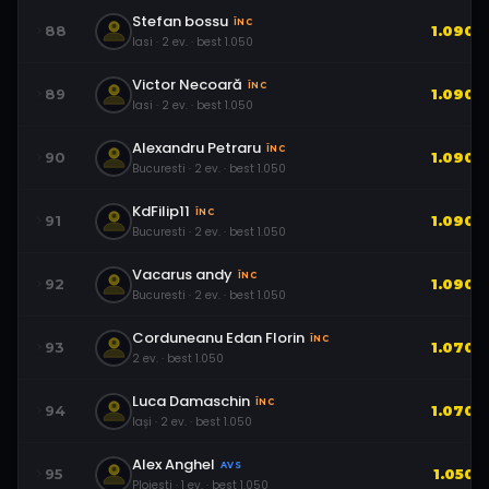
Stefan bossu
ÎNC
88
1.090
Iasi
·
2
ev.
· best
1.050
Victor Necoară
ÎNC
89
1.090
Iasi
·
2
ev.
· best
1.050
Alexandru Petraru
ÎNC
90
1.090
Bucuresti
·
2
ev.
· best
1.050
KdFilip11
ÎNC
91
1.090
Bucuresti
·
2
ev.
· best
1.050
Vacarus andy
ÎNC
92
1.090
Bucuresti
·
2
ev.
· best
1.050
Corduneanu Edan Florin
ÎNC
93
1.070
2
ev.
· best
1.050
Luca Damaschin
ÎNC
94
1.070
Iași
·
2
ev.
· best
1.050
Alex Anghel
AVS
95
1.050
Ploiesti
·
1
ev.
· best
1.050