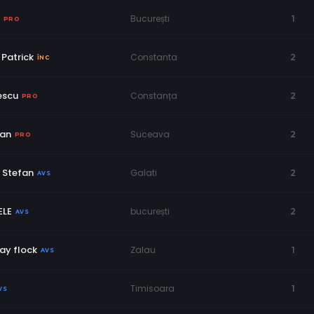
București
1
PRO
Patrick
Constanta
2
ÎNC
escu
Constanța
2
PRO
aan
Suceava
2
PRO
 Stefan
Galati
2
AVS
LE
bucurești
2
AVS
ay flock
Zalau
1
AVS
Timisoara
1
VS