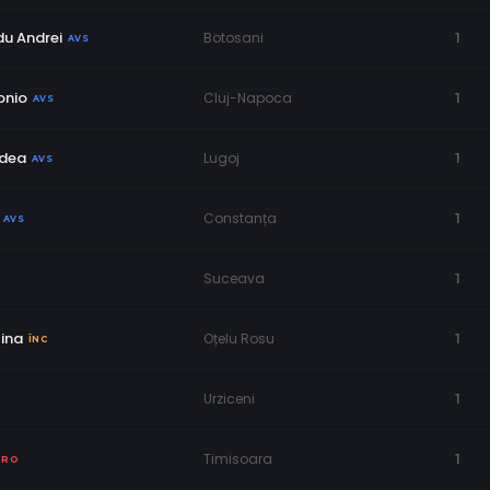
du Andrei
Botosani
1
AVS
onio
Cluj-Napoca
1
AVS
odea
Lugoj
1
AVS
Constanța
1
AVS
Suceava
1
tina
Oțelu Rosu
1
ÎNC
Urziceni
1
Timisoara
1
PRO