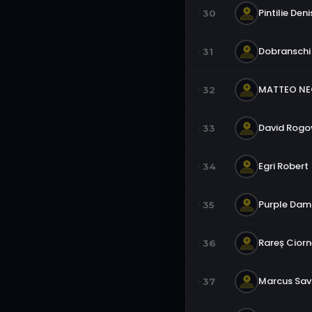
Pintilie Deni
30
Dobranschi
31
MATTEO N
32
David Rogo
33
Egri Robert
34
Purple Da
35
Rareș Ciorn
36
Marcus Sa
37