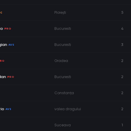
Ploiești
5
NC
io
Bucuresti
4
PRO
gian
Bucuresti
3
AVS
Oradea
2
RO
dan
Bucuresti
2
PRO
Constanța
2
io
valea dragului
2
AVS
Suceava
1