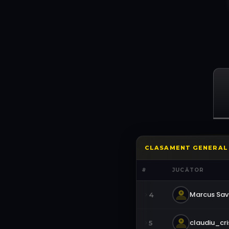
CLASAMENT GENERAL
#
JUCĂTOR
Marcus Sa
4
claudiu_cri
5