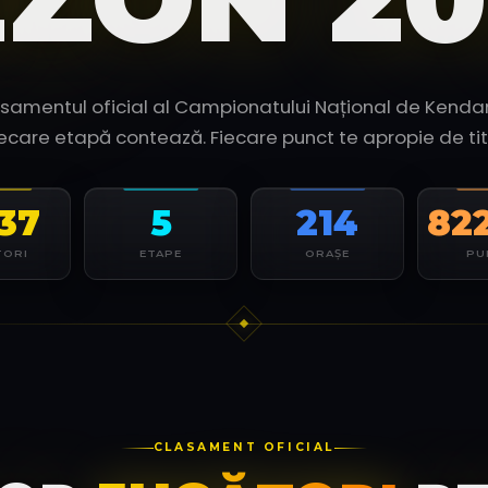
samentul oficial al Campionatului Național de Kend
iecare etapă contează. Fiecare punct te apropie de titl
737
5
214
82
TORI
ETAPE
ORAȘE
PU
CLASAMENT OFICIAL