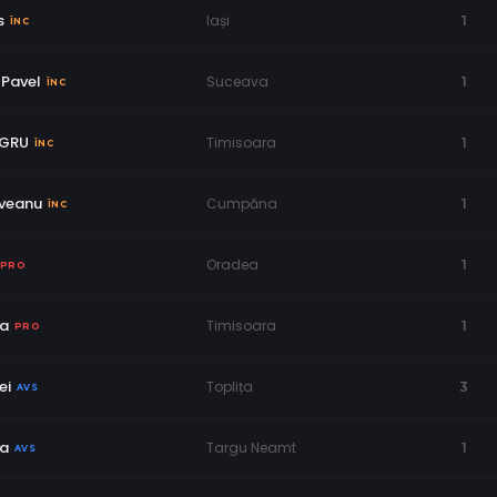
s
Iași
1
ÎNC
 Pavel
Suceava
1
ÎNC
EGRU
Timisoara
1
ÎNC
veanu
Cumpăna
1
ÎNC
Oradea
1
PRO
ma
Timisoara
1
PRO
ei
Toplița
3
AVS
va
Targu Neamt
1
AVS