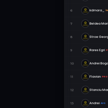
kdmara_
6
Î
Beldea Mar
7
Stroe Geor
8
Rares Egri
9
P
Andrei Bog
10
Flavian
11
PRO
Stanciu Mar
12
Andrei
13
AVS