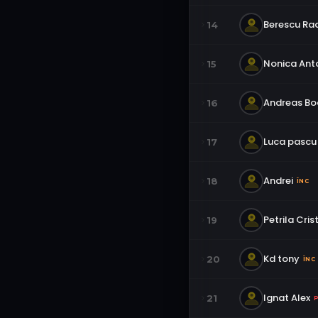
Berescu Ra
14
Nonica Ant
15
Andreas B
16
Luca pascu
17
Andrei
18
ÎNC
Petrila Cris
19
Kd tony
20
ÎNC
Ignat Alex
21