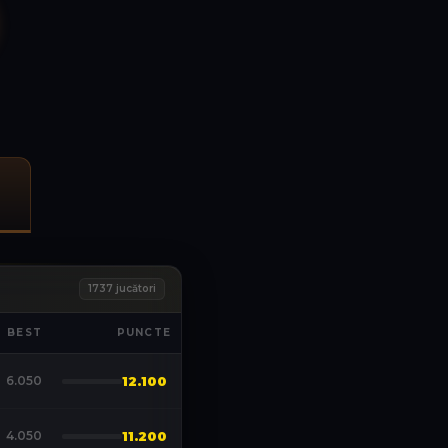
1737
jucători
BEST
PUNCTE
6.050
12.100
4.050
11.200