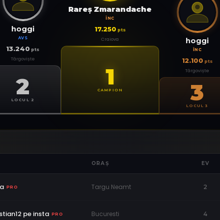
Rareş Zmarandache
ÎNC
hoggi
17.250
pts
AVS
Craiova
hoggi
13.240
pts
ÎNC
Târgoviște
12.100
pts
1
Târgoviște
2
3
CAMPION
LOCUL 2
LOCUL 3
ORAȘ
EV
va
Targu Neamt
2
PRO
stian12 pe insta
Bucuresti
4
PRO