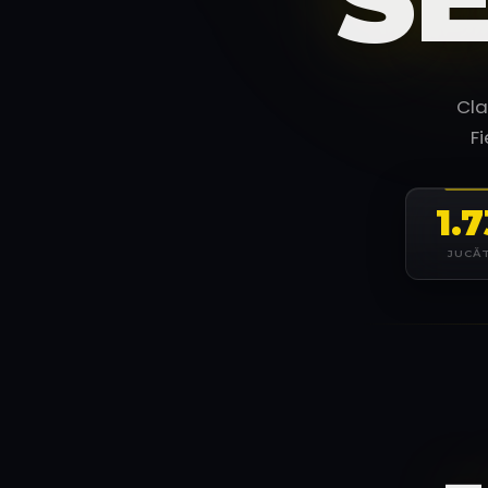
Cla
F
1.
JUCĂ