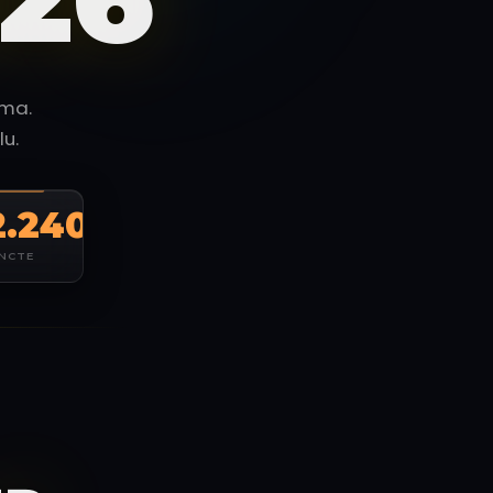
ama.
u.
2.240
NCTE