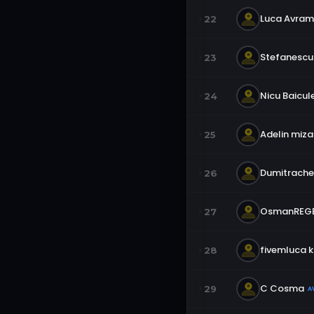
Luca Avram
22
Stefanescu 
23
Nicu Baicul
24
Adelin miz
25
Dumitrache
26
OsmanREGE
27
fivemluca k
28
C Cosma
29
A