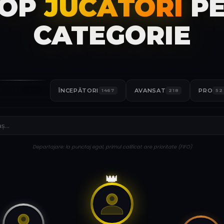
TOP
JUCĂTORI
PE
CATEGORIE
TOATE
ÎNCEPĂTORI
AVANSAT
PRO
1737
1467
218
52
Departajare: la punctaj egal, primul calificat are prioritate (FIFO)
👑