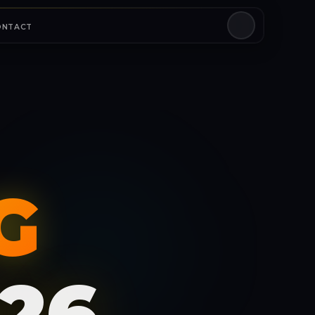
ONTACT
G
26