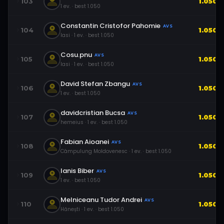
103
1.050
1
ev.
· best
1.050
Constantin Cristofor Pahomie
AVS
104
1.050
Iasi
·
1
ev.
· best
1.050
Cosu.pnu
AVS
105
1.050
Iasi
·
1
ev.
· best
1.050
David Stefan Zbangu
AVS
106
1.050
1
ev.
· best
1.050
davidcristian Bucsa
AVS
107
1.050
hemeius
·
1
ev.
· best
1.050
Fabian Aioanei
AVS
108
1.050
Câmpulung Moldovenesc
·
1
ev.
· best
1.050
Ianis Biber
AVS
109
1.050
1
ev.
· best
1.050
Melniceanu Tudor Andrei
AVS
110
1.050
Hănești
·
1
ev.
· best
1.050