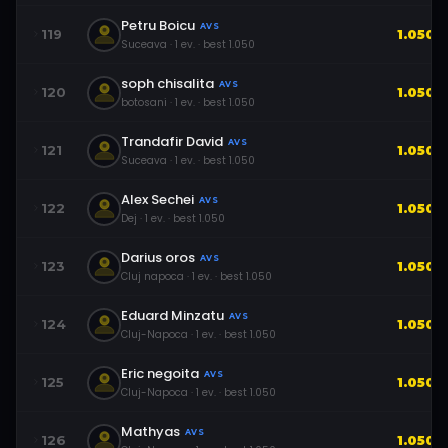
Petru Boicu
AVS
119
1.050
Suceava
·
1
ev.
· best
1.050
soph chisalita
AVS
120
1.050
botosani
·
1
ev.
· best
1.050
Trandafir David
AVS
121
1.050
Suceava
·
1
ev.
· best
1.050
Alex Sechei
AVS
122
1.050
Dej
·
1
ev.
· best
1.050
Darius oros
AVS
123
1.050
Cluj napoca
·
1
ev.
· best
1.050
Eduard Minzatu
AVS
124
1.050
Cluj-Napoca
·
1
ev.
· best
1.050
Eric negoita
AVS
125
1.050
Cluj-Napoca
·
1
ev.
· best
1.050
Mathyas
AVS
126
1.050