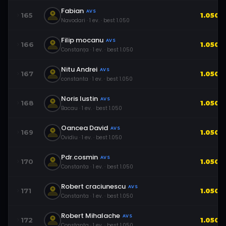
Fabian
AVS
165
1.050
Navodari
·
1
ev.
· best
1.050
Filip mocanu
AVS
166
1.050
Constanța
·
1
ev.
· best
1.050
Nitu Andrei
AVS
167
1.050
constanta
·
1
ev.
· best
1.050
Noris Iustin
AVS
168
1.050
Bacau
·
1
ev.
· best
1.050
Oancea David
AVS
169
1.050
Ovidiu
·
1
ev.
· best
1.050
Pdr.cosmin
AVS
170
1.050
Constanta
·
1
ev.
· best
1.050
Robert craciunescu
AVS
171
1.050
Constanta
·
1
ev.
· best
1.050
Robert Mihalache
AVS
172
1.050
Constanta
·
1
ev.
· best
1.050