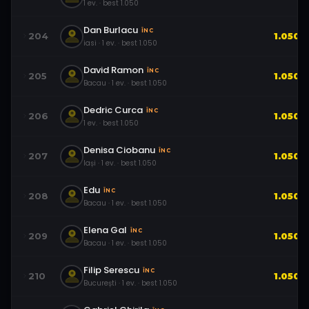
1
ev.
· best
1.050
Dan Burlacu
ÎNC
204
1.050
iasi
·
1
ev.
· best
1.050
David Ramon
ÎNC
205
1.050
Bacau
·
1
ev.
· best
1.050
Dedric Curca
ÎNC
206
1.050
1
ev.
· best
1.050
Denisa Ciobanu
ÎNC
207
1.050
Iași
·
1
ev.
· best
1.050
Edu
ÎNC
208
1.050
Bacau
·
1
ev.
· best
1.050
Elena Gal
ÎNC
209
1.050
Bacau
·
1
ev.
· best
1.050
Filip Serescu
ÎNC
210
1.050
București
·
1
ev.
· best
1.050