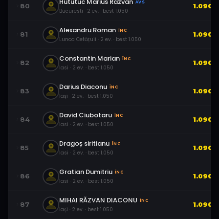
Hututuc Marius Razvan
AVS
80
1.090
Bucuresti
·
2
ev.
· best
1.050
Alexandru Roman
ÎNC
81
1.090
Lunca Cetățuii
·
2
ev.
· best
1.050
Constantin Marian
ÎNC
82
1.090
Iasi
·
2
ev.
· best
1.050
Darius Diaconu
ÎNC
83
1.090
Iași
·
2
ev.
· best
1.050
David Ciubotaru
ÎNC
84
1.090
Iasi
·
2
ev.
· best
1.050
Dragoș siritianu
ÎNC
85
1.090
Iasi
·
2
ev.
· best
1.050
Gratian Dumitriu
ÎNC
86
1.090
Iasi
·
2
ev.
· best
1.050
MIHAI RĂZVAN DIACONU
ÎNC
87
1.090
Iași
·
2
ev.
· best
1.050