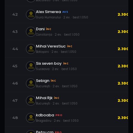
Bucuresti
·
3
ev.
· best
1.050
Alex Simerea
AVS
42
2.100
Gura Humorului
·
2
ev.
· best
1.050
Dani
ÎNC
43
2.100
Constanța
·
2
ev.
· best
1.050
Mihai Verestiuc
ÎNC
44
2.100
Botoșani
·
2
ev.
· best
1.050
Six seven boy
ÎNC
45
2.100
Suceava
·
2
ev.
· best
1.050
Sebign
ÎNC
46
2.100
București
·
2
ev.
· best
1.050
Mihai Rjk
ÎNC
47
2.100
București
·
2
ev.
· best
1.050
kdboaba
PRO
48
2.100
Bragadiru
·
2
ev.
· best
1.050
Petru.crn
PRO