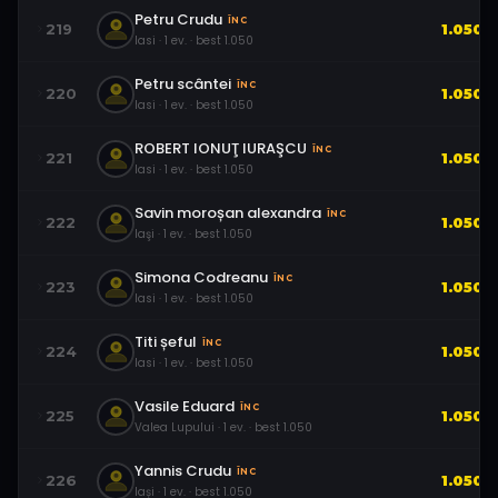
Petru Crudu
ÎNC
219
1.050
Iasi
·
1
ev.
· best
1.050
Petru scântei
ÎNC
220
1.050
Iasi
·
1
ev.
· best
1.050
ROBERT IONUŢ IURAŞCU
ÎNC
221
1.050
Iasi
·
1
ev.
· best
1.050
Savin moroșan alexandra
ÎNC
222
1.050
Iaşi
·
1
ev.
· best
1.050
Simona Codreanu
ÎNC
223
1.050
Iasi
·
1
ev.
· best
1.050
Titi șeful
ÎNC
224
1.050
Iasi
·
1
ev.
· best
1.050
Vasile Eduard
ÎNC
225
1.050
Valea Lupului
·
1
ev.
· best
1.050
Yannis Crudu
ÎNC
226
1.050
Iași
·
1
ev.
· best
1.050