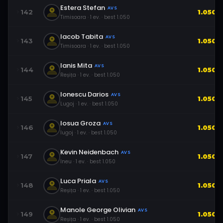
Estera Stefan
AVS
142
1.050
Timisoara
·
1
ev.
· best
1.050
Iacob Tabita
AVS
143
1.050
Timisoara
·
1
ev.
· best
1.050
Ianis Mita
AVS
144
1.050
Reșița
·
1
ev.
· best
1.050
Ionescu Darios
AVS
145
1.050
Lugoj
·
1
ev.
· best
1.050
Iosua Groza
AVS
146
1.050
lugoj
·
1
ev.
· best
1.050
Kevin Neidenbach
AVS
147
1.050
Ineu
·
1
ev.
· best
1.050
Luca Priala
AVS
148
1.050
Reșița
·
1
ev.
· best
1.050
Manole George Olivian
AVS
149
1.050
Reșița
·
1
ev.
· best
1.050