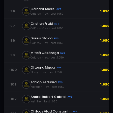
Câinaru Andrei
AVS
96
1.050
Călărași
·
1
ev.
· best
1.050
Cristian Frizbi
AVS
97
1.050
Călărași
·
1
ev.
· best
1.050
Darius Stoica
AVS
98
1.050
Călărași
·
1
ev.
· best
1.050
Mitică Căzănești
AVS
99
1.050
Calarasi
·
1
ev.
· best
1.050
Olteanu Mugur
AVS
100
1.050
Ploiești
·
1
ev.
· best
1.050
schiopu eduard
AVS
101
1.050
navodari
·
1
ev.
· best
1.050
Andrei Robert Gabriel
AVS
102
1.050
Iași
·
1
ev.
· best
1.050
Chilcos Vlad Constantin
AVS