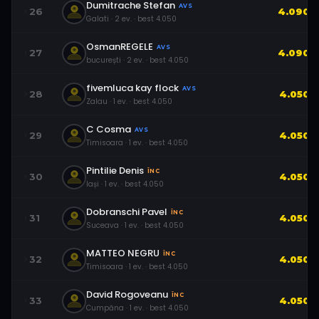
Dumitrache Stefan
AVS
26
4.090
Galati
·
2
ev.
· best
4.050
OsmanREGELE
AVS
27
4.090
bucurești
·
2
ev.
· best
4.050
fivemluca kay flock
AVS
28
4.050
Zalau
·
1
ev.
· best
4.050
C Cosma
AVS
29
4.050
Timisoara
·
1
ev.
· best
4.050
Pintilie Denis
ÎNC
30
4.050
Iași
·
1
ev.
· best
4.050
Dobranschi Pavel
ÎNC
31
4.050
Suceava
·
1
ev.
· best
4.050
MATTEO NEGRU
ÎNC
32
4.050
Timisoara
·
1
ev.
· best
4.050
David Rogoveanu
ÎNC
33
4.050
Cumpăna
·
1
ev.
· best
4.050