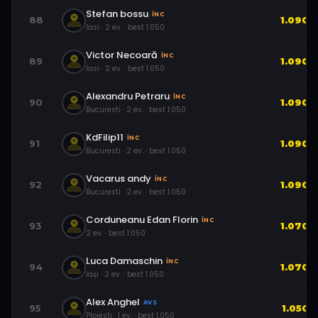
Stefan bossu
ÎNC
88
1.090
Iasi
·
2
ev.
· best
1.050
Victor Necoară
ÎNC
89
1.090
Iasi
·
2
ev.
· best
1.050
Alexandru Petraru
ÎNC
90
1.090
Bucuresti
·
2
ev.
· best
1.050
KdFilip11
ÎNC
91
1.090
Bucuresti
·
2
ev.
· best
1.050
Vacarus andy
ÎNC
92
1.090
Bucuresti
·
2
ev.
· best
1.050
Corduneanu Edan Florin
ÎNC
93
1.070
2
ev.
· best
1.050
Luca Damaschin
ÎNC
94
1.070
Iași
·
2
ev.
· best
1.050
Alex Anghel
AVS
95
1.050
Ploiesti
·
1
ev.
· best
1.050