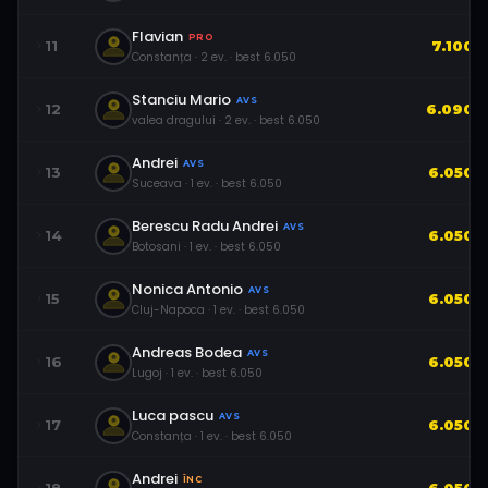
Flavian
PRO
11
7.100
Constanța
·
2
ev.
· best
6.050
Stanciu Mario
AVS
12
6.090
valea dragului
·
2
ev.
· best
6.050
Andrei
AVS
13
6.050
Suceava
·
1
ev.
· best
6.050
Berescu Radu Andrei
AVS
14
6.050
Botosani
·
1
ev.
· best
6.050
Nonica Antonio
AVS
15
6.050
Cluj-Napoca
·
1
ev.
· best
6.050
Andreas Bodea
AVS
16
6.050
Lugoj
·
1
ev.
· best
6.050
Luca pascu
AVS
17
6.050
Constanța
·
1
ev.
· best
6.050
Andrei
ÎNC