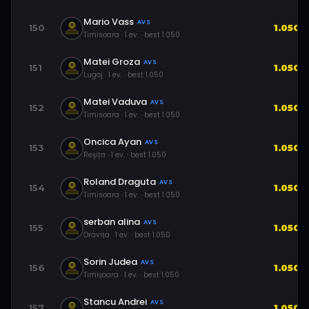
Mario Vass
AVS
150
1.050
Timisoara
·
1
ev.
· best
1.050
Matei Groza
AVS
151
1.050
Lugoj
·
1
ev.
· best
1.050
Matei Vaduva
AVS
152
1.050
Timisoara
·
1
ev.
· best
1.050
Oncica Ayan
AVS
153
1.050
Reşița
·
1
ev.
· best
1.050
Roland Draguta
AVS
154
1.050
Timisoara
·
1
ev.
· best
1.050
serban alina
AVS
155
1.050
Oravița
·
1
ev.
· best
1.050
Sorin Judea
AVS
156
1.050
Timișoara
·
1
ev.
· best
1.050
Stancu Andrei
AVS
157
1.050