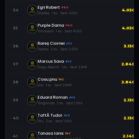
Egri Robert
PRO
34
4.050
Oradea
·
1
ev.
· best
4.050
Purple Dama
PRO
35
4.050
Timisoara
·
1
ev.
· best
4.050
Rareș Ciornei
AVS
36
3.150
Toplița
·
3
ev.
· best
2.050
Marcus Sava
AVS
37
2.840
Targu Neamt
·
1
ev.
· best
2.840
Cosu.pnu
ÎNC
38
2.840
Iasi
·
1
ev.
· best
2.840
Eduard Roman
AVS
39
2.150
Targoviste
·
3
ev.
· best
1.050
TaftĂ Tudor
AVS
40
2.150
Titu
·
3
ev.
· best
1.050
Tanasa Ianis
ÎNC
41
2.140