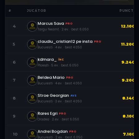
#
JUCĂTOR
PUNCTE
Marcus Sava
PRO
4
12.100
Targu Neamt
·
2
ev.
· best
6.050
claudiu_cristian12 pe insta
PRO
5
11.200
Bucuresti
·
4
ev.
· best
4.050
kdmara_
ÎNC
6
9.240
Ploiești
·
5
ev.
· best
6.050
Beldea Mario
PRO
7
9.200
Bucuresti
·
4
ev.
· best
4.050
Stroe Georgian
AVS
8
8.140
Bucuresti
·
3
ev.
· best
4.050
Rares Egri
PRO
9
8.100
Oradea
·
2
ev.
· best
6.050
Andrei Bogdan
PRO
10
7.100
Bucuresti
·
2
ev.
· best
6.050