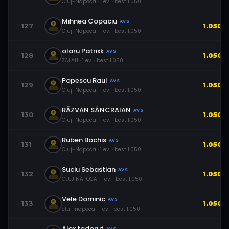
Cluj-Napoca
·
1
ev.
· best
1.050
Mihnea Copaciu
AVS
127
1.050
Cluj-Napoca
·
1
ev.
· best
1.050
olaru Patrixk
AVS
128
1.050
ZALAU
·
1
ev.
· best
1.050
Popescu Raul
AVS
129
1.050
Cluj-Napoca
·
1
ev.
· best
1.050
RĂZVAN SÂNCRAIAN
AVS
130
1.050
Cluj-Napoca
·
1
ev.
· best
1.050
Ruben Bochis
AVS
131
1.050
Cluj-Napoca
·
1
ev.
· best
1.050
Suciu Sebastian
AVS
132
1.050
CLUJ NAPOCA
·
1
ev.
· best
1.050
Vele Dominic
AVS
133
1.050
cluj-napoca
·
1
ev.
· best
1.050
Alex todorut