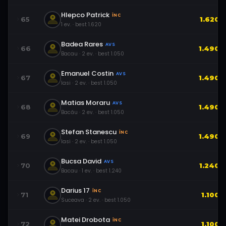
Hlepco Patrick
ÎNC
65
1.620
1
ev.
· best
1.620
Badea Rares
AVS
66
1.490
Bacau
·
2
ev.
· best
1.050
Emanuel Costin
AVS
67
1.490
Iasi
·
2
ev.
· best
1.050
Matias Moraru
AVS
68
1.490
Bacău
·
2
ev.
· best
1.050
Stefan Stanescu
ÎNC
69
1.490
Iasi
·
2
ev.
· best
1.050
Bucsa David
AVS
70
1.240
Bacau
·
1
ev.
· best
1.240
Darius 17
ÎNC
71
1.100
Suceava
·
2
ev.
· best
1.050
Matei Drobota
ÎNC
72
1.100