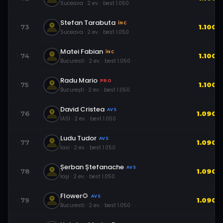
Suceava
·
2
ev.
· best
1.050
Stefan Tarabuta
ÎNC
73
1.100
Suceava
·
2
ev.
· best
1.050
Matei Fabian
ÎNC
74
1.100
Bucuresti
·
2
ev.
· best
1.050
Radu Mario
PRO
75
1.100
București
·
2
ev.
· best
1.050
David Cristea
AVS
76
1.090
IASI
·
2
ev.
· best
1.050
Ludu Tudor
AVS
77
1.090
Iasi
·
2
ev.
· best
1.050
Șerban Ștefanache
AVS
78
1.090
Iaşi
·
2
ev.
· best
1.050
Flower🌻
AVS
79
1.090
Bucuresti
·
2
ev.
· best
1.050