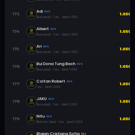
Adi
AVS
173
1.050
Bucuresti
·
1
ev.
· best
1.050
Albert
AVS
174
1.050
Bucuresti
·
1
ev.
· best
1.050
Ari
AVS
175
1.050
Bucuresti
·
1
ev.
· best
1.050
Bui Dona Tung Bach
AVS
176
1.050
București
·
1
ev.
· best
1.050
Coltan Robert
AVS
177
1.050
1
ev.
· best
1.050
JAKU
AVS
178
1.050
București
·
1
ev.
· best
1.050
Nitu
AVS
179
1.050
Bolintin Deal
·
1
ev.
· best
1.050
Blajan Cristiana Sofia
ÎNC