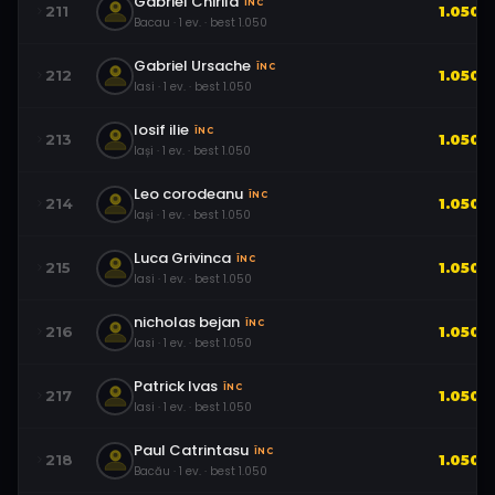
Gabriel Chirila
ÎNC
211
1.050
Bacau
·
1
ev.
· best
1.050
Gabriel Ursache
ÎNC
212
1.050
Iasi
·
1
ev.
· best
1.050
Iosif ilie
ÎNC
213
1.050
Iași
·
1
ev.
· best
1.050
Leo corodeanu
ÎNC
214
1.050
Iași
·
1
ev.
· best
1.050
Luca Grivinca
ÎNC
215
1.050
Iasi
·
1
ev.
· best
1.050
nicholas bejan
ÎNC
216
1.050
Iasi
·
1
ev.
· best
1.050
Patrick Ivas
ÎNC
217
1.050
Iasi
·
1
ev.
· best
1.050
Paul Catrintasu
ÎNC
218
1.050
Bacău
·
1
ev.
· best
1.050