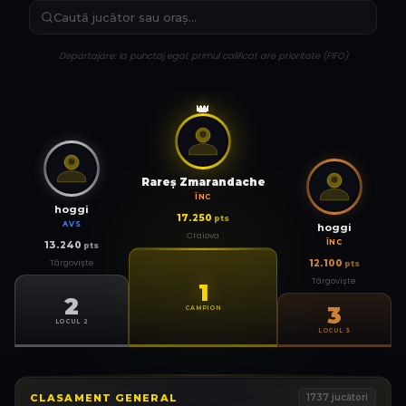
Departajare: la punctaj egal, primul calificat are prioritate (FIFO)
👑
Rareş Zmarandache
ÎNC
hoggi
17.250
pts
AVS
hoggi
Craiova
ÎNC
13.240
pts
Târgoviște
12.100
pts
Târgoviște
1
2
3
CAMPION
LOCUL 2
LOCUL 3
CLASAMENT GENERAL
1737
jucători