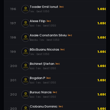
Toader Emil Ionut
ÎNC
196
1.050
1
ev.
· best
1.050
Alexe Filip
ÎNC
197
1.050
Iasi
·
1
ev.
· best
1.050
Asaie Constantin Silviu
ÎNC
198
1.050
Bacău
·
1
ev.
· best
1.050
Băcăuanu Nicolas
ÎNC
199
1.050
1
ev.
· best
1.050
Bichinet Ștefan
ÎNC
200
1.050
Iasi
·
1
ev.
· best
1.050
Bogdan P
ÎNC
201
1.050
Iasi
·
1
ev.
· best
1.050
Bursuc Narcis
ÎNC
202
1.050
Iasi
·
1
ev.
· best
1.050
Ciobanu Dominic
ÎNC
203
1.050