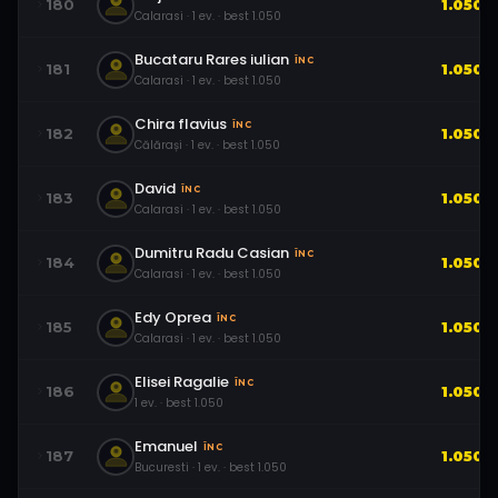
180
1.050
Calarasi
·
1
ev.
· best
1.050
Bucataru Rares iulian
ÎNC
181
1.050
Calarasi
·
1
ev.
· best
1.050
Chira flavius
ÎNC
182
1.050
Călărași
·
1
ev.
· best
1.050
David
ÎNC
183
1.050
Calarasi
·
1
ev.
· best
1.050
Dumitru Radu Casian
ÎNC
184
1.050
Calarasi
·
1
ev.
· best
1.050
Edy Oprea
ÎNC
185
1.050
Calarasi
·
1
ev.
· best
1.050
Elisei Ragalie
ÎNC
186
1.050
1
ev.
· best
1.050
Emanuel
ÎNC
187
1.050
Bucuresti
·
1
ev.
· best
1.050