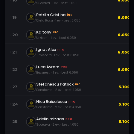
18
6.050
Suceava
·
1
ev.
· best
6.050
Petrila Cristina
ÎNC
19
6.050
Oțelu Rosu
·
1
ev.
· best
6.050
Kd tony
ÎNC
20
6.050
Urziceni
·
1
ev.
· best
6.050
Ignat Alex
PRO
21
6.050
Timisoara
·
1
ev.
· best
6.050
Luca Avram
PRO
22
6.050
București
·
1
ev.
· best
6.050
Stefanescu Patrick
ÎNC
23
5.100
Constanta
·
2
ev.
· best
4.050
Nicu Baiculescu
PRO
24
5.100
Constanța
·
2
ev.
· best
4.050
Adelin mizaan
PRO
25
5.100
Suceava
·
2
ev.
· best
4.050