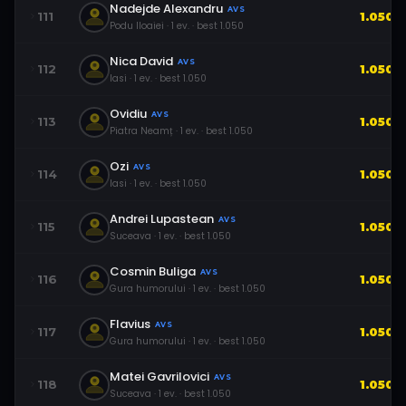
Nadejde Alexandru
AVS
111
1.050
Podu Iloaiei
·
1
ev.
· best
1.050
Nica David
AVS
112
1.050
Iasi
·
1
ev.
· best
1.050
Ovidiu
AVS
113
1.050
Piatra Neamț
·
1
ev.
· best
1.050
Ozi
AVS
114
1.050
Iasi
·
1
ev.
· best
1.050
Andrei Lupastean
AVS
115
1.050
Suceava
·
1
ev.
· best
1.050
Cosmin Buliga
AVS
116
1.050
Gura humorului
·
1
ev.
· best
1.050
Flavius
AVS
117
1.050
Gura humorului
·
1
ev.
· best
1.050
Matei Gavrilovici
AVS
118
1.050
Suceava
·
1
ev.
· best
1.050