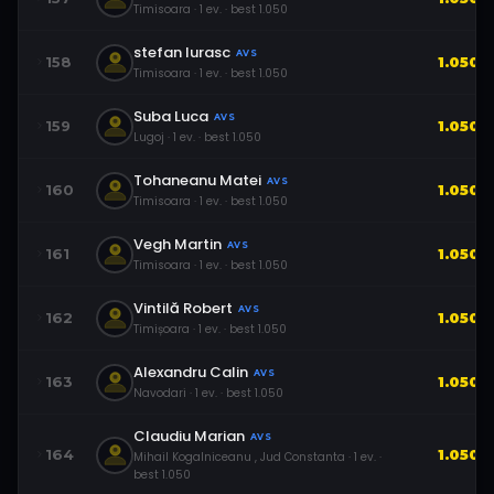
Timisoara
·
1
ev.
· best
1.050
stefan Iurasc
AVS
158
1.050
Timisoara
·
1
ev.
· best
1.050
Suba Luca
AVS
159
1.050
Lugoj
·
1
ev.
· best
1.050
Tohaneanu Matei
AVS
160
1.050
Timisoara
·
1
ev.
· best
1.050
Vegh Martin
AVS
161
1.050
Timisoara
·
1
ev.
· best
1.050
Vintilă Robert
AVS
162
1.050
Timișoara
·
1
ev.
· best
1.050
Alexandru Calin
AVS
163
1.050
Navodari
·
1
ev.
· best
1.050
Claudiu Marian
AVS
164
1.050
Mihail Kogalniceanu , Jud Constanta
·
1
ev.
·
best
1.050