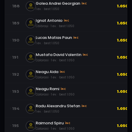
Golea Andrei Georgian
ÎNC
188
1.050
1
ev.
· best
1.050
Ignat Antonio
ÎNC
189
1.050
Călărași
·
1
ev.
· best
1.050
Lucas Matias Paun
ÎNC
190
1.050
1
ev.
· best
1.050
Mustafa David Valentin
ÎNC
191
1.050
Calarasi
·
1
ev.
· best
1.050
Neagu Aida
ÎNC
192
1.050
Calarasi
·
1
ev.
· best
1.050
Neagu Rami
ÎNC
193
1.050
Calarasi
·
1
ev.
· best
1.050
Radu Alexandru Stefan
ÎNC
194
1.050
1
ev.
· best
1.050
Raimond Spiru
ÎNC
195
1.050
Calarasi
·
1
ev.
· best
1.050