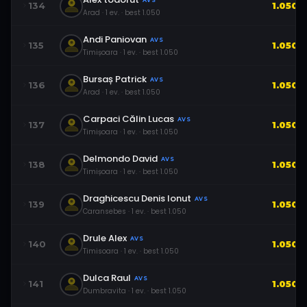
AVS
134
1.050
Arad
·
1
ev.
· best
1.050
Andi Paniovan
AVS
135
1.050
Timișoara
·
1
ev.
· best
1.050
Bursaș Patrick
AVS
136
1.050
Arad
·
1
ev.
· best
1.050
Carpaci Călin Lucas
AVS
137
1.050
Timișoara
·
1
ev.
· best
1.050
Delmondo David
AVS
138
1.050
Timișoara
·
1
ev.
· best
1.050
Draghicescu Denis Ionut
AVS
139
1.050
Caransebes
·
1
ev.
· best
1.050
Drule Alex
AVS
140
1.050
Timisoara
·
1
ev.
· best
1.050
Dulca Raul
AVS
141
1.050
Dumbravita
·
1
ev.
· best
1.050