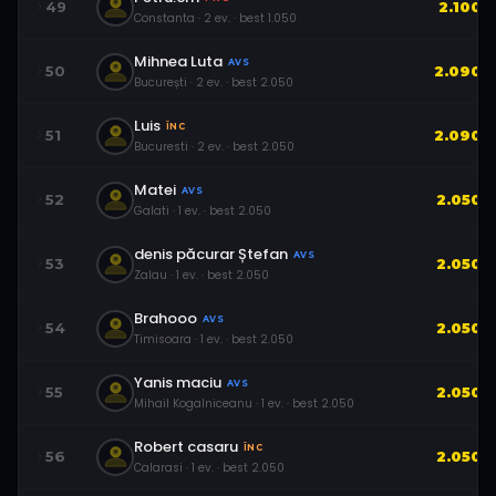
49
2.100
Constanta
·
2
ev.
· best
1.050
Mihnea Luta
AVS
50
2.090
București
·
2
ev.
· best
2.050
Luis
ÎNC
51
2.090
Bucuresti
·
2
ev.
· best
2.050
Matei
AVS
52
2.050
Galati
·
1
ev.
· best
2.050
denis păcurar Ștefan
AVS
53
2.050
Zalau
·
1
ev.
· best
2.050
Brahooo
AVS
54
2.050
Timisoara
·
1
ev.
· best
2.050
Yanis maciu
AVS
55
2.050
Mihail Kogalniceanu
·
1
ev.
· best
2.050
Robert casaru
ÎNC
56
2.050
Calarasi
·
1
ev.
· best
2.050