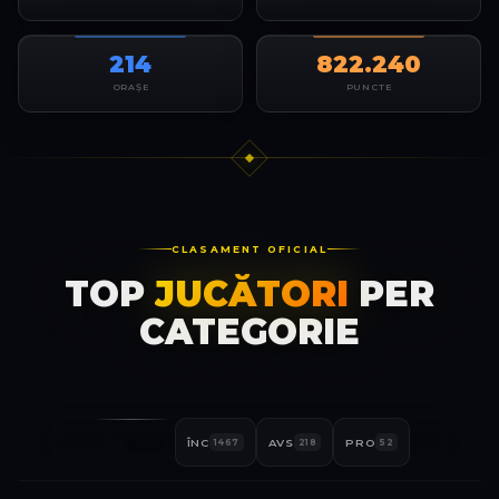
214
822.240
ORAȘE
PUNCTE
CLASAMENT OFICIAL
TOP
JUCĂTORI
PER
CATEGORIE
ALL
ÎNC
AVS
PRO
1737
1467
218
52