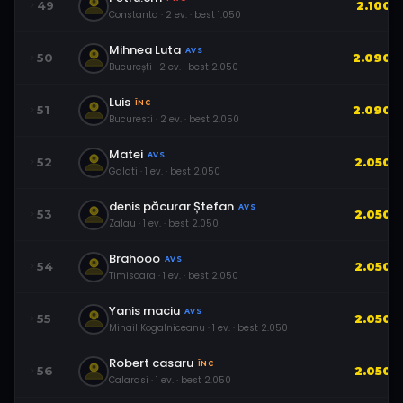
49
2.100
Constanta
·
2
ev.
· best
1.050
Mihnea Luta
AVS
50
2.090
București
·
2
ev.
· best
2.050
Luis
ÎNC
51
2.090
Bucuresti
·
2
ev.
· best
2.050
Matei
AVS
52
2.050
Galati
·
1
ev.
· best
2.050
denis păcurar Ștefan
AVS
53
2.050
Zalau
·
1
ev.
· best
2.050
Brahooo
AVS
54
2.050
Timisoara
·
1
ev.
· best
2.050
Yanis maciu
AVS
55
2.050
Mihail Kogalniceanu
·
1
ev.
· best
2.050
Robert casaru
ÎNC
56
2.050
Calarasi
·
1
ev.
· best
2.050