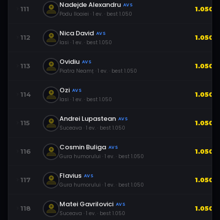
Nadejde Alexandru
AVS
111
1.050
Podu Iloaiei
·
1
ev.
· best
1.050
Nica David
AVS
112
1.050
Iasi
·
1
ev.
· best
1.050
Ovidiu
AVS
113
1.050
Piatra Neamț
·
1
ev.
· best
1.050
Ozi
AVS
114
1.050
Iasi
·
1
ev.
· best
1.050
Andrei Lupastean
AVS
115
1.050
Suceava
·
1
ev.
· best
1.050
Cosmin Buliga
AVS
116
1.050
Gura humorului
·
1
ev.
· best
1.050
Flavius
AVS
117
1.050
Gura humorului
·
1
ev.
· best
1.050
Matei Gavrilovici
AVS
118
1.050
Suceava
·
1
ev.
· best
1.050