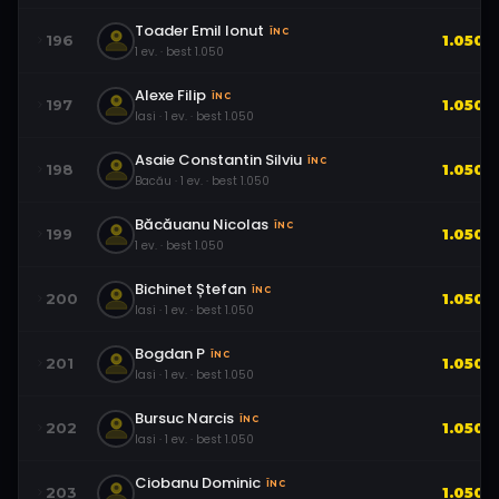
Toader Emil Ionut
ÎNC
196
1.050
1
ev.
· best
1.050
Alexe Filip
ÎNC
197
1.050
Iasi
·
1
ev.
· best
1.050
Asaie Constantin Silviu
ÎNC
198
1.050
Bacău
·
1
ev.
· best
1.050
Băcăuanu Nicolas
ÎNC
199
1.050
1
ev.
· best
1.050
Bichinet Ștefan
ÎNC
200
1.050
Iasi
·
1
ev.
· best
1.050
Bogdan P
ÎNC
201
1.050
Iasi
·
1
ev.
· best
1.050
Bursuc Narcis
ÎNC
202
1.050
Iasi
·
1
ev.
· best
1.050
Ciobanu Dominic
ÎNC
203
1.050