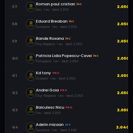
Roman paul cristian
ÎNC
57
2.050
Iasi
·
1
ev.
· best
2.050
Eduard Breaban
ÎNC
58
2.050
Suceava
·
1
ev.
· best
2.050
Bande Roxana
ÎNC
59
2.050
Cluj Napoca
·
1
ev.
· best
2.050
Patricia Lidia Popescu-Cevei
ÎNC
60
2.050
Timișoara
·
1
ev.
· best
2.050
Kd tony
PRO
61
2.050
Urziceni
·
1
ev.
· best
2.050
Andrei Goia
PRO
62
2.050
Cluj-Napoca
·
1
ev.
· best
2.050
Baiculesc Nicu
PRO
63
2.050
1
ev.
· best
2.050
Adelin mizaan
AVS
64
2.040
Suceava
·
1
ev.
· best
2.040