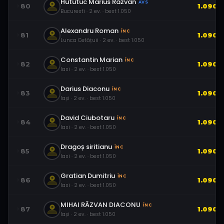
Hututuc Marius Razvan
AVS
80
1.090
Bucuresti
·
2
ev.
· best
1.050
Alexandru Roman
ÎNC
81
1.090
Lunca Cetățuii
·
2
ev.
· best
1.050
Constantin Marian
ÎNC
82
1.090
Iasi
·
2
ev.
· best
1.050
Darius Diaconu
ÎNC
83
1.090
Iași
·
2
ev.
· best
1.050
David Ciubotaru
ÎNC
84
1.090
Iasi
·
2
ev.
· best
1.050
Dragoș siritianu
ÎNC
85
1.090
Iasi
·
2
ev.
· best
1.050
Gratian Dumitriu
ÎNC
86
1.090
Iasi
·
2
ev.
· best
1.050
MIHAI RĂZVAN DIACONU
ÎNC
87
1.090
Iași
·
2
ev.
· best
1.050