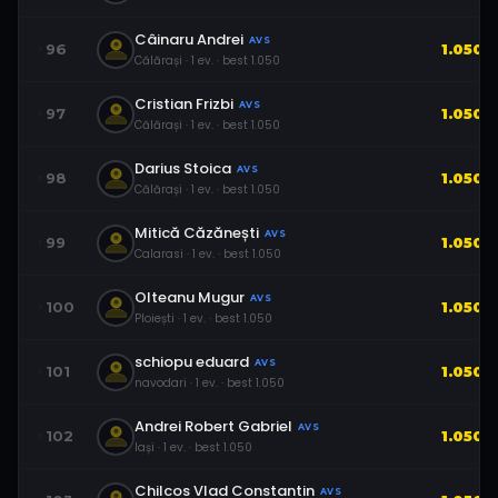
Câinaru Andrei
AVS
96
1.050
Călărași
·
1
ev.
· best
1.050
Cristian Frizbi
AVS
97
1.050
Călărași
·
1
ev.
· best
1.050
Darius Stoica
AVS
98
1.050
Călărași
·
1
ev.
· best
1.050
Mitică Căzănești
AVS
99
1.050
Calarasi
·
1
ev.
· best
1.050
Olteanu Mugur
AVS
100
1.050
Ploiești
·
1
ev.
· best
1.050
schiopu eduard
AVS
101
1.050
navodari
·
1
ev.
· best
1.050
Andrei Robert Gabriel
AVS
102
1.050
Iași
·
1
ev.
· best
1.050
Chilcos Vlad Constantin
AVS