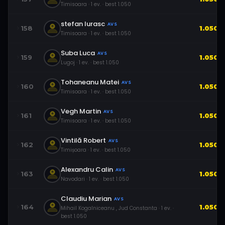
Timisoara
·
1
ev.
· best
1.050
stefan Iurasc
AVS
158
1.050
Timisoara
·
1
ev.
· best
1.050
Suba Luca
AVS
159
1.050
Lugoj
·
1
ev.
· best
1.050
Tohaneanu Matei
AVS
160
1.050
Timisoara
·
1
ev.
· best
1.050
Vegh Martin
AVS
161
1.050
Timisoara
·
1
ev.
· best
1.050
Vintilă Robert
AVS
162
1.050
Timișoara
·
1
ev.
· best
1.050
Alexandru Calin
AVS
163
1.050
Navodari
·
1
ev.
· best
1.050
Claudiu Marian
AVS
164
1.050
Mihail Kogalniceanu , Jud Constanta
·
1
ev.
·
best
1.050