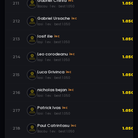
Gabriel Chirila
ÎNC
211
1.050
Bacau
·
1
ev.
· best
1.050
Gabriel Ursache
ÎNC
212
1.050
Iasi
·
1
ev.
· best
1.050
Iosif ilie
ÎNC
213
1.050
Iași
·
1
ev.
· best
1.050
Leo corodeanu
ÎNC
214
1.050
Iași
·
1
ev.
· best
1.050
Luca Grivinca
ÎNC
215
1.050
Iasi
·
1
ev.
· best
1.050
nicholas bejan
ÎNC
216
1.050
Iasi
·
1
ev.
· best
1.050
Patrick Ivas
ÎNC
217
1.050
Iasi
·
1
ev.
· best
1.050
Paul Catrintasu
ÎNC
218
1.050
Bacău
·
1
ev.
· best
1.050