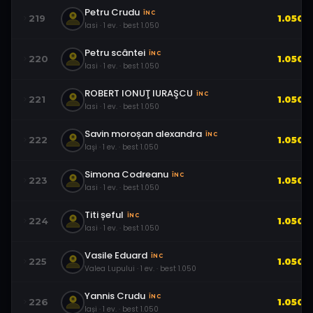
Petru Crudu
ÎNC
219
1.050
Iasi
·
1
ev.
· best
1.050
Petru scântei
ÎNC
220
1.050
Iasi
·
1
ev.
· best
1.050
ROBERT IONUŢ IURAŞCU
ÎNC
221
1.050
Iasi
·
1
ev.
· best
1.050
Savin moroșan alexandra
ÎNC
222
1.050
Iaşi
·
1
ev.
· best
1.050
Simona Codreanu
ÎNC
223
1.050
Iasi
·
1
ev.
· best
1.050
Titi șeful
ÎNC
224
1.050
Iasi
·
1
ev.
· best
1.050
Vasile Eduard
ÎNC
225
1.050
Valea Lupului
·
1
ev.
· best
1.050
Yannis Crudu
ÎNC
226
1.050
Iași
·
1
ev.
· best
1.050