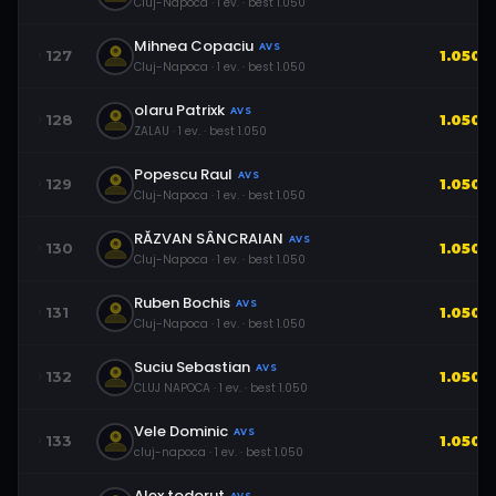
Cluj-Napoca
·
1
ev.
· best
1.050
Mihnea Copaciu
AVS
127
1.050
Cluj-Napoca
·
1
ev.
· best
1.050
olaru Patrixk
AVS
128
1.050
ZALAU
·
1
ev.
· best
1.050
Popescu Raul
AVS
129
1.050
Cluj-Napoca
·
1
ev.
· best
1.050
RĂZVAN SÂNCRAIAN
AVS
130
1.050
Cluj-Napoca
·
1
ev.
· best
1.050
Ruben Bochis
AVS
131
1.050
Cluj-Napoca
·
1
ev.
· best
1.050
Suciu Sebastian
AVS
132
1.050
CLUJ NAPOCA
·
1
ev.
· best
1.050
Vele Dominic
AVS
133
1.050
cluj-napoca
·
1
ev.
· best
1.050
Alex todorut