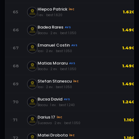
Hlepco Patrick
ÎNC
65
1.620
1
ev.
· best
1.620
Badea Rares
AVS
66
1.490
Bacau
·
2
ev.
· best
1.050
Emanuel Costin
AVS
67
1.490
Iasi
·
2
ev.
· best
1.050
Matias Moraru
AVS
68
1.490
Bacău
·
2
ev.
· best
1.050
Stefan Stanescu
ÎNC
69
1.490
Iasi
·
2
ev.
· best
1.050
Bucsa David
AVS
70
1.240
Bacau
·
1
ev.
· best
1.240
Darius 17
ÎNC
71
1.100
Suceava
·
2
ev.
· best
1.050
Matei Drobota
ÎNC
72
1.100