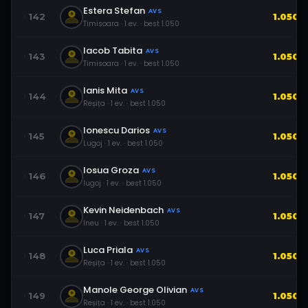
Estera Stefan
AVS
142
1.050
Timisoara
·
1
ev.
· best
1.050
Iacob Tabita
AVS
143
1.050
Timisoara
·
1
ev.
· best
1.050
Ianis Mita
AVS
144
1.050
Reșița
·
1
ev.
· best
1.050
Ionescu Darios
AVS
145
1.050
Lugoj
·
1
ev.
· best
1.050
Iosua Groza
AVS
146
1.050
lugoj
·
1
ev.
· best
1.050
Kevin Neidenbach
AVS
147
1.050
Ineu
·
1
ev.
· best
1.050
Luca Priala
AVS
148
1.050
Reșița
·
1
ev.
· best
1.050
Manole George Olivian
AVS
149
1.050
Reșița
·
1
ev.
· best
1.050