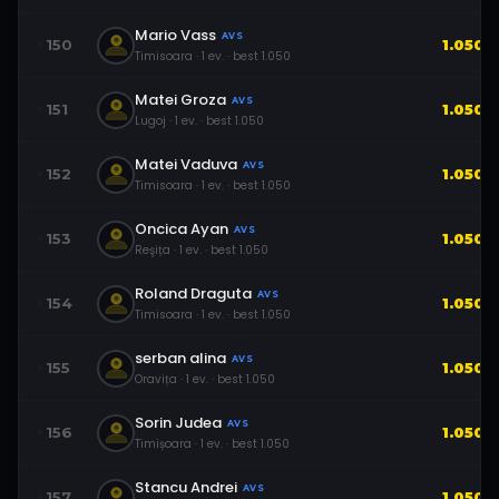
Mario Vass
AVS
150
1.050
Timisoara
·
1
ev.
· best
1.050
Matei Groza
AVS
151
1.050
Lugoj
·
1
ev.
· best
1.050
Matei Vaduva
AVS
152
1.050
Timisoara
·
1
ev.
· best
1.050
Oncica Ayan
AVS
153
1.050
Reşița
·
1
ev.
· best
1.050
Roland Draguta
AVS
154
1.050
Timisoara
·
1
ev.
· best
1.050
serban alina
AVS
155
1.050
Oravița
·
1
ev.
· best
1.050
Sorin Judea
AVS
156
1.050
Timișoara
·
1
ev.
· best
1.050
Stancu Andrei
AVS
157
1.050