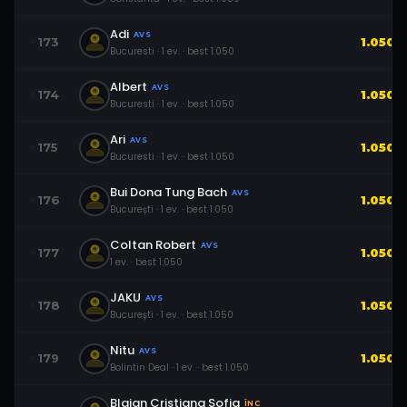
Adi
AVS
173
1.050
Bucuresti
·
1
ev.
· best
1.050
Albert
AVS
174
1.050
Bucuresti
·
1
ev.
· best
1.050
Ari
AVS
175
1.050
Bucuresti
·
1
ev.
· best
1.050
Bui Dona Tung Bach
AVS
176
1.050
București
·
1
ev.
· best
1.050
Coltan Robert
AVS
177
1.050
1
ev.
· best
1.050
JAKU
AVS
178
1.050
București
·
1
ev.
· best
1.050
Nitu
AVS
179
1.050
Bolintin Deal
·
1
ev.
· best
1.050
Blajan Cristiana Sofia
ÎNC