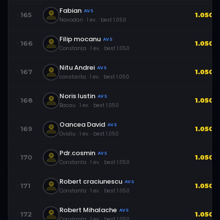
Fabian
AVS
165
1.050
Navodari
·
1
ev.
· best
1.050
Filip mocanu
AVS
166
1.050
Constanța
·
1
ev.
· best
1.050
Nitu Andrei
AVS
167
1.050
constanta
·
1
ev.
· best
1.050
Noris Iustin
AVS
168
1.050
Bacau
·
1
ev.
· best
1.050
Oancea David
AVS
169
1.050
Ovidiu
·
1
ev.
· best
1.050
Pdr.cosmin
AVS
170
1.050
Constanta
·
1
ev.
· best
1.050
Robert craciunescu
AVS
171
1.050
Constanta
·
1
ev.
· best
1.050
Robert Mihalache
AVS
172
1.050
Constanta
·
1
ev.
· best
1.050