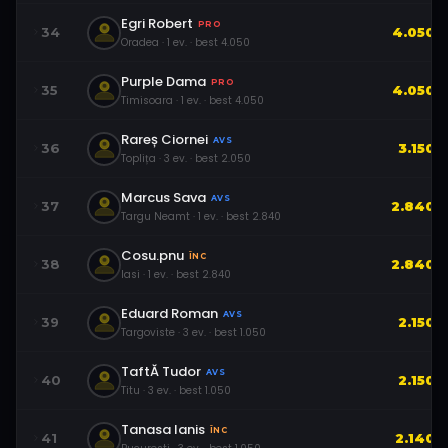
Egri Robert
PRO
34
4.050
Oradea
·
1
ev.
· best
4.050
Purple Dama
PRO
35
4.050
Timisoara
·
1
ev.
· best
4.050
Rareș Ciornei
AVS
36
3.150
Toplița
·
3
ev.
· best
2.050
Marcus Sava
AVS
37
2.840
Targu Neamt
·
1
ev.
· best
2.840
Cosu.pnu
ÎNC
38
2.840
Iasi
·
1
ev.
· best
2.840
Eduard Roman
AVS
39
2.150
Targoviste
·
3
ev.
· best
1.050
TaftĂ Tudor
AVS
40
2.150
Titu
·
3
ev.
· best
1.050
Tanasa Ianis
ÎNC
41
2.140