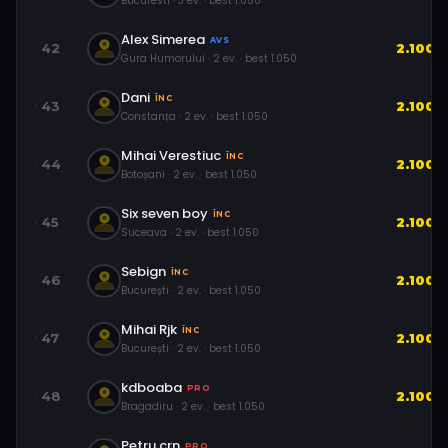
Bucuresti
·
3
ev.
· best
1.050
Alex Simerea
AVS
42
2.100
Gura Humorului
·
2
ev.
· best
1.050
Dani
ÎNC
43
2.100
Constanța
·
2
ev.
· best
1.050
Mihai Verestiuc
ÎNC
44
2.100
Botoșani
·
2
ev.
· best
1.050
Six seven boy
ÎNC
45
2.100
Suceava
·
2
ev.
· best
1.050
Sebign
ÎNC
46
2.100
București
·
2
ev.
· best
1.050
Mihai Rjk
ÎNC
47
2.100
București
·
2
ev.
· best
1.050
kdboaba
PRO
48
2.100
Bragadiru
·
2
ev.
· best
1.050
Petru.crn
PRO