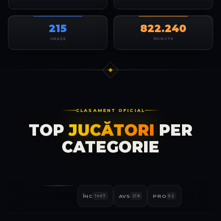
215
822.240
ORAȘE
PUNCTE
CLASAMENT OFICIAL
TOP
JUCĂTORI
PER
CATEGORIE
ALL
ÎNC
AVS
PRO
1737
1467
218
52