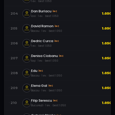
1
ev.
· best
1.050
Dan Burlacu
ÎNC
204
1.050
iasi
·
1
ev.
· best
1.050
David Ramon
ÎNC
205
1.050
Bacau
·
1
ev.
· best
1.050
Dedric Curca
ÎNC
206
1.050
1
ev.
· best
1.050
Denisa Ciobanu
ÎNC
207
1.050
Iași
·
1
ev.
· best
1.050
Edu
ÎNC
208
1.050
Bacau
·
1
ev.
· best
1.050
Elena Gal
ÎNC
209
1.050
Bacau
·
1
ev.
· best
1.050
Filip Serescu
ÎNC
210
1.050
București
·
1
ev.
· best
1.050