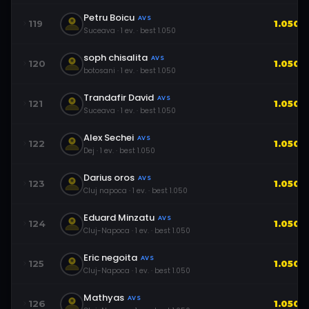
Petru Boicu
AVS
119
1.050
Suceava
·
1
ev.
· best
1.050
soph chisalita
AVS
120
1.050
botosani
·
1
ev.
· best
1.050
Trandafir David
AVS
121
1.050
Suceava
·
1
ev.
· best
1.050
Alex Sechei
AVS
122
1.050
Dej
·
1
ev.
· best
1.050
Darius oros
AVS
123
1.050
Cluj napoca
·
1
ev.
· best
1.050
Eduard Minzatu
AVS
124
1.050
Cluj-Napoca
·
1
ev.
· best
1.050
Eric negoita
AVS
125
1.050
Cluj-Napoca
·
1
ev.
· best
1.050
Mathyas
AVS
126
1.050