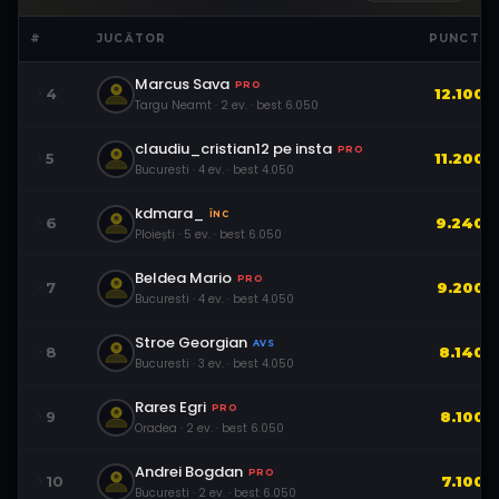
#
JUCĂTOR
PUNCTE
Marcus Sava
PRO
4
12.100
Targu Neamt
·
2
ev.
· best
6.050
claudiu_cristian12 pe insta
PRO
5
11.200
Bucuresti
·
4
ev.
· best
4.050
kdmara_
ÎNC
6
9.240
Ploiești
·
5
ev.
· best
6.050
Beldea Mario
PRO
7
9.200
Bucuresti
·
4
ev.
· best
4.050
Stroe Georgian
AVS
8
8.140
Bucuresti
·
3
ev.
· best
4.050
Rares Egri
PRO
9
8.100
Oradea
·
2
ev.
· best
6.050
Andrei Bogdan
PRO
10
7.100
Bucuresti
·
2
ev.
· best
6.050