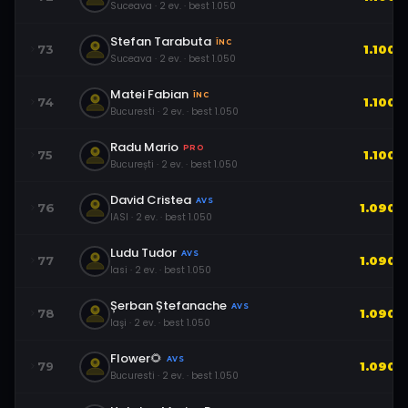
Suceava
·
2
ev.
· best
1.050
Stefan Tarabuta
ÎNC
73
1.100
Suceava
·
2
ev.
· best
1.050
Matei Fabian
ÎNC
74
1.100
Bucuresti
·
2
ev.
· best
1.050
Radu Mario
PRO
75
1.100
București
·
2
ev.
· best
1.050
David Cristea
AVS
76
1.090
IASI
·
2
ev.
· best
1.050
Ludu Tudor
AVS
77
1.090
Iasi
·
2
ev.
· best
1.050
Șerban Ștefanache
AVS
78
1.090
Iaşi
·
2
ev.
· best
1.050
Flower🌻
AVS
79
1.090
Bucuresti
·
2
ev.
· best
1.050