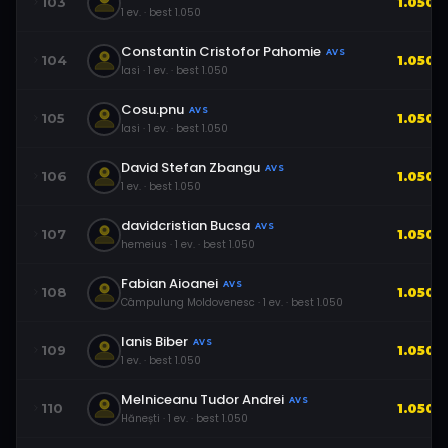
103
1.050
1
ev.
· best
1.050
Constantin Cristofor Pahomie
AVS
104
1.050
Iasi
·
1
ev.
· best
1.050
Cosu.pnu
AVS
105
1.050
Iasi
·
1
ev.
· best
1.050
David Stefan Zbangu
AVS
106
1.050
1
ev.
· best
1.050
davidcristian Bucsa
AVS
107
1.050
hemeius
·
1
ev.
· best
1.050
Fabian Aioanei
AVS
108
1.050
Câmpulung Moldovenesc
·
1
ev.
· best
1.050
Ianis Biber
AVS
109
1.050
1
ev.
· best
1.050
Melniceanu Tudor Andrei
AVS
110
1.050
Hănești
·
1
ev.
· best
1.050