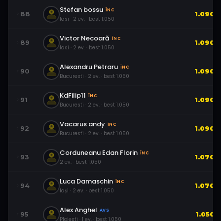
Stefan bossu
ÎNC
88
1.090
Iasi
·
2
ev.
· best
1.050
Victor Necoară
ÎNC
89
1.090
Iasi
·
2
ev.
· best
1.050
Alexandru Petraru
ÎNC
90
1.090
Bucuresti
·
2
ev.
· best
1.050
KdFilip11
ÎNC
91
1.090
Bucuresti
·
2
ev.
· best
1.050
Vacarus andy
ÎNC
92
1.090
Bucuresti
·
2
ev.
· best
1.050
Corduneanu Edan Florin
ÎNC
93
1.070
2
ev.
· best
1.050
Luca Damaschin
ÎNC
94
1.070
Iași
·
2
ev.
· best
1.050
Alex Anghel
AVS
95
1.050
Ploiesti
·
1
ev.
· best
1.050