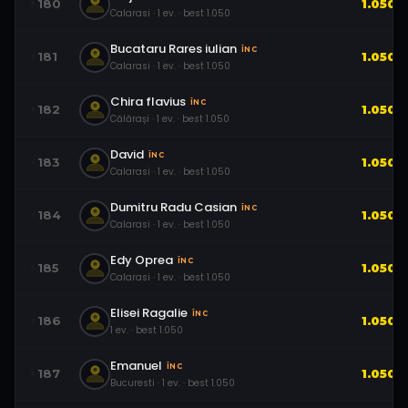
180
1.050
Calarasi
·
1
ev.
· best
1.050
Bucataru Rares iulian
ÎNC
181
1.050
Calarasi
·
1
ev.
· best
1.050
Chira flavius
ÎNC
182
1.050
Călărași
·
1
ev.
· best
1.050
David
ÎNC
183
1.050
Calarasi
·
1
ev.
· best
1.050
Dumitru Radu Casian
ÎNC
184
1.050
Calarasi
·
1
ev.
· best
1.050
Edy Oprea
ÎNC
185
1.050
Calarasi
·
1
ev.
· best
1.050
Elisei Ragalie
ÎNC
186
1.050
1
ev.
· best
1.050
Emanuel
ÎNC
187
1.050
Bucuresti
·
1
ev.
· best
1.050