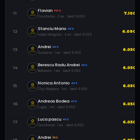
Flavian
PRO
11
7.100
Constanța
·
2
ev.
· best
6.050
Stanciu Mario
AVS
12
6.090
valea dragului
·
2
ev.
· best
6.050
Andrei
AVS
13
6.050
Suceava
·
1
ev.
· best
6.050
Berescu Radu Andrei
AVS
14
6.050
Botosani
·
1
ev.
· best
6.050
Nonica Antonio
AVS
15
6.050
Cluj-Napoca
·
1
ev.
· best
6.050
Andreas Bodea
AVS
16
6.050
Lugoj
·
1
ev.
· best
6.050
Luca pascu
AVS
17
6.050
Constanța
·
1
ev.
· best
6.050
Andrei
ÎNC