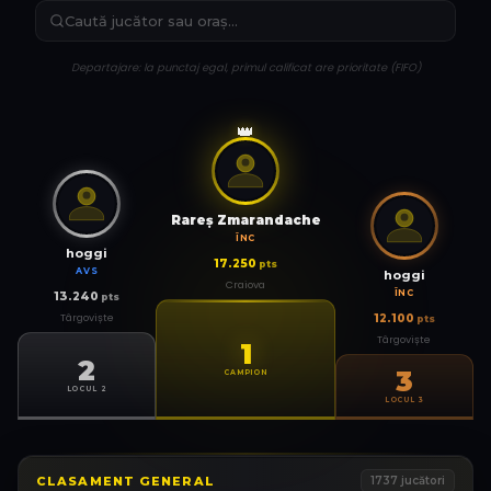
Departajare: la punctaj egal, primul calificat are prioritate (FIFO)
👑
Rareş Zmarandache
ÎNC
hoggi
17.250
pts
AVS
hoggi
Craiova
ÎNC
13.240
pts
Târgoviște
12.100
pts
Târgoviște
1
2
3
CAMPION
LOCUL 2
LOCUL 3
CLASAMENT GENERAL
1737
jucători