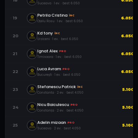
18
6.050
Suceava
·
1
ev.
· best
6.050
Petrila Cristina
ÎNC
19
6.050
Oțelu Rosu
·
1
ev.
· best
6.050
Kd tony
ÎNC
20
6.050
Urziceni
·
1
ev.
· best
6.050
Ignat Alex
PRO
21
6.050
Timisoara
·
1
ev.
· best
6.050
Luca Avram
PRO
22
6.050
București
·
1
ev.
· best
6.050
Stefanescu Patrick
ÎNC
23
5.100
Constanta
·
2
ev.
· best
4.050
Nicu Baiculescu
PRO
24
5.100
Constanța
·
2
ev.
· best
4.050
Adelin mizaan
PRO
25
5.100
Suceava
·
2
ev.
· best
4.050