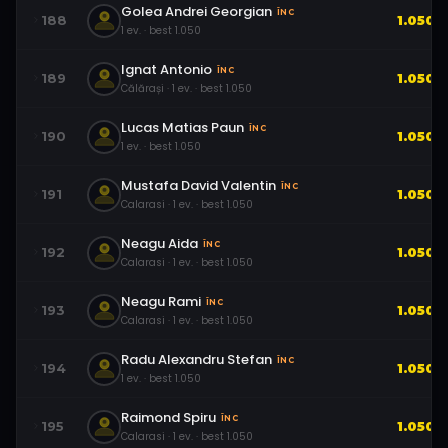
Golea Andrei Georgian
ÎNC
188
1.050
1
ev.
· best
1.050
Ignat Antonio
ÎNC
189
1.050
Călărași
·
1
ev.
· best
1.050
Lucas Matias Paun
ÎNC
190
1.050
1
ev.
· best
1.050
Mustafa David Valentin
ÎNC
191
1.050
Calarasi
·
1
ev.
· best
1.050
Neagu Aida
ÎNC
192
1.050
Calarasi
·
1
ev.
· best
1.050
Neagu Rami
ÎNC
193
1.050
Calarasi
·
1
ev.
· best
1.050
Radu Alexandru Stefan
ÎNC
194
1.050
1
ev.
· best
1.050
Raimond Spiru
ÎNC
195
1.050
Calarasi
·
1
ev.
· best
1.050