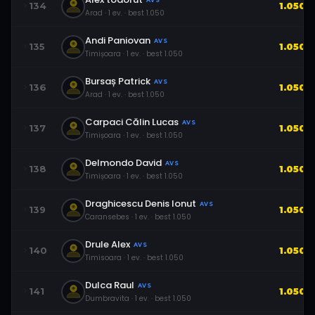
AVS
134
1.050
Arad
·
1
ev.
· best
1.050
Andi Paniovan
AVS
135
1.050
Timișoara
·
1
ev.
· best
1.050
Bursaș Patrick
AVS
136
1.050
Arad
·
1
ev.
· best
1.050
Carpaci Călin Lucas
AVS
137
1.050
Timișoara
·
1
ev.
· best
1.050
Delmondo David
AVS
138
1.050
Timișoara
·
1
ev.
· best
1.050
Draghicescu Denis Ionut
AVS
139
1.050
Caransebes
·
1
ev.
· best
1.050
Drule Alex
AVS
140
1.050
Timisoara
·
1
ev.
· best
1.050
Dulca Raul
AVS
141
1.050
Dumbravita
·
1
ev.
· best
1.050