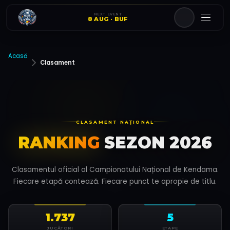
NEXT EVENT
8 AUG · BUF
Acasă
Clasament
CLASAMENT NAȚIONAL
RANKING
SEZON 2026
Clasamentul oficial al Campionatului Național de Kendama.
Fiecare etapă contează. Fiecare punct te apropie de titlu.
1.737
5
JUCĂTORI
ETAPE