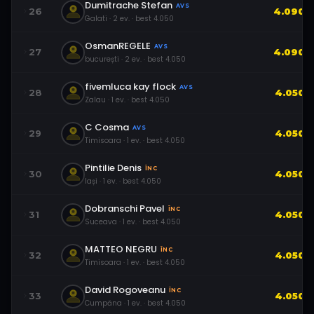
Dumitrache Stefan
AVS
26
4.090
Galati
·
2
ev.
· best
4.050
OsmanREGELE
AVS
27
4.090
bucurești
·
2
ev.
· best
4.050
fivemluca kay flock
AVS
28
4.050
Zalau
·
1
ev.
· best
4.050
C Cosma
AVS
29
4.050
Timisoara
·
1
ev.
· best
4.050
Pintilie Denis
ÎNC
30
4.050
Iași
·
1
ev.
· best
4.050
Dobranschi Pavel
ÎNC
31
4.050
Suceava
·
1
ev.
· best
4.050
MATTEO NEGRU
ÎNC
32
4.050
Timisoara
·
1
ev.
· best
4.050
David Rogoveanu
ÎNC
33
4.050
Cumpăna
·
1
ev.
· best
4.050