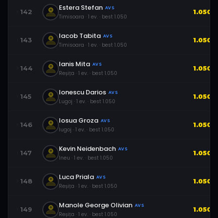
Estera Stefan
AVS
142
1.050
Timisoara
·
1
ev.
· best
1.050
Iacob Tabita
AVS
143
1.050
Timisoara
·
1
ev.
· best
1.050
Ianis Mita
AVS
144
1.050
Reșița
·
1
ev.
· best
1.050
Ionescu Darios
AVS
145
1.050
Lugoj
·
1
ev.
· best
1.050
Iosua Groza
AVS
146
1.050
lugoj
·
1
ev.
· best
1.050
Kevin Neidenbach
AVS
147
1.050
Ineu
·
1
ev.
· best
1.050
Luca Priala
AVS
148
1.050
Reșița
·
1
ev.
· best
1.050
Manole George Olivian
AVS
149
1.050
Reșița
·
1
ev.
· best
1.050