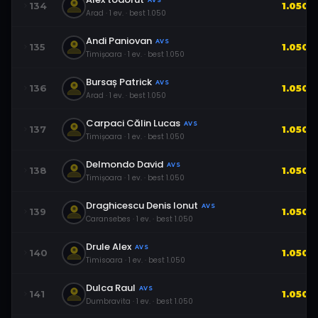
AVS
134
1.050
Arad
·
1
ev.
· best
1.050
Andi Paniovan
AVS
135
1.050
Timișoara
·
1
ev.
· best
1.050
Bursaș Patrick
AVS
136
1.050
Arad
·
1
ev.
· best
1.050
Carpaci Călin Lucas
AVS
137
1.050
Timișoara
·
1
ev.
· best
1.050
Delmondo David
AVS
138
1.050
Timișoara
·
1
ev.
· best
1.050
Draghicescu Denis Ionut
AVS
139
1.050
Caransebes
·
1
ev.
· best
1.050
Drule Alex
AVS
140
1.050
Timisoara
·
1
ev.
· best
1.050
Dulca Raul
AVS
141
1.050
Dumbravita
·
1
ev.
· best
1.050