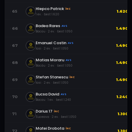
Hlepco Patrick
ÎNC
65
1.620
1
ev.
· best
1.620
Badea Rares
AVS
66
1.490
Bacau
·
2
ev.
· best
1.050
Emanuel Costin
AVS
67
1.490
Iasi
·
2
ev.
· best
1.050
Matias Moraru
AVS
68
1.490
Bacău
·
2
ev.
· best
1.050
Stefan Stanescu
ÎNC
69
1.490
Iasi
·
2
ev.
· best
1.050
Bucsa David
AVS
70
1.240
Bacau
·
1
ev.
· best
1.240
Darius 17
ÎNC
71
1.100
Suceava
·
2
ev.
· best
1.050
Matei Drobota
ÎNC
72
1.100