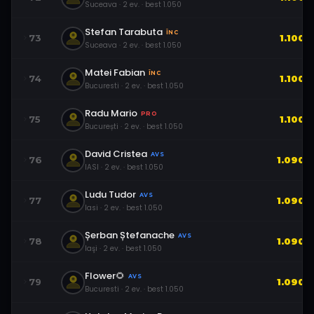
Suceava
·
2
ev.
· best
1.050
Stefan Tarabuta
ÎNC
73
1.100
Suceava
·
2
ev.
· best
1.050
Matei Fabian
ÎNC
74
1.100
Bucuresti
·
2
ev.
· best
1.050
Radu Mario
PRO
75
1.100
București
·
2
ev.
· best
1.050
David Cristea
AVS
76
1.090
IASI
·
2
ev.
· best
1.050
Ludu Tudor
AVS
77
1.090
Iasi
·
2
ev.
· best
1.050
Șerban Ștefanache
AVS
78
1.090
Iaşi
·
2
ev.
· best
1.050
Flower🌻
AVS
79
1.090
Bucuresti
·
2
ev.
· best
1.050