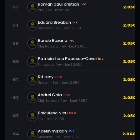
Roman paul cristian
ÎNC
57
2.050
Iasi
·
1
ev.
· best
2.050
Eduard Breaban
ÎNC
58
2.050
Suceava
·
1
ev.
· best
2.050
Bande Roxana
ÎNC
59
2.050
Cluj Napoca
·
1
ev.
· best
2.050
Patricia Lidia Popescu-Cevei
ÎNC
60
2.050
Timișoara
·
1
ev.
· best
2.050
Kd tony
PRO
61
2.050
Urziceni
·
1
ev.
· best
2.050
Andrei Goia
PRO
62
2.050
Cluj-Napoca
·
1
ev.
· best
2.050
Baiculesc Nicu
PRO
63
2.050
1
ev.
· best
2.050
Adelin mizaan
AVS
64
2.040
Suceava
·
1
ev.
· best
2.040