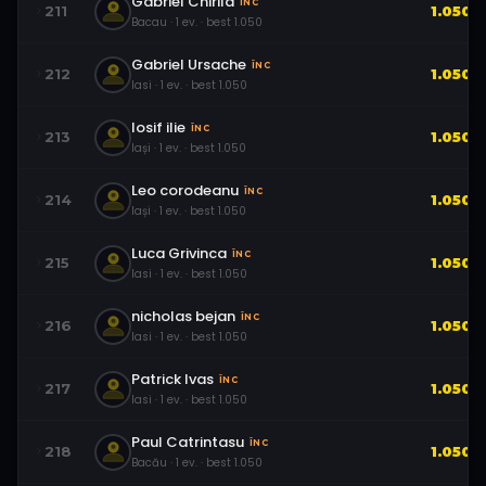
Gabriel Chirila
ÎNC
211
1.050
Bacau
·
1
ev.
· best
1.050
Gabriel Ursache
ÎNC
212
1.050
Iasi
·
1
ev.
· best
1.050
Iosif ilie
ÎNC
213
1.050
Iași
·
1
ev.
· best
1.050
Leo corodeanu
ÎNC
214
1.050
Iași
·
1
ev.
· best
1.050
Luca Grivinca
ÎNC
215
1.050
Iasi
·
1
ev.
· best
1.050
nicholas bejan
ÎNC
216
1.050
Iasi
·
1
ev.
· best
1.050
Patrick Ivas
ÎNC
217
1.050
Iasi
·
1
ev.
· best
1.050
Paul Catrintasu
ÎNC
218
1.050
Bacău
·
1
ev.
· best
1.050