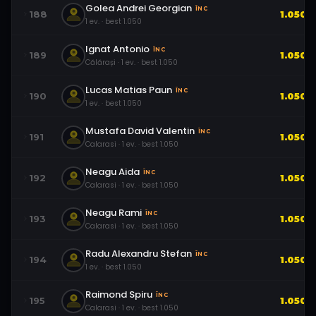
Golea Andrei Georgian
ÎNC
188
1.050
1
ev.
· best
1.050
Ignat Antonio
ÎNC
189
1.050
Călărași
·
1
ev.
· best
1.050
Lucas Matias Paun
ÎNC
190
1.050
1
ev.
· best
1.050
Mustafa David Valentin
ÎNC
191
1.050
Calarasi
·
1
ev.
· best
1.050
Neagu Aida
ÎNC
192
1.050
Calarasi
·
1
ev.
· best
1.050
Neagu Rami
ÎNC
193
1.050
Calarasi
·
1
ev.
· best
1.050
Radu Alexandru Stefan
ÎNC
194
1.050
1
ev.
· best
1.050
Raimond Spiru
ÎNC
195
1.050
Calarasi
·
1
ev.
· best
1.050