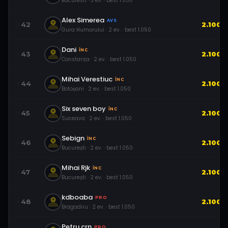
Bucuresti
·
3
ev.
· best
1.050
Alex Simerea
AVS
42
2.100
Gura Humorului
·
2
ev.
· best
1.050
Dani
ÎNC
43
2.100
Constanța
·
2
ev.
· best
1.050
Mihai Verestiuc
ÎNC
44
2.100
Botoșani
·
2
ev.
· best
1.050
Six seven boy
ÎNC
45
2.100
Suceava
·
2
ev.
· best
1.050
Sebign
ÎNC
46
2.100
București
·
2
ev.
· best
1.050
Mihai Rjk
ÎNC
47
2.100
București
·
2
ev.
· best
1.050
kdboaba
PRO
48
2.100
Bragadiru
·
2
ev.
· best
1.050
Petru.crn
PRO