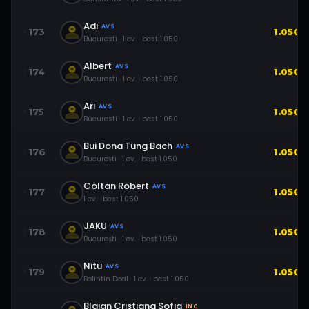
Adi
AVS
173
1.050
Bucuresti
·
1
ev.
· best
1.050
Albert
AVS
174
1.050
Bucuresti
·
1
ev.
· best
1.050
Ari
AVS
175
1.050
Bucuresti
·
1
ev.
· best
1.050
Bui Dona Tung Bach
AVS
176
1.050
București
·
1
ev.
· best
1.050
Coltan Robert
AVS
177
1.050
1
ev.
· best
1.050
JAKU
AVS
178
1.050
București
·
1
ev.
· best
1.050
Nitu
AVS
179
1.050
Bolintin Deal
·
1
ev.
· best
1.050
Blajan Cristiana Sofia
ÎNC