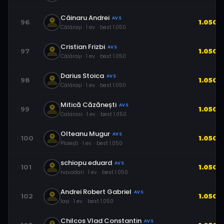
Câinaru Andrei
AVS
96
1.050
Călărași
·
1
ev.
· best
1.050
Cristian Frizbi
AVS
97
1.050
Călărași
·
1
ev.
· best
1.050
Darius Stoica
AVS
98
1.050
Călărași
·
1
ev.
· best
1.050
Mitică Căzănești
AVS
99
1.050
Calarasi
·
1
ev.
· best
1.050
Olteanu Mugur
AVS
100
1.050
Ploiești
·
1
ev.
· best
1.050
schiopu eduard
AVS
101
1.050
navodari
·
1
ev.
· best
1.050
Andrei Robert Gabriel
AVS
102
1.050
Iași
·
1
ev.
· best
1.050
Chilcos Vlad Constantin
AVS