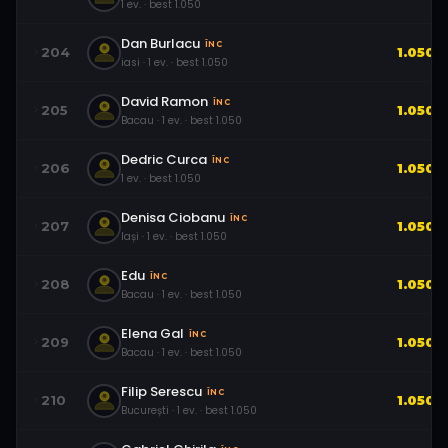
1
ev.
· best
1.050
Dan Burlacu
ÎNC
204
1.050
iasi
·
1
ev.
· best
1.050
David Ramon
ÎNC
205
1.050
Bacau
·
1
ev.
· best
1.050
Dedric Curca
ÎNC
206
1.050
1
ev.
· best
1.050
Denisa Ciobanu
ÎNC
207
1.050
Iași
·
1
ev.
· best
1.050
Edu
ÎNC
208
1.050
Bacau
·
1
ev.
· best
1.050
Elena Gal
ÎNC
209
1.050
Bacau
·
1
ev.
· best
1.050
Filip Serescu
ÎNC
210
1.050
București
·
1
ev.
· best
1.050