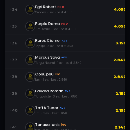
Egri Robert
PRO
34
4.050
Oradea
·
1
ev.
· best
4.050
Purple Dama
PRO
35
4.050
Timisoara
·
1
ev.
· best
4.050
Rareș Ciornei
AVS
36
3.150
Toplița
·
3
ev.
· best
2.050
Marcus Sava
AVS
37
2.840
Targu Neamt
·
1
ev.
· best
2.840
Cosu.pnu
ÎNC
38
2.840
Iasi
·
1
ev.
· best
2.840
Eduard Roman
AVS
39
2.150
Targoviste
·
3
ev.
· best
1.050
TaftĂ Tudor
AVS
40
2.150
Titu
·
3
ev.
· best
1.050
Tanasa Ianis
ÎNC
41
2.140