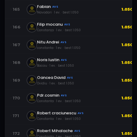
Fabian
AVS
165
1.050
Navodari
·
1
ev.
· best
1.050
Filip mocanu
AVS
166
1.050
Constanța
·
1
ev.
· best
1.050
Nitu Andrei
AVS
167
1.050
constanta
·
1
ev.
· best
1.050
Noris Iustin
AVS
168
1.050
Bacau
·
1
ev.
· best
1.050
Oancea David
AVS
169
1.050
Ovidiu
·
1
ev.
· best
1.050
Pdr.cosmin
AVS
170
1.050
Constanta
·
1
ev.
· best
1.050
Robert craciunescu
AVS
171
1.050
Constanta
·
1
ev.
· best
1.050
Robert Mihalache
AVS
172
1.050
Constanta
·
1
ev.
· best
1.050