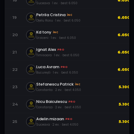
18
6.050
Suceava
·
1
ev.
· best
6.050
Petrila Cristina
ÎNC
19
6.050
Oțelu Rosu
·
1
ev.
· best
6.050
Kd tony
ÎNC
20
6.050
Urziceni
·
1
ev.
· best
6.050
Ignat Alex
PRO
21
6.050
Timisoara
·
1
ev.
· best
6.050
Luca Avram
PRO
22
6.050
București
·
1
ev.
· best
6.050
Stefanescu Patrick
ÎNC
23
5.100
Constanta
·
2
ev.
· best
4.050
Nicu Baiculescu
PRO
24
5.100
Constanța
·
2
ev.
· best
4.050
Adelin mizaan
PRO
25
5.100
Suceava
·
2
ev.
· best
4.050