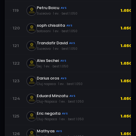
Petru Boicu
AVS
119
1.050
Suceava
·
1
ev.
· best
1.050
soph chisalita
AVS
120
1.050
botosani
·
1
ev.
· best
1.050
Trandafir David
AVS
121
1.050
Suceava
·
1
ev.
· best
1.050
Alex Sechei
AVS
122
1.050
Dej
·
1
ev.
· best
1.050
Darius oros
AVS
123
1.050
Cluj napoca
·
1
ev.
· best
1.050
Eduard Minzatu
AVS
124
1.050
Cluj-Napoca
·
1
ev.
· best
1.050
Eric negoita
AVS
125
1.050
Cluj-Napoca
·
1
ev.
· best
1.050
Mathyas
AVS
126
1.050