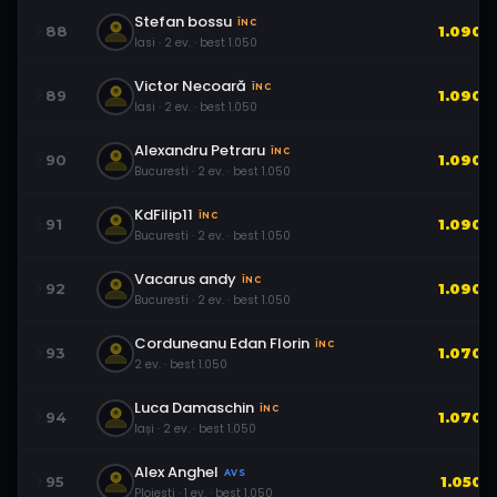
Stefan bossu
ÎNC
88
1.090
Iasi
·
2
ev.
· best
1.050
Victor Necoară
ÎNC
89
1.090
Iasi
·
2
ev.
· best
1.050
Alexandru Petraru
ÎNC
90
1.090
Bucuresti
·
2
ev.
· best
1.050
KdFilip11
ÎNC
91
1.090
Bucuresti
·
2
ev.
· best
1.050
Vacarus andy
ÎNC
92
1.090
Bucuresti
·
2
ev.
· best
1.050
Corduneanu Edan Florin
ÎNC
93
1.070
2
ev.
· best
1.050
Luca Damaschin
ÎNC
94
1.070
Iași
·
2
ev.
· best
1.050
Alex Anghel
AVS
95
1.050
Ploiesti
·
1
ev.
· best
1.050