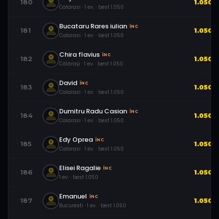
180
1.050
Calarasi
·
1
ev.
· best
1.050
Bucataru Rares iulian
ÎNC
181
1.050
Calarasi
·
1
ev.
· best
1.050
Chira flavius
ÎNC
182
1.050
Călărași
·
1
ev.
· best
1.050
David
ÎNC
183
1.050
Calarasi
·
1
ev.
· best
1.050
Dumitru Radu Casian
ÎNC
184
1.050
Calarasi
·
1
ev.
· best
1.050
Edy Oprea
ÎNC
185
1.050
Calarasi
·
1
ev.
· best
1.050
Elisei Ragalie
ÎNC
186
1.050
1
ev.
· best
1.050
Emanuel
ÎNC
187
1.050
Bucuresti
·
1
ev.
· best
1.050