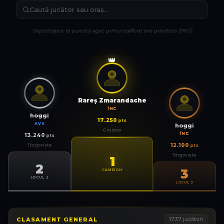
Departajare: la punctaj egal, primul calificat are prioritate (FIFO)
👑
Rareş Zmarandache
ÎNC
hoggi
17.250
pts
AVS
hoggi
Craiova
ÎNC
13.240
pts
Târgoviște
12.100
pts
Târgoviște
1
2
3
CAMPION
LOCUL 2
LOCUL 3
CLASAMENT GENERAL
1737
jucători