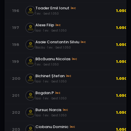
Toader Emil Ionut
ÎNC
196
1.050
1
ev.
· best
1.050
Alexe Filip
ÎNC
197
1.050
Iasi
·
1
ev.
· best
1.050
Asaie Constantin Silviu
ÎNC
198
1.050
Bacău
·
1
ev.
· best
1.050
Băcăuanu Nicolas
ÎNC
199
1.050
1
ev.
· best
1.050
Bichinet Ștefan
ÎNC
200
1.050
Iasi
·
1
ev.
· best
1.050
Bogdan P
ÎNC
201
1.050
Iasi
·
1
ev.
· best
1.050
Bursuc Narcis
ÎNC
202
1.050
Iasi
·
1
ev.
· best
1.050
Ciobanu Dominic
ÎNC
203
1.050