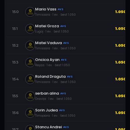
Mario Vass
AVS
150
1.050
Timisoara
·
1
ev.
· best
1.050
Matei Groza
AVS
151
1.050
Lugoj
·
1
ev.
· best
1.050
Matei Vaduva
AVS
152
1.050
Timisoara
·
1
ev.
· best
1.050
Oncica Ayan
AVS
153
1.050
Reşița
·
1
ev.
· best
1.050
Roland Draguta
AVS
154
1.050
Timisoara
·
1
ev.
· best
1.050
serban alina
AVS
155
1.050
Oravița
·
1
ev.
· best
1.050
Sorin Judea
AVS
156
1.050
Timișoara
·
1
ev.
· best
1.050
Stancu Andrei
AVS
157
1.050