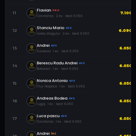
Flavian
PRO
11
7.100
Constanța
·
2
ev.
· best
6.050
Stanciu Mario
AVS
12
6.090
valea dragului
·
2
ev.
· best
6.050
Andrei
AVS
13
6.050
Suceava
·
1
ev.
· best
6.050
Berescu Radu Andrei
AVS
14
6.050
Botosani
·
1
ev.
· best
6.050
Nonica Antonio
AVS
15
6.050
Cluj-Napoca
·
1
ev.
· best
6.050
Andreas Bodea
AVS
16
6.050
Lugoj
·
1
ev.
· best
6.050
Luca pascu
AVS
17
6.050
Constanța
·
1
ev.
· best
6.050
Andrei
ÎNC