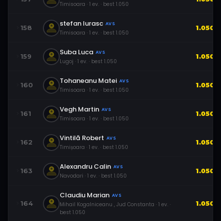
Timisoara
·
1
ev.
· best
1.050
stefan Iurasc
AVS
158
1.050
Timisoara
·
1
ev.
· best
1.050
Suba Luca
AVS
159
1.050
Lugoj
·
1
ev.
· best
1.050
Tohaneanu Matei
AVS
160
1.050
Timisoara
·
1
ev.
· best
1.050
Vegh Martin
AVS
161
1.050
Timisoara
·
1
ev.
· best
1.050
Vintilă Robert
AVS
162
1.050
Timișoara
·
1
ev.
· best
1.050
Alexandru Calin
AVS
163
1.050
Navodari
·
1
ev.
· best
1.050
Claudiu Marian
AVS
164
1.050
Mihail Kogalniceanu , Jud Constanta
·
1
ev.
·
best
1.050