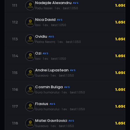
Nadejde Alexandru
AVS
111
1.050
Podu Iloaiei
·
1
ev.
· best
1.050
Nica David
AVS
112
1.050
Iasi
·
1
ev.
· best
1.050
Ovidiu
AVS
113
1.050
Piatra Neamț
·
1
ev.
· best
1.050
Ozi
AVS
114
1.050
Iasi
·
1
ev.
· best
1.050
Andrei Lupastean
AVS
115
1.050
Suceava
·
1
ev.
· best
1.050
Cosmin Buliga
AVS
116
1.050
Gura humorului
·
1
ev.
· best
1.050
Flavius
AVS
117
1.050
Gura humorului
·
1
ev.
· best
1.050
Matei Gavrilovici
AVS
118
1.050
Suceava
·
1
ev.
· best
1.050