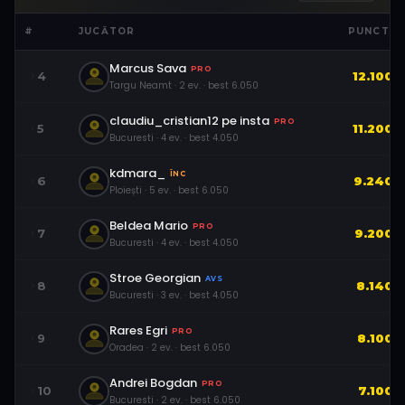
#
JUCĂTOR
PUNCTE
Marcus Sava
PRO
4
12.100
Targu Neamt
·
2
ev.
· best
6.050
claudiu_cristian12 pe insta
PRO
5
11.200
Bucuresti
·
4
ev.
· best
4.050
kdmara_
ÎNC
6
9.240
Ploiești
·
5
ev.
· best
6.050
Beldea Mario
PRO
7
9.200
Bucuresti
·
4
ev.
· best
4.050
Stroe Georgian
AVS
8
8.140
Bucuresti
·
3
ev.
· best
4.050
Rares Egri
PRO
9
8.100
Oradea
·
2
ev.
· best
6.050
Andrei Bogdan
PRO
10
7.100
Bucuresti
·
2
ev.
· best
6.050