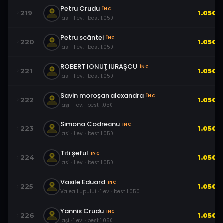
Petru Crudu
ÎNC
219
1.050
Iasi
·
1
ev.
· best
1.050
Petru scântei
ÎNC
220
1.050
Iasi
·
1
ev.
· best
1.050
ROBERT IONUŢ IURAŞCU
ÎNC
221
1.050
Iasi
·
1
ev.
· best
1.050
Savin moroșan alexandra
ÎNC
222
1.050
Iaşi
·
1
ev.
· best
1.050
Simona Codreanu
ÎNC
223
1.050
Iasi
·
1
ev.
· best
1.050
Titi șeful
ÎNC
224
1.050
Iasi
·
1
ev.
· best
1.050
Vasile Eduard
ÎNC
225
1.050
Valea Lupului
·
1
ev.
· best
1.050
Yannis Crudu
ÎNC
226
1.050
Iași
·
1
ev.
· best
1.050