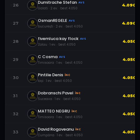
Dumitrache Stefan
AVS
26
4.090
Galati
·
2
ev.
· best
4.050
OsmanREGELE
AVS
27
4.090
bucurești
·
2
ev.
· best
4.050
fivemluca kay flock
AVS
28
4.050
Zalau
·
1
ev.
· best
4.050
C Cosma
AVS
29
4.050
Timisoara
·
1
ev.
· best
4.050
Pintilie Denis
ÎNC
30
4.050
Iași
·
1
ev.
· best
4.050
Dobranschi Pavel
ÎNC
31
4.050
Suceava
·
1
ev.
· best
4.050
MATTEO NEGRU
ÎNC
32
4.050
Timisoara
·
1
ev.
· best
4.050
David Rogoveanu
ÎNC
33
4.050
Cumpăna
·
1
ev.
· best
4.050