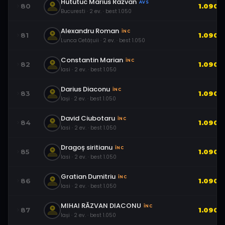
Hututuc Marius Razvan
AVS
80
1.090
Bucuresti
·
2
ev.
· best
1.050
Alexandru Roman
ÎNC
81
1.090
Lunca Cetățuii
·
2
ev.
· best
1.050
Constantin Marian
ÎNC
82
1.090
Iasi
·
2
ev.
· best
1.050
Darius Diaconu
ÎNC
83
1.090
Iași
·
2
ev.
· best
1.050
David Ciubotaru
ÎNC
84
1.090
Iasi
·
2
ev.
· best
1.050
Dragoș siritianu
ÎNC
85
1.090
Iasi
·
2
ev.
· best
1.050
Gratian Dumitriu
ÎNC
86
1.090
Iasi
·
2
ev.
· best
1.050
MIHAI RĂZVAN DIACONU
ÎNC
87
1.090
Iași
·
2
ev.
· best
1.050