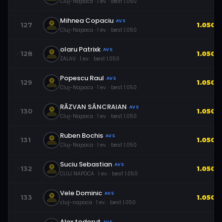
Cluj-Napoca
·
1
ev.
· best
1.050
Mihnea Copaciu
AVS
127
1.050
Cluj-Napoca
·
1
ev.
· best
1.050
olaru Patrixk
AVS
128
1.050
ZALAU
·
1
ev.
· best
1.050
Popescu Raul
AVS
129
1.050
Cluj-Napoca
·
1
ev.
· best
1.050
RĂZVAN SÂNCRAIAN
AVS
130
1.050
Cluj-Napoca
·
1
ev.
· best
1.050
Ruben Bochis
AVS
131
1.050
Cluj-Napoca
·
1
ev.
· best
1.050
Suciu Sebastian
AVS
132
1.050
CLUJ NAPOCA
·
1
ev.
· best
1.050
Vele Dominic
AVS
133
1.050
cluj-napoca
·
1
ev.
· best
1.050
Alex todorut