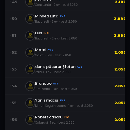
49
2.100
Constanta
·
2
ev.
· best
1.050
Mihnea Luta
AVS
50
2.090
București
·
2
ev.
· best
2.050
Luis
ÎNC
51
2.090
Bucuresti
·
2
ev.
· best
2.050
Matei
AVS
52
2.050
Galati
·
1
ev.
· best
2.050
denis păcurar Ștefan
AVS
53
2.050
Zalau
·
1
ev.
· best
2.050
Brahooo
AVS
54
2.050
Timisoara
·
1
ev.
· best
2.050
Yanis maciu
AVS
55
2.050
Mihail Kogalniceanu
·
1
ev.
· best
2.050
Robert casaru
ÎNC
56
2.050
Calarasi
·
1
ev.
· best
2.050