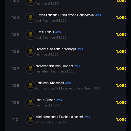
103
1.050
1
ev.
· best
1.050
Constantin Cristofor Pahomie
AVS
104
1.050
Iasi
·
1
ev.
· best
1.050
Cosu.pnu
AVS
105
1.050
Iasi
·
1
ev.
· best
1.050
David Stefan Zbangu
AVS
106
1.050
1
ev.
· best
1.050
davidcristian Bucsa
AVS
107
1.050
hemeius
·
1
ev.
· best
1.050
Fabian Aioanei
AVS
108
1.050
Câmpulung Moldovenesc
·
1
ev.
· best
1.050
Ianis Biber
AVS
109
1.050
1
ev.
· best
1.050
Melniceanu Tudor Andrei
AVS
110
1.050
Hănești
·
1
ev.
· best
1.050