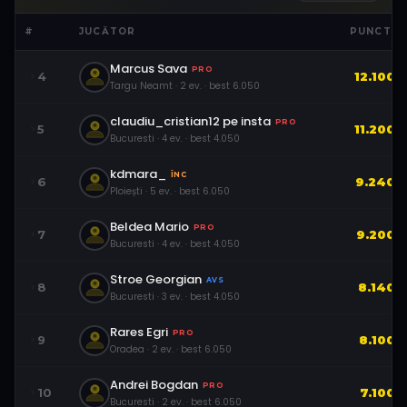
#
JUCĂTOR
PUNCTE
Marcus Sava
PRO
4
12.100
Targu Neamt
·
2
ev.
· best
6.050
claudiu_cristian12 pe insta
PRO
5
11.200
Bucuresti
·
4
ev.
· best
4.050
kdmara_
ÎNC
6
9.240
Ploiești
·
5
ev.
· best
6.050
Beldea Mario
PRO
7
9.200
Bucuresti
·
4
ev.
· best
4.050
Stroe Georgian
AVS
8
8.140
Bucuresti
·
3
ev.
· best
4.050
Rares Egri
PRO
9
8.100
Oradea
·
2
ev.
· best
6.050
Andrei Bogdan
PRO
10
7.100
Bucuresti
·
2
ev.
· best
6.050