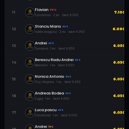
Flavian
PRO
11
7.100
Constanța
·
2
ev.
· best
6.050
Stanciu Mario
AVS
12
6.090
valea dragului
·
2
ev.
· best
6.050
Andrei
AVS
13
6.050
Suceava
·
1
ev.
· best
6.050
Berescu Radu Andrei
AVS
14
6.050
Botosani
·
1
ev.
· best
6.050
Nonica Antonio
AVS
15
6.050
Cluj-Napoca
·
1
ev.
· best
6.050
Andreas Bodea
AVS
16
6.050
Lugoj
·
1
ev.
· best
6.050
Luca pascu
AVS
17
6.050
Constanța
·
1
ev.
· best
6.050
Andrei
ÎNC