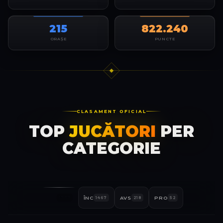
215
822.240
ORAȘE
PUNCTE
CLASAMENT OFICIAL
TOP
JUCĂTORI
PER
CATEGORIE
ALL
ÎNC
AVS
PRO
1737
1467
218
52