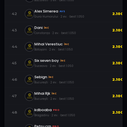
Bucuresti
·
3
ev.
· best
1.050
Alex Simerea
AVS
42
2.100
Gura Humorului
·
2
ev.
· best
1.050
Dani
ÎNC
43
2.100
Constanța
·
2
ev.
· best
1.050
Mihai Verestiuc
ÎNC
44
2.100
Botoșani
·
2
ev.
· best
1.050
Six seven boy
ÎNC
45
2.100
Suceava
·
2
ev.
· best
1.050
Sebign
ÎNC
46
2.100
București
·
2
ev.
· best
1.050
Mihai Rjk
ÎNC
47
2.100
București
·
2
ev.
· best
1.050
kdboaba
PRO
48
2.100
Bragadiru
·
2
ev.
· best
1.050
Petru.crn
PRO