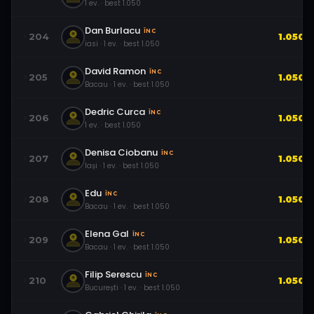
1
ev.
· best
1.050
Dan Burlacu
ÎNC
204
1.050
iasi
·
1
ev.
· best
1.050
David Ramon
ÎNC
205
1.050
Bacau
·
1
ev.
· best
1.050
Dedric Curca
ÎNC
206
1.050
1
ev.
· best
1.050
Denisa Ciobanu
ÎNC
207
1.050
Iași
·
1
ev.
· best
1.050
Edu
ÎNC
208
1.050
Bacau
·
1
ev.
· best
1.050
Elena Gal
ÎNC
209
1.050
Bacau
·
1
ev.
· best
1.050
Filip Serescu
ÎNC
210
1.050
București
·
1
ev.
· best
1.050