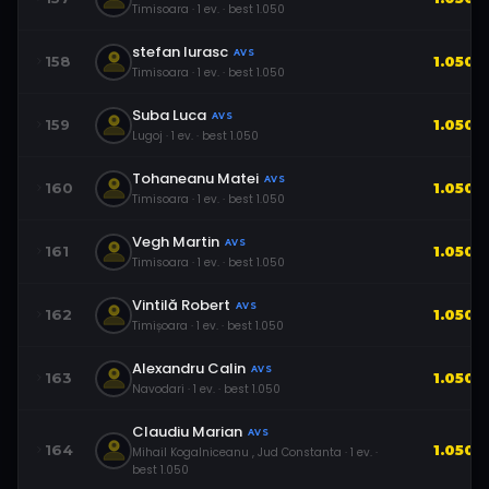
Timisoara
·
1
ev.
· best
1.050
stefan Iurasc
AVS
158
1.050
Timisoara
·
1
ev.
· best
1.050
Suba Luca
AVS
159
1.050
Lugoj
·
1
ev.
· best
1.050
Tohaneanu Matei
AVS
160
1.050
Timisoara
·
1
ev.
· best
1.050
Vegh Martin
AVS
161
1.050
Timisoara
·
1
ev.
· best
1.050
Vintilă Robert
AVS
162
1.050
Timișoara
·
1
ev.
· best
1.050
Alexandru Calin
AVS
163
1.050
Navodari
·
1
ev.
· best
1.050
Claudiu Marian
AVS
164
1.050
Mihail Kogalniceanu , Jud Constanta
·
1
ev.
·
best
1.050