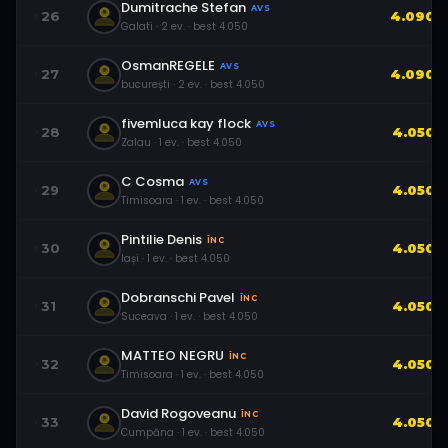
Dumitrache Stefan
AVS
26
4.090
Galati
·
2
ev.
· best
4.050
OsmanREGELE
AVS
27
4.090
bucurești
·
2
ev.
· best
4.050
fivemluca kay flock
AVS
28
4.050
Zalau
·
1
ev.
· best
4.050
C Cosma
AVS
29
4.050
Timisoara
·
1
ev.
· best
4.050
Pintilie Denis
ÎNC
30
4.050
Iași
·
1
ev.
· best
4.050
Dobranschi Pavel
ÎNC
31
4.050
Suceava
·
1
ev.
· best
4.050
MATTEO NEGRU
ÎNC
32
4.050
Timisoara
·
1
ev.
· best
4.050
David Rogoveanu
ÎNC
33
4.050
Cumpăna
·
1
ev.
· best
4.050