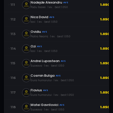
Nadejde Alexandru
AVS
111
1.050
Podu Iloaiei
·
1
ev.
· best
1.050
Nica David
AVS
112
1.050
Iasi
·
1
ev.
· best
1.050
Ovidiu
AVS
113
1.050
Piatra Neamț
·
1
ev.
· best
1.050
Ozi
AVS
114
1.050
Iasi
·
1
ev.
· best
1.050
Andrei Lupastean
AVS
115
1.050
Suceava
·
1
ev.
· best
1.050
Cosmin Buliga
AVS
116
1.050
Gura humorului
·
1
ev.
· best
1.050
Flavius
AVS
117
1.050
Gura humorului
·
1
ev.
· best
1.050
Matei Gavrilovici
AVS
118
1.050
Suceava
·
1
ev.
· best
1.050