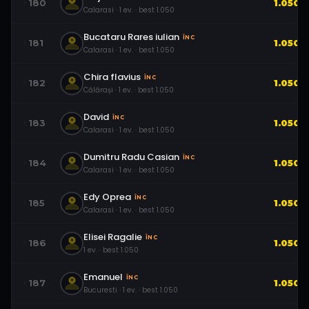
180
1.050
Calarasi
·
1
ev.
· best
1.050
Bucataru Rares iulian
ÎNC
181
1.050
Calarasi
·
1
ev.
· best
1.050
Chira flavius
ÎNC
182
1.050
Călărași
·
1
ev.
· best
1.050
David
ÎNC
183
1.050
Calarasi
·
1
ev.
· best
1.050
Dumitru Radu Casian
ÎNC
184
1.050
Calarasi
·
1
ev.
· best
1.050
Edy Oprea
ÎNC
185
1.050
Calarasi
·
1
ev.
· best
1.050
Elisei Ragalie
ÎNC
186
1.050
1
ev.
· best
1.050
Emanuel
ÎNC
187
1.050
Bucuresti
·
1
ev.
· best
1.050