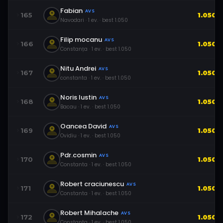
Fabian
AVS
165
1.050
Navodari
·
1
ev.
· best
1.050
Filip mocanu
AVS
166
1.050
Constanța
·
1
ev.
· best
1.050
Nitu Andrei
AVS
167
1.050
constanta
·
1
ev.
· best
1.050
Noris Iustin
AVS
168
1.050
Bacau
·
1
ev.
· best
1.050
Oancea David
AVS
169
1.050
Ovidiu
·
1
ev.
· best
1.050
Pdr.cosmin
AVS
170
1.050
Constanta
·
1
ev.
· best
1.050
Robert craciunescu
AVS
171
1.050
Constanta
·
1
ev.
· best
1.050
Robert Mihalache
AVS
172
1.050
Constanta
·
1
ev.
· best
1.050