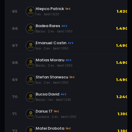
Hlepco Patrick
ÎNC
65
1.620
1
ev.
· best
1.620
Badea Rares
AVS
66
1.490
Bacau
·
2
ev.
· best
1.050
Emanuel Costin
AVS
67
1.490
Iasi
·
2
ev.
· best
1.050
Matias Moraru
AVS
68
1.490
Bacău
·
2
ev.
· best
1.050
Stefan Stanescu
ÎNC
69
1.490
Iasi
·
2
ev.
· best
1.050
Bucsa David
AVS
70
1.240
Bacau
·
1
ev.
· best
1.240
Darius 17
ÎNC
71
1.100
Suceava
·
2
ev.
· best
1.050
Matei Drobota
ÎNC
72
1.100