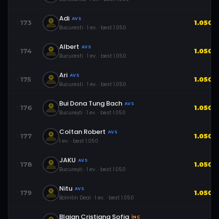
Adi
AVS
173
1.050
Bucuresti
·
1
ev.
· best
1.050
Albert
AVS
174
1.050
Bucuresti
·
1
ev.
· best
1.050
Ari
AVS
175
1.050
Bucuresti
·
1
ev.
· best
1.050
Bui Dona Tung Bach
AVS
176
1.050
București
·
1
ev.
· best
1.050
Coltan Robert
AVS
177
1.050
1
ev.
· best
1.050
JAKU
AVS
178
1.050
București
·
1
ev.
· best
1.050
Nitu
AVS
179
1.050
Bolintin Deal
·
1
ev.
· best
1.050
Blajan Cristiana Sofia
ÎNC