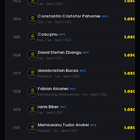
103
1.050
1
ev.
· best
1.050
Constantin Cristofor Pahomie
AVS
104
1.050
Iasi
·
1
ev.
· best
1.050
Cosu.pnu
AVS
105
1.050
Iasi
·
1
ev.
· best
1.050
David Stefan Zbangu
AVS
106
1.050
1
ev.
· best
1.050
davidcristian Bucsa
AVS
107
1.050
hemeius
·
1
ev.
· best
1.050
Fabian Aioanei
AVS
108
1.050
Câmpulung Moldovenesc
·
1
ev.
· best
1.050
Ianis Biber
AVS
109
1.050
1
ev.
· best
1.050
Melniceanu Tudor Andrei
AVS
110
1.050
Hănești
·
1
ev.
· best
1.050