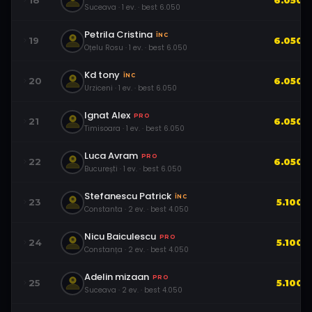
18
6.050
Suceava
·
1
ev.
· best
6.050
Petrila Cristina
ÎNC
19
6.050
Oțelu Rosu
·
1
ev.
· best
6.050
Kd tony
ÎNC
20
6.050
Urziceni
·
1
ev.
· best
6.050
Ignat Alex
PRO
21
6.050
Timisoara
·
1
ev.
· best
6.050
Luca Avram
PRO
22
6.050
București
·
1
ev.
· best
6.050
Stefanescu Patrick
ÎNC
23
5.100
Constanta
·
2
ev.
· best
4.050
Nicu Baiculescu
PRO
24
5.100
Constanța
·
2
ev.
· best
4.050
Adelin mizaan
PRO
25
5.100
Suceava
·
2
ev.
· best
4.050