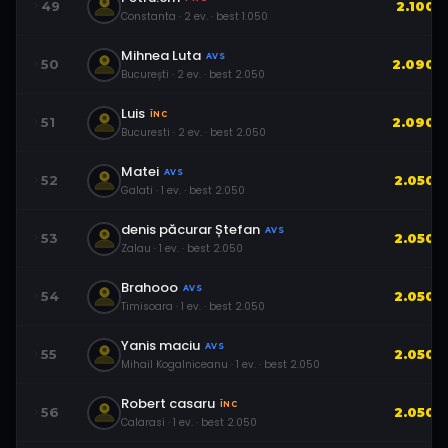
49
2.100
Constanta
·
2
ev.
· best
1.050
Mihnea Luta
AVS
50
2.090
București
·
2
ev.
· best
2.050
Luis
ÎNC
51
2.090
Bucuresti
·
2
ev.
· best
2.050
Matei
AVS
52
2.050
Galati
·
1
ev.
· best
2.050
denis păcurar Ștefan
AVS
53
2.050
Zalau
·
1
ev.
· best
2.050
Brahooo
AVS
54
2.050
Timisoara
·
1
ev.
· best
2.050
Yanis maciu
AVS
55
2.050
Mihail Kogalniceanu
·
1
ev.
· best
2.050
Robert casaru
ÎNC
56
2.050
Calarasi
·
1
ev.
· best
2.050