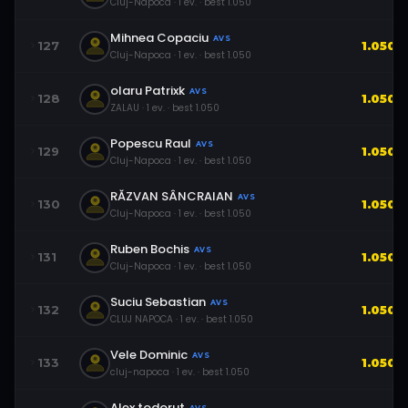
Cluj-Napoca
·
1
ev.
· best
1.050
Mihnea Copaciu
AVS
127
1.050
Cluj-Napoca
·
1
ev.
· best
1.050
olaru Patrixk
AVS
128
1.050
ZALAU
·
1
ev.
· best
1.050
Popescu Raul
AVS
129
1.050
Cluj-Napoca
·
1
ev.
· best
1.050
RĂZVAN SÂNCRAIAN
AVS
130
1.050
Cluj-Napoca
·
1
ev.
· best
1.050
Ruben Bochis
AVS
131
1.050
Cluj-Napoca
·
1
ev.
· best
1.050
Suciu Sebastian
AVS
132
1.050
CLUJ NAPOCA
·
1
ev.
· best
1.050
Vele Dominic
AVS
133
1.050
cluj-napoca
·
1
ev.
· best
1.050
Alex todorut