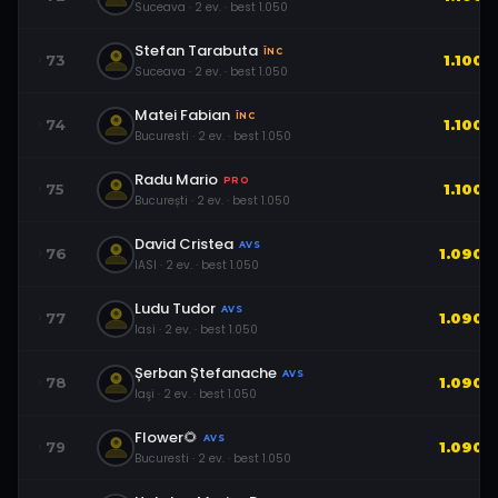
Suceava
·
2
ev.
· best
1.050
Stefan Tarabuta
ÎNC
73
1.100
Suceava
·
2
ev.
· best
1.050
Matei Fabian
ÎNC
74
1.100
Bucuresti
·
2
ev.
· best
1.050
Radu Mario
PRO
75
1.100
București
·
2
ev.
· best
1.050
David Cristea
AVS
76
1.090
IASI
·
2
ev.
· best
1.050
Ludu Tudor
AVS
77
1.090
Iasi
·
2
ev.
· best
1.050
Șerban Ștefanache
AVS
78
1.090
Iaşi
·
2
ev.
· best
1.050
Flower🌻
AVS
79
1.090
Bucuresti
·
2
ev.
· best
1.050