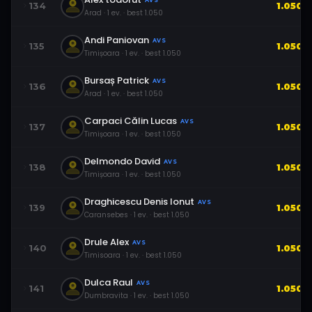
AVS
134
1.050
Arad
·
1
ev.
· best
1.050
Andi Paniovan
AVS
135
1.050
Timișoara
·
1
ev.
· best
1.050
Bursaș Patrick
AVS
136
1.050
Arad
·
1
ev.
· best
1.050
Carpaci Călin Lucas
AVS
137
1.050
Timișoara
·
1
ev.
· best
1.050
Delmondo David
AVS
138
1.050
Timișoara
·
1
ev.
· best
1.050
Draghicescu Denis Ionut
AVS
139
1.050
Caransebes
·
1
ev.
· best
1.050
Drule Alex
AVS
140
1.050
Timisoara
·
1
ev.
· best
1.050
Dulca Raul
AVS
141
1.050
Dumbravita
·
1
ev.
· best
1.050