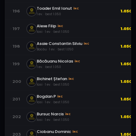
Toader Emil Ionut
ÎNC
196
1.050
1
ev.
· best
1.050
Alexe Filip
ÎNC
197
1.050
Iasi
·
1
ev.
· best
1.050
Asaie Constantin Silviu
ÎNC
198
1.050
Bacău
·
1
ev.
· best
1.050
Băcăuanu Nicolas
ÎNC
199
1.050
1
ev.
· best
1.050
Bichinet Ștefan
ÎNC
200
1.050
Iasi
·
1
ev.
· best
1.050
Bogdan P
ÎNC
201
1.050
Iasi
·
1
ev.
· best
1.050
Bursuc Narcis
ÎNC
202
1.050
Iasi
·
1
ev.
· best
1.050
Ciobanu Dominic
ÎNC
203
1.050