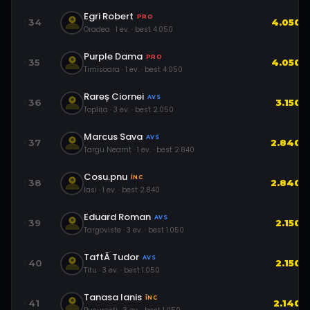
Egri Robert
PRO
34
4.050
Oradea
·
1
ev.
· best
4.050
Purple Dama
PRO
35
4.050
Timisoara
·
1
ev.
· best
4.050
Rareș Ciornei
AVS
36
3.150
Toplița
·
3
ev.
· best
2.050
Marcus Sava
AVS
37
2.840
Targu Neamt
·
1
ev.
· best
2.840
Cosu.pnu
ÎNC
38
2.840
Iasi
·
1
ev.
· best
2.840
Eduard Roman
AVS
39
2.150
Targoviste
·
3
ev.
· best
1.050
TaftĂ Tudor
AVS
40
2.150
Titu
·
3
ev.
· best
1.050
Tanasa Ianis
ÎNC
41
2.140