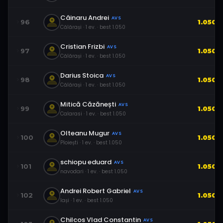
Câinaru Andrei
AVS
96
1.050
Călărași
·
1
ev.
· best
1.050
Cristian Frizbi
AVS
97
1.050
Călărași
·
1
ev.
· best
1.050
Darius Stoica
AVS
98
1.050
Călărași
·
1
ev.
· best
1.050
Mitică Căzănești
AVS
99
1.050
Calarasi
·
1
ev.
· best
1.050
Olteanu Mugur
AVS
100
1.050
Ploiești
·
1
ev.
· best
1.050
schiopu eduard
AVS
101
1.050
navodari
·
1
ev.
· best
1.050
Andrei Robert Gabriel
AVS
102
1.050
Iași
·
1
ev.
· best
1.050
Chilcos Vlad Constantin
AVS