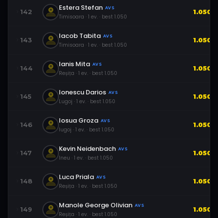
Estera Stefan
AVS
142
1.050
Timisoara
·
1
ev.
· best
1.050
Iacob Tabita
AVS
143
1.050
Timisoara
·
1
ev.
· best
1.050
Ianis Mita
AVS
144
1.050
Reșița
·
1
ev.
· best
1.050
Ionescu Darios
AVS
145
1.050
Lugoj
·
1
ev.
· best
1.050
Iosua Groza
AVS
146
1.050
lugoj
·
1
ev.
· best
1.050
Kevin Neidenbach
AVS
147
1.050
Ineu
·
1
ev.
· best
1.050
Luca Priala
AVS
148
1.050
Reșița
·
1
ev.
· best
1.050
Manole George Olivian
AVS
149
1.050
Reșița
·
1
ev.
· best
1.050