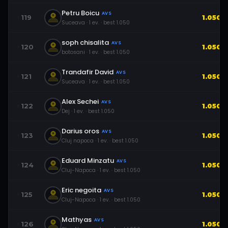
Petru Boicu
AVS
119
1.050
Suceava
·
1
ev.
· best
1.050
soph chisalita
AVS
120
1.050
botosani
·
1
ev.
· best
1.050
Trandafir David
AVS
121
1.050
Suceava
·
1
ev.
· best
1.050
Alex Sechei
AVS
122
1.050
Dej
·
1
ev.
· best
1.050
Darius oros
AVS
123
1.050
Cluj napoca
·
1
ev.
· best
1.050
Eduard Minzatu
AVS
124
1.050
Cluj-Napoca
·
1
ev.
· best
1.050
Eric negoita
AVS
125
1.050
Cluj-Napoca
·
1
ev.
· best
1.050
Mathyas
AVS
126
1.050