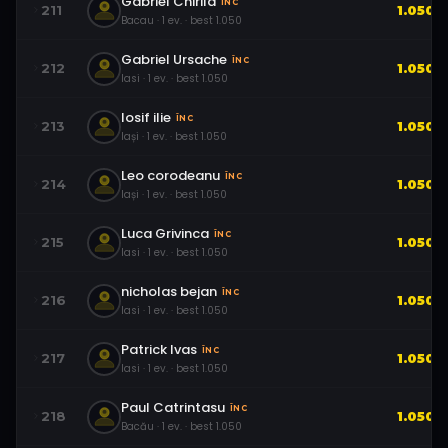
Gabriel Chirila
ÎNC
211
1.050
Bacau
·
1
ev.
· best
1.050
Gabriel Ursache
ÎNC
212
1.050
Iasi
·
1
ev.
· best
1.050
Iosif ilie
ÎNC
213
1.050
Iași
·
1
ev.
· best
1.050
Leo corodeanu
ÎNC
214
1.050
Iași
·
1
ev.
· best
1.050
Luca Grivinca
ÎNC
215
1.050
Iasi
·
1
ev.
· best
1.050
nicholas bejan
ÎNC
216
1.050
Iasi
·
1
ev.
· best
1.050
Patrick Ivas
ÎNC
217
1.050
Iasi
·
1
ev.
· best
1.050
Paul Catrintasu
ÎNC
218
1.050
Bacău
·
1
ev.
· best
1.050