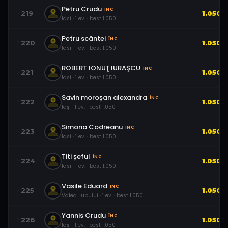
Petru Crudu
ÎNC
219
1.050
Iasi
·
1
ev.
· best
1.050
Petru scântei
ÎNC
220
1.050
Iasi
·
1
ev.
· best
1.050
ROBERT IONUŢ IURAŞCU
ÎNC
221
1.050
Iasi
·
1
ev.
· best
1.050
Savin moroșan alexandra
ÎNC
222
1.050
Iaşi
·
1
ev.
· best
1.050
Simona Codreanu
ÎNC
223
1.050
Iasi
·
1
ev.
· best
1.050
Titi șeful
ÎNC
224
1.050
Iasi
·
1
ev.
· best
1.050
Vasile Eduard
ÎNC
225
1.050
Valea Lupului
·
1
ev.
· best
1.050
Yannis Crudu
ÎNC
226
1.050
Iași
·
1
ev.
· best
1.050