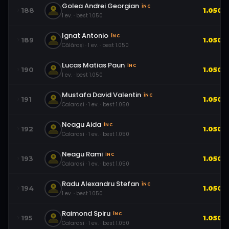
Golea Andrei Georgian
ÎNC
188
1.050
1
ev.
· best
1.050
Ignat Antonio
ÎNC
189
1.050
Călărași
·
1
ev.
· best
1.050
Lucas Matias Paun
ÎNC
190
1.050
1
ev.
· best
1.050
Mustafa David Valentin
ÎNC
191
1.050
Calarasi
·
1
ev.
· best
1.050
Neagu Aida
ÎNC
192
1.050
Calarasi
·
1
ev.
· best
1.050
Neagu Rami
ÎNC
193
1.050
Calarasi
·
1
ev.
· best
1.050
Radu Alexandru Stefan
ÎNC
194
1.050
1
ev.
· best
1.050
Raimond Spiru
ÎNC
195
1.050
Calarasi
·
1
ev.
· best
1.050