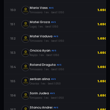
Mario Vass
AVS
150
1.050
Timisoara
·
1
ev.
· best
1.050
Matei Groza
AVS
151
1.050
Lugoj
·
1
ev.
· best
1.050
Matei Vaduva
AVS
152
1.050
Timisoara
·
1
ev.
· best
1.050
Oncica Ayan
AVS
153
1.050
Reşița
·
1
ev.
· best
1.050
Roland Draguta
AVS
154
1.050
Timisoara
·
1
ev.
· best
1.050
serban alina
AVS
155
1.050
Oravița
·
1
ev.
· best
1.050
Sorin Judea
AVS
156
1.050
Timișoara
·
1
ev.
· best
1.050
Stancu Andrei
AVS
157
1.050