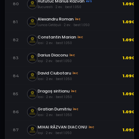
Hututuc Marius Razvan
AVS
80
1.090
Bucuresti
·
2
ev.
· best
1.050
Alexandru Roman
ÎNC
81
1.090
Lunca Cetățuii
·
2
ev.
· best
1.050
Constantin Marian
ÎNC
82
1.090
Iasi
·
2
ev.
· best
1.050
Darius Diaconu
ÎNC
83
1.090
Iași
·
2
ev.
· best
1.050
David Ciubotaru
ÎNC
84
1.090
Iasi
·
2
ev.
· best
1.050
Dragoș siritianu
ÎNC
85
1.090
Iasi
·
2
ev.
· best
1.050
Gratian Dumitriu
ÎNC
86
1.090
Iasi
·
2
ev.
· best
1.050
MIHAI RĂZVAN DIACONU
ÎNC
87
1.090
Iași
·
2
ev.
· best
1.050