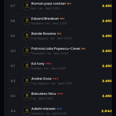
Roman paul cristian
ÎNC
57
2.050
Iasi
·
1
ev.
· best
2.050
Eduard Breaban
ÎNC
58
2.050
Suceava
·
1
ev.
· best
2.050
Bande Roxana
ÎNC
59
2.050
Cluj Napoca
·
1
ev.
· best
2.050
Patricia Lidia Popescu-Cevei
ÎNC
60
2.050
Timișoara
·
1
ev.
· best
2.050
Kd tony
PRO
61
2.050
Urziceni
·
1
ev.
· best
2.050
Andrei Goia
PRO
62
2.050
Cluj-Napoca
·
1
ev.
· best
2.050
Baiculesc Nicu
PRO
63
2.050
1
ev.
· best
2.050
Adelin mizaan
AVS
64
2.040
Suceava
·
1
ev.
· best
2.040