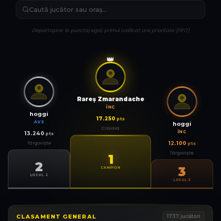
Departajare: la punctaj egal, primul calificat are prioritate (FIFO)
👑
Rareş Zmarandache
ÎNC
hoggi
17.250
pts
AVS
hoggi
Craiova
ÎNC
13.240
pts
Târgoviște
12.100
pts
Târgoviște
1
2
3
CAMPION
LOCUL 2
LOCUL 3
CLASAMENT GENERAL
1737
jucători