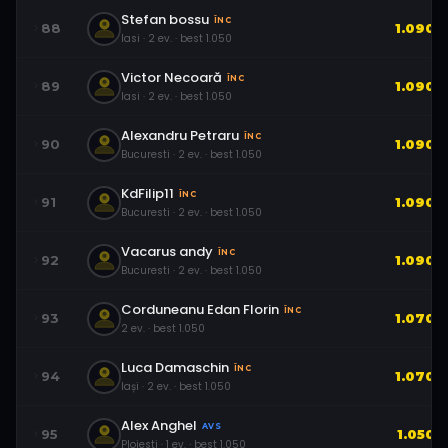
Stefan bossu
ÎNC
88
1.090
Iasi
·
2
ev.
· best
1.050
Victor Necoară
ÎNC
89
1.090
Iasi
·
2
ev.
· best
1.050
Alexandru Petraru
ÎNC
90
1.090
Bucuresti
·
2
ev.
· best
1.050
KdFilip11
ÎNC
91
1.090
Bucuresti
·
2
ev.
· best
1.050
Vacarus andy
ÎNC
92
1.090
Bucuresti
·
2
ev.
· best
1.050
Corduneanu Edan Florin
ÎNC
93
1.070
2
ev.
· best
1.050
Luca Damaschin
ÎNC
94
1.070
Iași
·
2
ev.
· best
1.050
Alex Anghel
AVS
95
1.050
Ploiesti
·
1
ev.
· best
1.050