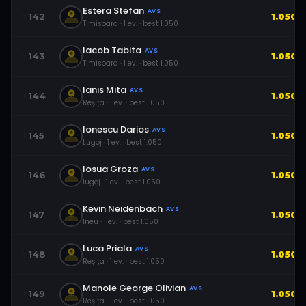
Estera Stefan
AVS
142
1.050
Timisoara
·
1
ev.
· best
1.050
Iacob Tabita
AVS
143
1.050
Timisoara
·
1
ev.
· best
1.050
Ianis Mita
AVS
144
1.050
Reșița
·
1
ev.
· best
1.050
Ionescu Darios
AVS
145
1.050
Lugoj
·
1
ev.
· best
1.050
Iosua Groza
AVS
146
1.050
lugoj
·
1
ev.
· best
1.050
Kevin Neidenbach
AVS
147
1.050
Ineu
·
1
ev.
· best
1.050
Luca Priala
AVS
148
1.050
Reșița
·
1
ev.
· best
1.050
Manole George Olivian
AVS
149
1.050
Reșița
·
1
ev.
· best
1.050