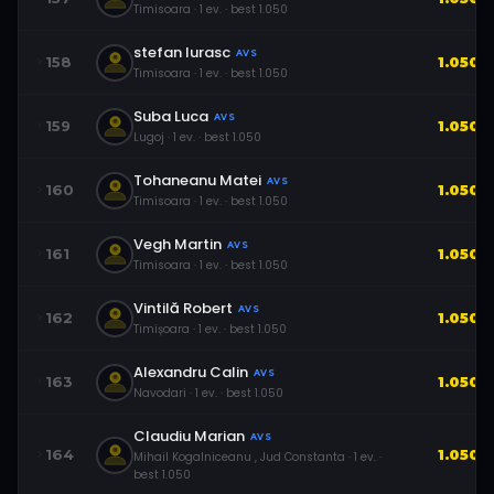
Timisoara
·
1
ev.
· best
1.050
stefan Iurasc
AVS
158
1.050
Timisoara
·
1
ev.
· best
1.050
Suba Luca
AVS
159
1.050
Lugoj
·
1
ev.
· best
1.050
Tohaneanu Matei
AVS
160
1.050
Timisoara
·
1
ev.
· best
1.050
Vegh Martin
AVS
161
1.050
Timisoara
·
1
ev.
· best
1.050
Vintilă Robert
AVS
162
1.050
Timișoara
·
1
ev.
· best
1.050
Alexandru Calin
AVS
163
1.050
Navodari
·
1
ev.
· best
1.050
Claudiu Marian
AVS
164
1.050
Mihail Kogalniceanu , Jud Constanta
·
1
ev.
·
best
1.050