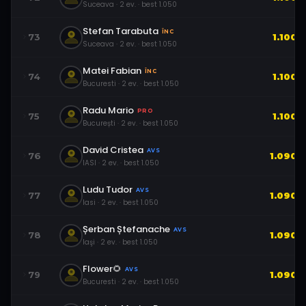
Suceava
·
2
ev.
· best
1.050
Stefan Tarabuta
ÎNC
73
1.100
Suceava
·
2
ev.
· best
1.050
Matei Fabian
ÎNC
74
1.100
Bucuresti
·
2
ev.
· best
1.050
Radu Mario
PRO
75
1.100
București
·
2
ev.
· best
1.050
David Cristea
AVS
76
1.090
IASI
·
2
ev.
· best
1.050
Ludu Tudor
AVS
77
1.090
Iasi
·
2
ev.
· best
1.050
Șerban Ștefanache
AVS
78
1.090
Iaşi
·
2
ev.
· best
1.050
Flower🌻
AVS
79
1.090
Bucuresti
·
2
ev.
· best
1.050