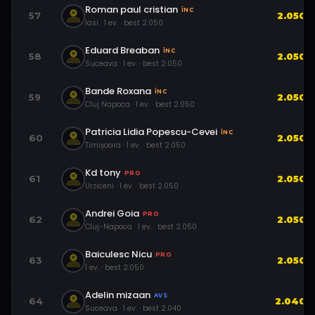
Roman paul cristian
ÎNC
57
2.050
Iasi
·
1
ev.
· best
2.050
Eduard Breaban
ÎNC
58
2.050
Suceava
·
1
ev.
· best
2.050
Bande Roxana
ÎNC
59
2.050
Cluj Napoca
·
1
ev.
· best
2.050
Patricia Lidia Popescu-Cevei
ÎNC
60
2.050
Timișoara
·
1
ev.
· best
2.050
Kd tony
PRO
61
2.050
Urziceni
·
1
ev.
· best
2.050
Andrei Goia
PRO
62
2.050
Cluj-Napoca
·
1
ev.
· best
2.050
Baiculesc Nicu
PRO
63
2.050
1
ev.
· best
2.050
Adelin mizaan
AVS
64
2.040
Suceava
·
1
ev.
· best
2.040