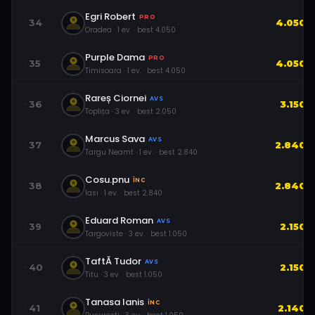
Egri Robert
PRO
34
4.050
Oradea
·
1
ev.
· best
4.050
Purple Dama
PRO
35
4.050
Timisoara
·
1
ev.
· best
4.050
Rareș Ciornei
AVS
36
3.150
Toplița
·
3
ev.
· best
2.050
Marcus Sava
AVS
37
2.840
Targu Neamt
·
1
ev.
· best
2.840
Cosu.pnu
ÎNC
38
2.840
Iasi
·
1
ev.
· best
2.840
Eduard Roman
AVS
39
2.150
Targoviste
·
3
ev.
· best
1.050
TaftĂ Tudor
AVS
40
2.150
Titu
·
3
ev.
· best
1.050
Tanasa Ianis
ÎNC
41
2.140