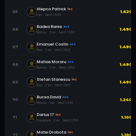
Hlepco Patrick
ÎNC
65
1.620
1
ev.
· best
1.620
Badea Rares
AVS
66
1.490
Bacau
·
2
ev.
· best
1.050
Emanuel Costin
AVS
67
1.490
Iasi
·
2
ev.
· best
1.050
Matias Moraru
AVS
68
1.490
Bacău
·
2
ev.
· best
1.050
Stefan Stanescu
ÎNC
69
1.490
Iasi
·
2
ev.
· best
1.050
Bucsa David
AVS
70
1.240
Bacau
·
1
ev.
· best
1.240
Darius 17
ÎNC
71
1.100
Suceava
·
2
ev.
· best
1.050
Matei Drobota
ÎNC
72
1.100