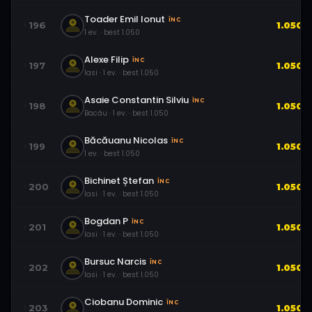
Toader Emil Ionut
ÎNC
196
1.050
1
ev.
· best
1.050
Alexe Filip
ÎNC
197
1.050
Iasi
·
1
ev.
· best
1.050
Asaie Constantin Silviu
ÎNC
198
1.050
Bacău
·
1
ev.
· best
1.050
Băcăuanu Nicolas
ÎNC
199
1.050
1
ev.
· best
1.050
Bichinet Ștefan
ÎNC
200
1.050
Iasi
·
1
ev.
· best
1.050
Bogdan P
ÎNC
201
1.050
Iasi
·
1
ev.
· best
1.050
Bursuc Narcis
ÎNC
202
1.050
Iasi
·
1
ev.
· best
1.050
Ciobanu Dominic
ÎNC
203
1.050