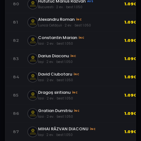
Hututuc Marius Razvan
AVS
80
1.090
Bucuresti
·
2
ev.
· best
1.050
Alexandru Roman
ÎNC
81
1.090
Lunca Cetățuii
·
2
ev.
· best
1.050
Constantin Marian
ÎNC
82
1.090
Iasi
·
2
ev.
· best
1.050
Darius Diaconu
ÎNC
83
1.090
Iași
·
2
ev.
· best
1.050
David Ciubotaru
ÎNC
84
1.090
Iasi
·
2
ev.
· best
1.050
Dragoș siritianu
ÎNC
85
1.090
Iasi
·
2
ev.
· best
1.050
Gratian Dumitriu
ÎNC
86
1.090
Iasi
·
2
ev.
· best
1.050
MIHAI RĂZVAN DIACONU
ÎNC
87
1.090
Iași
·
2
ev.
· best
1.050