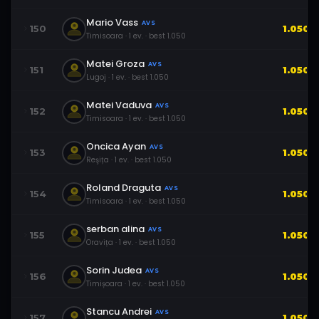
Mario Vass
AVS
150
1.050
Timisoara
·
1
ev.
· best
1.050
Matei Groza
AVS
151
1.050
Lugoj
·
1
ev.
· best
1.050
Matei Vaduva
AVS
152
1.050
Timisoara
·
1
ev.
· best
1.050
Oncica Ayan
AVS
153
1.050
Reşița
·
1
ev.
· best
1.050
Roland Draguta
AVS
154
1.050
Timisoara
·
1
ev.
· best
1.050
serban alina
AVS
155
1.050
Oravița
·
1
ev.
· best
1.050
Sorin Judea
AVS
156
1.050
Timișoara
·
1
ev.
· best
1.050
Stancu Andrei
AVS
157
1.050