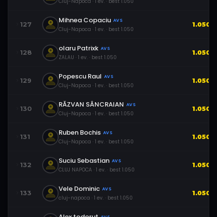
Cluj-Napoca
·
1
ev.
· best
1.050
Mihnea Copaciu
AVS
127
1.050
Cluj-Napoca
·
1
ev.
· best
1.050
olaru Patrixk
AVS
128
1.050
ZALAU
·
1
ev.
· best
1.050
Popescu Raul
AVS
129
1.050
Cluj-Napoca
·
1
ev.
· best
1.050
RĂZVAN SÂNCRAIAN
AVS
130
1.050
Cluj-Napoca
·
1
ev.
· best
1.050
Ruben Bochis
AVS
131
1.050
Cluj-Napoca
·
1
ev.
· best
1.050
Suciu Sebastian
AVS
132
1.050
CLUJ NAPOCA
·
1
ev.
· best
1.050
Vele Dominic
AVS
133
1.050
cluj-napoca
·
1
ev.
· best
1.050
Alex todorut