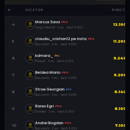
#
JUCĂTOR
PUNCTE
Marcus Sava
PRO
4
12.100
Targu Neamt
·
2
ev.
· best
6.050
claudiu_cristian12 pe insta
PRO
5
11.200
Bucuresti
·
4
ev.
· best
4.050
kdmara_
ÎNC
6
9.240
Ploiești
·
5
ev.
· best
6.050
Beldea Mario
PRO
7
9.200
Bucuresti
·
4
ev.
· best
4.050
Stroe Georgian
AVS
8
8.140
Bucuresti
·
3
ev.
· best
4.050
Rares Egri
PRO
9
8.100
Oradea
·
2
ev.
· best
6.050
Andrei Bogdan
PRO
10
7.100
Bucuresti
·
2
ev.
· best
6.050