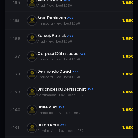
AVS
134
1.050
Arad
·
1
ev.
· best
1.050
Andi Paniovan
AVS
135
1.050
Timișoara
·
1
ev.
· best
1.050
Bursaș Patrick
AVS
136
1.050
Arad
·
1
ev.
· best
1.050
Carpaci Călin Lucas
AVS
137
1.050
Timișoara
·
1
ev.
· best
1.050
Delmondo David
AVS
138
1.050
Timișoara
·
1
ev.
· best
1.050
Draghicescu Denis Ionut
AVS
139
1.050
Caransebes
·
1
ev.
· best
1.050
Drule Alex
AVS
140
1.050
Timisoara
·
1
ev.
· best
1.050
Dulca Raul
AVS
141
1.050
Dumbravita
·
1
ev.
· best
1.050