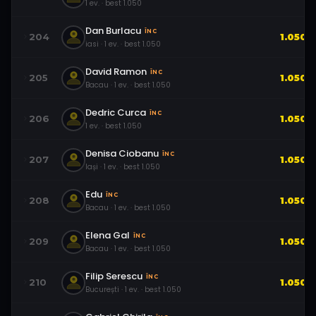
1
ev.
· best
1.050
Dan Burlacu
ÎNC
204
1.050
iasi
·
1
ev.
· best
1.050
David Ramon
ÎNC
205
1.050
Bacau
·
1
ev.
· best
1.050
Dedric Curca
ÎNC
206
1.050
1
ev.
· best
1.050
Denisa Ciobanu
ÎNC
207
1.050
Iași
·
1
ev.
· best
1.050
Edu
ÎNC
208
1.050
Bacau
·
1
ev.
· best
1.050
Elena Gal
ÎNC
209
1.050
Bacau
·
1
ev.
· best
1.050
Filip Serescu
ÎNC
210
1.050
București
·
1
ev.
· best
1.050