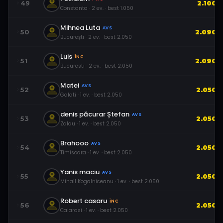
49
2.100
Constanta
·
2
ev.
· best
1.050
Mihnea Luta
AVS
50
2.090
București
·
2
ev.
· best
2.050
Luis
ÎNC
51
2.090
Bucuresti
·
2
ev.
· best
2.050
Matei
AVS
52
2.050
Galati
·
1
ev.
· best
2.050
denis păcurar Ștefan
AVS
53
2.050
Zalau
·
1
ev.
· best
2.050
Brahooo
AVS
54
2.050
Timisoara
·
1
ev.
· best
2.050
Yanis maciu
AVS
55
2.050
Mihail Kogalniceanu
·
1
ev.
· best
2.050
Robert casaru
ÎNC
56
2.050
Calarasi
·
1
ev.
· best
2.050