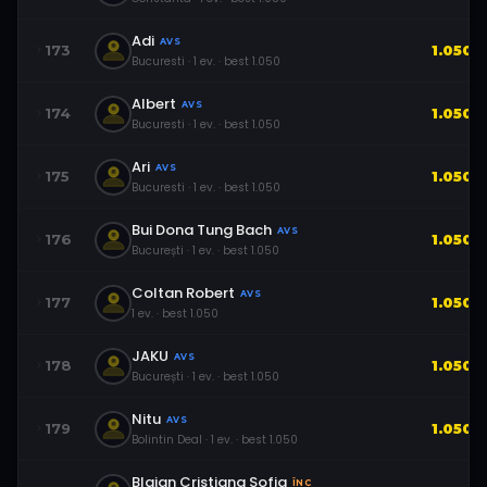
Adi
AVS
173
1.050
Bucuresti
·
1
ev.
· best
1.050
Albert
AVS
174
1.050
Bucuresti
·
1
ev.
· best
1.050
Ari
AVS
175
1.050
Bucuresti
·
1
ev.
· best
1.050
Bui Dona Tung Bach
AVS
176
1.050
București
·
1
ev.
· best
1.050
Coltan Robert
AVS
177
1.050
1
ev.
· best
1.050
JAKU
AVS
178
1.050
București
·
1
ev.
· best
1.050
Nitu
AVS
179
1.050
Bolintin Deal
·
1
ev.
· best
1.050
Blajan Cristiana Sofia
ÎNC