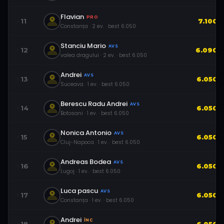
Flavian
PRO
11
7.100
Constanța
·
2
ev.
· best
6.050
Stanciu Mario
AVS
12
6.090
valea dragului
·
2
ev.
· best
6.050
Andrei
AVS
13
6.050
Suceava
·
1
ev.
· best
6.050
Berescu Radu Andrei
AVS
14
6.050
Botosani
·
1
ev.
· best
6.050
Nonica Antonio
AVS
15
6.050
Cluj-Napoca
·
1
ev.
· best
6.050
Andreas Bodea
AVS
16
6.050
Lugoj
·
1
ev.
· best
6.050
Luca pascu
AVS
17
6.050
Constanța
·
1
ev.
· best
6.050
Andrei
ÎNC