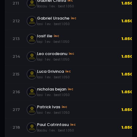
Gabriel Chirila
ÎNC
211
1.050
Bacau
·
1
ev.
· best
1.050
Gabriel Ursache
ÎNC
212
1.050
Iasi
·
1
ev.
· best
1.050
Iosif ilie
ÎNC
213
1.050
Iași
·
1
ev.
· best
1.050
Leo corodeanu
ÎNC
214
1.050
Iași
·
1
ev.
· best
1.050
Luca Grivinca
ÎNC
215
1.050
Iasi
·
1
ev.
· best
1.050
nicholas bejan
ÎNC
216
1.050
Iasi
·
1
ev.
· best
1.050
Patrick Ivas
ÎNC
217
1.050
Iasi
·
1
ev.
· best
1.050
Paul Catrintasu
ÎNC
218
1.050
Bacău
·
1
ev.
· best
1.050