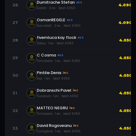
Dumitrache Stefan
AVS
26
4.090
Galati
·
2
ev.
· best
4.050
OsmanREGELE
AVS
27
4.090
bucurești
·
2
ev.
· best
4.050
fivemluca kay flock
AVS
28
4.050
Zalau
·
1
ev.
· best
4.050
C Cosma
AVS
29
4.050
Timisoara
·
1
ev.
· best
4.050
Pintilie Denis
ÎNC
30
4.050
Iași
·
1
ev.
· best
4.050
Dobranschi Pavel
ÎNC
31
4.050
Suceava
·
1
ev.
· best
4.050
MATTEO NEGRU
ÎNC
32
4.050
Timisoara
·
1
ev.
· best
4.050
David Rogoveanu
ÎNC
33
4.050
Cumpăna
·
1
ev.
· best
4.050