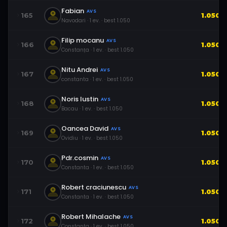
Fabian
AVS
165
1.050
Navodari
·
1
ev.
· best
1.050
Filip mocanu
AVS
166
1.050
Constanța
·
1
ev.
· best
1.050
Nitu Andrei
AVS
167
1.050
constanta
·
1
ev.
· best
1.050
Noris Iustin
AVS
168
1.050
Bacau
·
1
ev.
· best
1.050
Oancea David
AVS
169
1.050
Ovidiu
·
1
ev.
· best
1.050
Pdr.cosmin
AVS
170
1.050
Constanta
·
1
ev.
· best
1.050
Robert craciunescu
AVS
171
1.050
Constanta
·
1
ev.
· best
1.050
Robert Mihalache
AVS
172
1.050
Constanta
·
1
ev.
· best
1.050