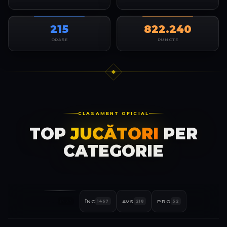
215
822.240
ORAȘE
PUNCTE
CLASAMENT OFICIAL
TOP
JUCĂTORI
PER
CATEGORIE
ALL
ÎNC
AVS
PRO
1737
1467
218
52