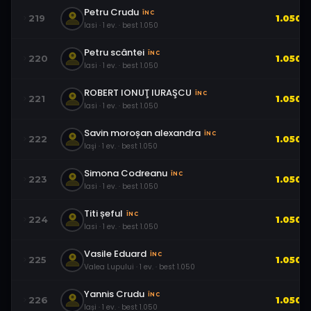
Petru Crudu
ÎNC
219
1.050
Iasi
·
1
ev.
· best
1.050
Petru scântei
ÎNC
220
1.050
Iasi
·
1
ev.
· best
1.050
ROBERT IONUŢ IURAŞCU
ÎNC
221
1.050
Iasi
·
1
ev.
· best
1.050
Savin moroșan alexandra
ÎNC
222
1.050
Iaşi
·
1
ev.
· best
1.050
Simona Codreanu
ÎNC
223
1.050
Iasi
·
1
ev.
· best
1.050
Titi șeful
ÎNC
224
1.050
Iasi
·
1
ev.
· best
1.050
Vasile Eduard
ÎNC
225
1.050
Valea Lupului
·
1
ev.
· best
1.050
Yannis Crudu
ÎNC
226
1.050
Iași
·
1
ev.
· best
1.050