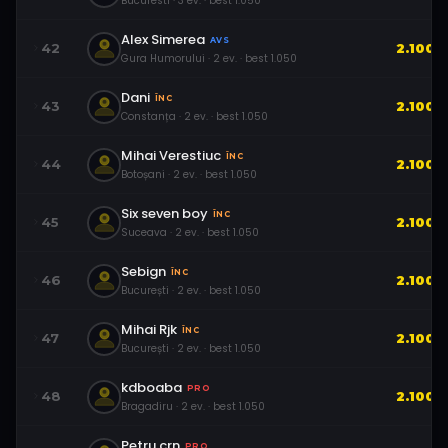
Bucuresti
·
3
ev.
· best
1.050
Alex Simerea
AVS
42
2.100
Gura Humorului
·
2
ev.
· best
1.050
Dani
ÎNC
43
2.100
Constanța
·
2
ev.
· best
1.050
Mihai Verestiuc
ÎNC
44
2.100
Botoșani
·
2
ev.
· best
1.050
Six seven boy
ÎNC
45
2.100
Suceava
·
2
ev.
· best
1.050
Sebign
ÎNC
46
2.100
București
·
2
ev.
· best
1.050
Mihai Rjk
ÎNC
47
2.100
București
·
2
ev.
· best
1.050
kdboaba
PRO
48
2.100
Bragadiru
·
2
ev.
· best
1.050
Petru.crn
PRO