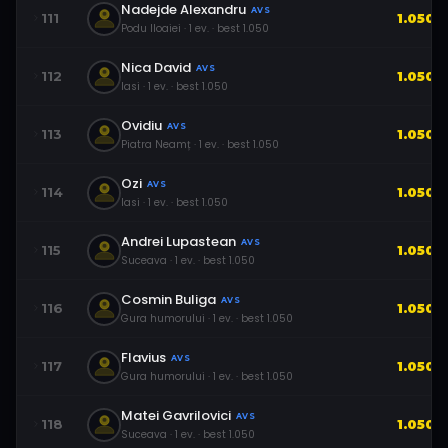
Nadejde Alexandru
AVS
111
1.050
Podu Iloaiei
·
1
ev.
· best
1.050
Nica David
AVS
112
1.050
Iasi
·
1
ev.
· best
1.050
Ovidiu
AVS
113
1.050
Piatra Neamț
·
1
ev.
· best
1.050
Ozi
AVS
114
1.050
Iasi
·
1
ev.
· best
1.050
Andrei Lupastean
AVS
115
1.050
Suceava
·
1
ev.
· best
1.050
Cosmin Buliga
AVS
116
1.050
Gura humorului
·
1
ev.
· best
1.050
Flavius
AVS
117
1.050
Gura humorului
·
1
ev.
· best
1.050
Matei Gavrilovici
AVS
118
1.050
Suceava
·
1
ev.
· best
1.050