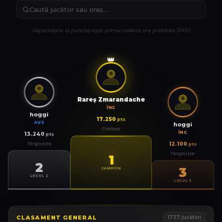
Departajare: la punctaj egal, primul calificat are prioritate (FIFO)
👑
Rareş Zmarandache
ÎNC
hoggi
17.250
pts
AVS
hoggi
Craiova
ÎNC
13.240
pts
Târgoviște
12.100
pts
Târgoviște
1
2
3
CAMPION
LOCUL 2
LOCUL 3
CLASAMENT GENERAL
1737
jucători