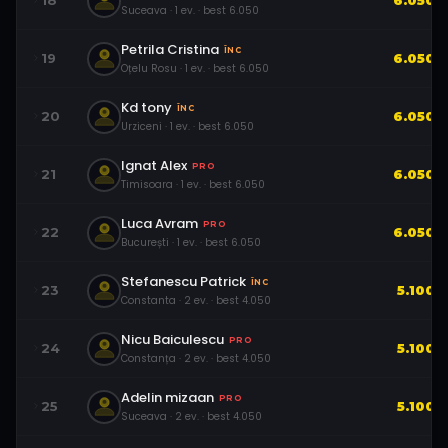
18
6.050
Suceava
·
1
ev.
· best
6.050
Petrila Cristina
ÎNC
19
6.050
Oțelu Rosu
·
1
ev.
· best
6.050
Kd tony
ÎNC
20
6.050
Urziceni
·
1
ev.
· best
6.050
Ignat Alex
PRO
21
6.050
Timisoara
·
1
ev.
· best
6.050
Luca Avram
PRO
22
6.050
București
·
1
ev.
· best
6.050
Stefanescu Patrick
ÎNC
23
5.100
Constanta
·
2
ev.
· best
4.050
Nicu Baiculescu
PRO
24
5.100
Constanța
·
2
ev.
· best
4.050
Adelin mizaan
PRO
25
5.100
Suceava
·
2
ev.
· best
4.050