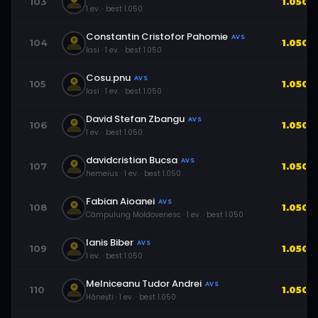
103
1.050
1
ev.
· best
1.050
Constantin Cristofor Pahomie
AVS
104
1.050
Iasi
·
1
ev.
· best
1.050
Cosu.pnu
AVS
105
1.050
Iasi
·
1
ev.
· best
1.050
David Stefan Zbangu
AVS
106
1.050
1
ev.
· best
1.050
davidcristian Bucsa
AVS
107
1.050
hemeius
·
1
ev.
· best
1.050
Fabian Aioanei
AVS
108
1.050
Câmpulung Moldovenesc
·
1
ev.
· best
1.050
Ianis Biber
AVS
109
1.050
1
ev.
· best
1.050
Melniceanu Tudor Andrei
AVS
110
1.050
Hănești
·
1
ev.
· best
1.050