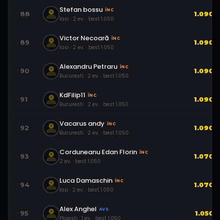
Stefan bossu
ÎNC
88
1.090
Iasi
·
2
ev.
· best
1.050
Victor Necoară
ÎNC
89
1.090
Iasi
·
2
ev.
· best
1.050
Alexandru Petraru
ÎNC
90
1.090
Bucuresti
·
2
ev.
· best
1.050
KdFilip11
ÎNC
91
1.090
Bucuresti
·
2
ev.
· best
1.050
Vacarus andy
ÎNC
92
1.090
Bucuresti
·
2
ev.
· best
1.050
Corduneanu Edan Florin
ÎNC
93
1.070
2
ev.
· best
1.050
Luca Damaschin
ÎNC
94
1.070
Iași
·
2
ev.
· best
1.050
Alex Anghel
AVS
95
1.050
Ploiesti
·
1
ev.
· best
1.050