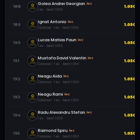
Golea Andrei Georgian
ÎNC
188
1.050
1
ev.
· best
1.050
Ignat Antonio
ÎNC
189
1.050
Călărași
·
1
ev.
· best
1.050
Lucas Matias Paun
ÎNC
190
1.050
1
ev.
· best
1.050
Mustafa David Valentin
ÎNC
191
1.050
Calarasi
·
1
ev.
· best
1.050
Neagu Aida
ÎNC
192
1.050
Calarasi
·
1
ev.
· best
1.050
Neagu Rami
ÎNC
193
1.050
Calarasi
·
1
ev.
· best
1.050
Radu Alexandru Stefan
ÎNC
194
1.050
1
ev.
· best
1.050
Raimond Spiru
ÎNC
195
1.050
Calarasi
·
1
ev.
· best
1.050