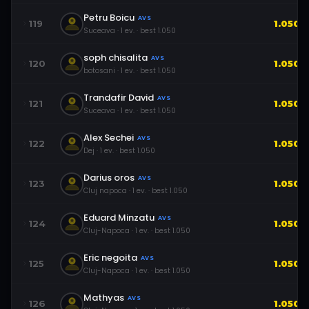
Petru Boicu
AVS
119
1.050
Suceava
·
1
ev.
· best
1.050
soph chisalita
AVS
120
1.050
botosani
·
1
ev.
· best
1.050
Trandafir David
AVS
121
1.050
Suceava
·
1
ev.
· best
1.050
Alex Sechei
AVS
122
1.050
Dej
·
1
ev.
· best
1.050
Darius oros
AVS
123
1.050
Cluj napoca
·
1
ev.
· best
1.050
Eduard Minzatu
AVS
124
1.050
Cluj-Napoca
·
1
ev.
· best
1.050
Eric negoita
AVS
125
1.050
Cluj-Napoca
·
1
ev.
· best
1.050
Mathyas
AVS
126
1.050