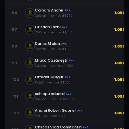
Câinaru Andrei
AVS
96
1.050
Călărași
·
1
ev.
· best
1.050
Cristian Frizbi
AVS
97
1.050
Călărași
·
1
ev.
· best
1.050
Darius Stoica
AVS
98
1.050
Călărași
·
1
ev.
· best
1.050
Mitică Căzănești
AVS
99
1.050
Calarasi
·
1
ev.
· best
1.050
Olteanu Mugur
AVS
100
1.050
Ploiești
·
1
ev.
· best
1.050
schiopu eduard
AVS
101
1.050
navodari
·
1
ev.
· best
1.050
Andrei Robert Gabriel
AVS
102
1.050
Iași
·
1
ev.
· best
1.050
Chilcos Vlad Constantin
AVS