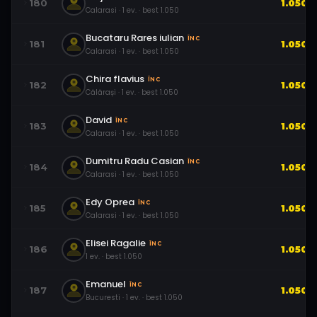
180
1.050
Calarasi
·
1
ev.
· best
1.050
Bucataru Rares iulian
ÎNC
181
1.050
Calarasi
·
1
ev.
· best
1.050
Chira flavius
ÎNC
182
1.050
Călărași
·
1
ev.
· best
1.050
David
ÎNC
183
1.050
Calarasi
·
1
ev.
· best
1.050
Dumitru Radu Casian
ÎNC
184
1.050
Calarasi
·
1
ev.
· best
1.050
Edy Oprea
ÎNC
185
1.050
Calarasi
·
1
ev.
· best
1.050
Elisei Ragalie
ÎNC
186
1.050
1
ev.
· best
1.050
Emanuel
ÎNC
187
1.050
Bucuresti
·
1
ev.
· best
1.050