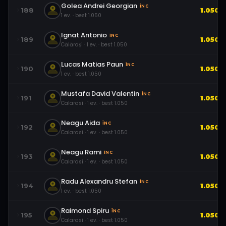
Golea Andrei Georgian
ÎNC
188
1.050
1
ev.
· best
1.050
Ignat Antonio
ÎNC
189
1.050
Călărași
·
1
ev.
· best
1.050
Lucas Matias Paun
ÎNC
190
1.050
1
ev.
· best
1.050
Mustafa David Valentin
ÎNC
191
1.050
Calarasi
·
1
ev.
· best
1.050
Neagu Aida
ÎNC
192
1.050
Calarasi
·
1
ev.
· best
1.050
Neagu Rami
ÎNC
193
1.050
Calarasi
·
1
ev.
· best
1.050
Radu Alexandru Stefan
ÎNC
194
1.050
1
ev.
· best
1.050
Raimond Spiru
ÎNC
195
1.050
Calarasi
·
1
ev.
· best
1.050