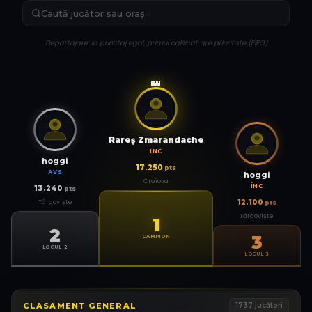
Departajare: la punctaj egal, primul calificat are prioritate (FIFO)
👑
Rareş Zmarandache
ÎNC
hoggi
17.250
pts
AVS
hoggi
Craiova
ÎNC
13.240
pts
Târgoviște
12.100
pts
Târgoviște
1
2
3
CAMPION
LOCUL 2
LOCUL 3
CLASAMENT GENERAL
1737
jucători