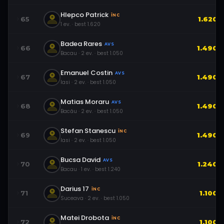
Hlepco Patrick
ÎNC
65
1.620
1
ev.
· best
1.620
Badea Rares
AVS
66
1.490
Bacau
·
2
ev.
· best
1.050
Emanuel Costin
AVS
67
1.490
Iasi
·
2
ev.
· best
1.050
Matias Moraru
AVS
68
1.490
Bacău
·
2
ev.
· best
1.050
Stefan Stanescu
ÎNC
69
1.490
Iasi
·
2
ev.
· best
1.050
Bucsa David
AVS
70
1.240
Bacau
·
1
ev.
· best
1.240
Darius 17
ÎNC
71
1.100
Suceava
·
2
ev.
· best
1.050
Matei Drobota
ÎNC
72
1.100