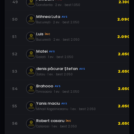
49
2.100
Constanta
·
2
ev.
· best
1.050
Mihnea Luta
AVS
50
2.090
București
·
2
ev.
· best
2.050
Luis
ÎNC
51
2.090
Bucuresti
·
2
ev.
· best
2.050
Matei
AVS
52
2.050
Galati
·
1
ev.
· best
2.050
denis păcurar Ștefan
AVS
53
2.050
Zalau
·
1
ev.
· best
2.050
Brahooo
AVS
54
2.050
Timisoara
·
1
ev.
· best
2.050
Yanis maciu
AVS
55
2.050
Mihail Kogalniceanu
·
1
ev.
· best
2.050
Robert casaru
ÎNC
56
2.050
Calarasi
·
1
ev.
· best
2.050