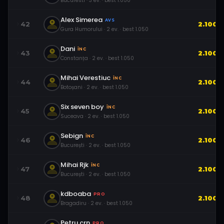
Bucuresti
·
3
ev.
· best
1.050
Alex Simerea
AVS
42
2.100
Gura Humorului
·
2
ev.
· best
1.050
Dani
ÎNC
43
2.100
Constanța
·
2
ev.
· best
1.050
Mihai Verestiuc
ÎNC
44
2.100
Botoșani
·
2
ev.
· best
1.050
Six seven boy
ÎNC
45
2.100
Suceava
·
2
ev.
· best
1.050
Sebign
ÎNC
46
2.100
București
·
2
ev.
· best
1.050
Mihai Rjk
ÎNC
47
2.100
București
·
2
ev.
· best
1.050
kdboaba
PRO
48
2.100
Bragadiru
·
2
ev.
· best
1.050
Petru.crn
PRO