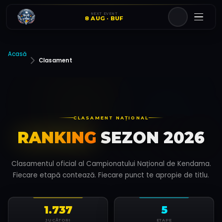
NEXT EVENT
8 AUG · BUF
Acasă
Clasament
CLASAMENT NAȚIONAL
RANKING
SEZON 2026
Clasamentul oficial al Campionatului Național de Kendama.
Fiecare etapă contează. Fiecare punct te apropie de titlu.
1.737
5
JUCĂTORI
ETAPE