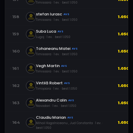
Timisoara
·
1
ev.
· best
1.050
stefan Iurasc
AVS
158
1.050
Timisoara
·
1
ev.
· best
1.050
Suba Luca
AVS
159
1.050
Lugoj
·
1
ev.
· best
1.050
Tohaneanu Matei
AVS
160
1.050
Timisoara
·
1
ev.
· best
1.050
Vegh Martin
AVS
161
1.050
Timisoara
·
1
ev.
· best
1.050
Vintilă Robert
AVS
162
1.050
Timișoara
·
1
ev.
· best
1.050
Alexandru Calin
AVS
163
1.050
Navodari
·
1
ev.
· best
1.050
Claudiu Marian
AVS
164
1.050
Mihail Kogalniceanu , Jud Constanta
·
1
ev.
·
best
1.050