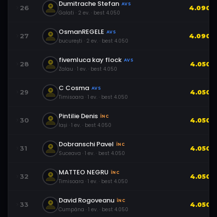
Dumitrache Stefan
AVS
26
4.090
Galati
·
2
ev.
· best
4.050
OsmanREGELE
AVS
27
4.090
bucurești
·
2
ev.
· best
4.050
fivemluca kay flock
AVS
28
4.050
Zalau
·
1
ev.
· best
4.050
C Cosma
AVS
29
4.050
Timisoara
·
1
ev.
· best
4.050
Pintilie Denis
ÎNC
30
4.050
Iași
·
1
ev.
· best
4.050
Dobranschi Pavel
ÎNC
31
4.050
Suceava
·
1
ev.
· best
4.050
MATTEO NEGRU
ÎNC
32
4.050
Timisoara
·
1
ev.
· best
4.050
David Rogoveanu
ÎNC
33
4.050
Cumpăna
·
1
ev.
· best
4.050