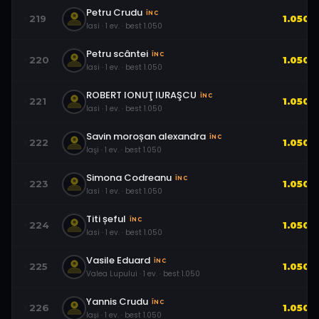
Petru Crudu
ÎNC
219
1.050
Iasi
·
1
ev.
· best
1.050
Petru scântei
ÎNC
220
1.050
Iasi
·
1
ev.
· best
1.050
ROBERT IONUŢ IURAŞCU
ÎNC
221
1.050
Iasi
·
1
ev.
· best
1.050
Savin moroșan alexandra
ÎNC
222
1.050
Iaşi
·
1
ev.
· best
1.050
Simona Codreanu
ÎNC
223
1.050
Iasi
·
1
ev.
· best
1.050
Titi șeful
ÎNC
224
1.050
Iasi
·
1
ev.
· best
1.050
Vasile Eduard
ÎNC
225
1.050
Valea Lupului
·
1
ev.
· best
1.050
Yannis Crudu
ÎNC
226
1.050
Iași
·
1
ev.
· best
1.050