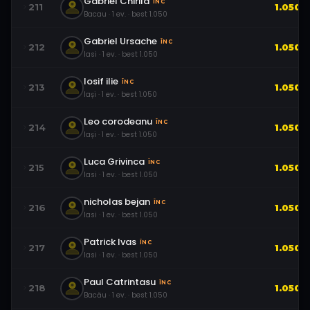
Gabriel Chirila
ÎNC
211
1.050
Bacau
·
1
ev.
· best
1.050
Gabriel Ursache
ÎNC
212
1.050
Iasi
·
1
ev.
· best
1.050
Iosif ilie
ÎNC
213
1.050
Iași
·
1
ev.
· best
1.050
Leo corodeanu
ÎNC
214
1.050
Iași
·
1
ev.
· best
1.050
Luca Grivinca
ÎNC
215
1.050
Iasi
·
1
ev.
· best
1.050
nicholas bejan
ÎNC
216
1.050
Iasi
·
1
ev.
· best
1.050
Patrick Ivas
ÎNC
217
1.050
Iasi
·
1
ev.
· best
1.050
Paul Catrintasu
ÎNC
218
1.050
Bacău
·
1
ev.
· best
1.050