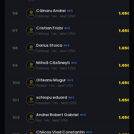
Câinaru Andrei
AVS
96
1.050
Călărași
·
1
ev.
· best
1.050
Cristian Frizbi
AVS
97
1.050
Călărași
·
1
ev.
· best
1.050
Darius Stoica
AVS
98
1.050
Călărași
·
1
ev.
· best
1.050
Mitică Căzănești
AVS
99
1.050
Calarasi
·
1
ev.
· best
1.050
Olteanu Mugur
AVS
100
1.050
Ploiești
·
1
ev.
· best
1.050
schiopu eduard
AVS
101
1.050
navodari
·
1
ev.
· best
1.050
Andrei Robert Gabriel
AVS
102
1.050
Iași
·
1
ev.
· best
1.050
Chilcos Vlad Constantin
AVS