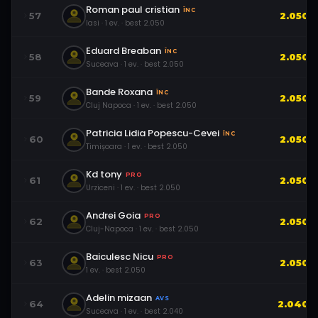
Roman paul cristian
ÎNC
57
2.050
Iasi
·
1
ev.
· best
2.050
Eduard Breaban
ÎNC
58
2.050
Suceava
·
1
ev.
· best
2.050
Bande Roxana
ÎNC
59
2.050
Cluj Napoca
·
1
ev.
· best
2.050
Patricia Lidia Popescu-Cevei
ÎNC
60
2.050
Timișoara
·
1
ev.
· best
2.050
Kd tony
PRO
61
2.050
Urziceni
·
1
ev.
· best
2.050
Andrei Goia
PRO
62
2.050
Cluj-Napoca
·
1
ev.
· best
2.050
Baiculesc Nicu
PRO
63
2.050
1
ev.
· best
2.050
Adelin mizaan
AVS
64
2.040
Suceava
·
1
ev.
· best
2.040