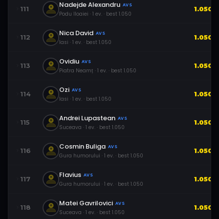
Nadejde Alexandru
AVS
111
1.050
Podu Iloaiei
·
1
ev.
· best
1.050
Nica David
AVS
112
1.050
Iasi
·
1
ev.
· best
1.050
Ovidiu
AVS
113
1.050
Piatra Neamț
·
1
ev.
· best
1.050
Ozi
AVS
114
1.050
Iasi
·
1
ev.
· best
1.050
Andrei Lupastean
AVS
115
1.050
Suceava
·
1
ev.
· best
1.050
Cosmin Buliga
AVS
116
1.050
Gura humorului
·
1
ev.
· best
1.050
Flavius
AVS
117
1.050
Gura humorului
·
1
ev.
· best
1.050
Matei Gavrilovici
AVS
118
1.050
Suceava
·
1
ev.
· best
1.050