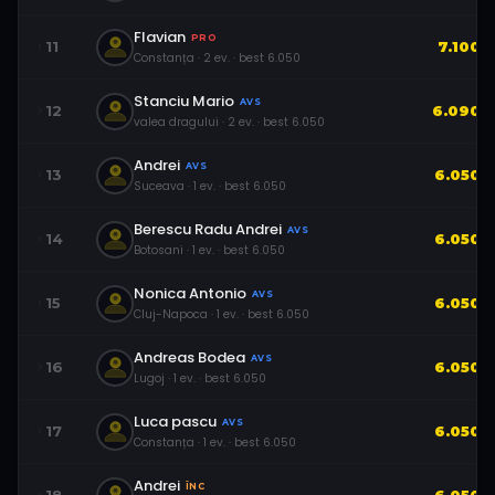
Flavian
PRO
11
7.100
Constanța
·
2
ev.
· best
6.050
Stanciu Mario
AVS
12
6.090
valea dragului
·
2
ev.
· best
6.050
Andrei
AVS
13
6.050
Suceava
·
1
ev.
· best
6.050
Berescu Radu Andrei
AVS
14
6.050
Botosani
·
1
ev.
· best
6.050
Nonica Antonio
AVS
15
6.050
Cluj-Napoca
·
1
ev.
· best
6.050
Andreas Bodea
AVS
16
6.050
Lugoj
·
1
ev.
· best
6.050
Luca pascu
AVS
17
6.050
Constanța
·
1
ev.
· best
6.050
Andrei
ÎNC