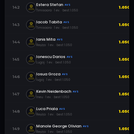
Estera Stefan
AVS
142
1.050
Timisoara
·
1
ev.
· best
1.050
Iacob Tabita
AVS
143
1.050
Timisoara
·
1
ev.
· best
1.050
Ianis Mita
AVS
144
1.050
Reșița
·
1
ev.
· best
1.050
Ionescu Darios
AVS
145
1.050
Lugoj
·
1
ev.
· best
1.050
Iosua Groza
AVS
146
1.050
lugoj
·
1
ev.
· best
1.050
Kevin Neidenbach
AVS
147
1.050
Ineu
·
1
ev.
· best
1.050
Luca Priala
AVS
148
1.050
Reșița
·
1
ev.
· best
1.050
Manole George Olivian
AVS
149
1.050
Reșița
·
1
ev.
· best
1.050