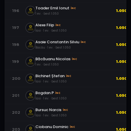
Toader Emil Ionut
ÎNC
196
1.050
1
ev.
· best
1.050
Alexe Filip
ÎNC
197
1.050
Iasi
·
1
ev.
· best
1.050
Asaie Constantin Silviu
ÎNC
198
1.050
Bacău
·
1
ev.
· best
1.050
Băcăuanu Nicolas
ÎNC
199
1.050
1
ev.
· best
1.050
Bichinet Ștefan
ÎNC
200
1.050
Iasi
·
1
ev.
· best
1.050
Bogdan P
ÎNC
201
1.050
Iasi
·
1
ev.
· best
1.050
Bursuc Narcis
ÎNC
202
1.050
Iasi
·
1
ev.
· best
1.050
Ciobanu Dominic
ÎNC
203
1.050