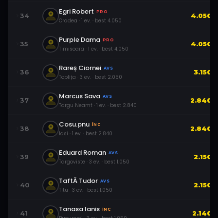
Egri Robert
PRO
34
4.050
Oradea
·
1
ev.
· best
4.050
Purple Dama
PRO
35
4.050
Timisoara
·
1
ev.
· best
4.050
Rareș Ciornei
AVS
36
3.150
Toplița
·
3
ev.
· best
2.050
Marcus Sava
AVS
37
2.840
Targu Neamt
·
1
ev.
· best
2.840
Cosu.pnu
ÎNC
38
2.840
Iasi
·
1
ev.
· best
2.840
Eduard Roman
AVS
39
2.150
Targoviste
·
3
ev.
· best
1.050
TaftĂ Tudor
AVS
40
2.150
Titu
·
3
ev.
· best
1.050
Tanasa Ianis
ÎNC
41
2.140