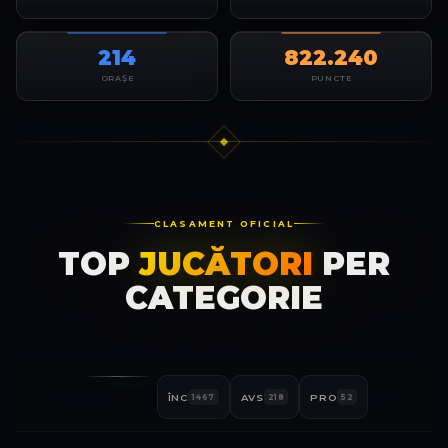
214
822.240
ORAȘE
PUNCTE
CLASAMENT OFICIAL
TOP
JUCĂTORI
PER
CATEGORIE
ALL
ÎNC
AVS
PRO
1737
1467
218
52