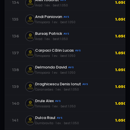
AVS
134
1.050
Arad
·
1
ev.
· best
1.050
Andi Paniovan
AVS
135
1.050
Timișoara
·
1
ev.
· best
1.050
Bursaș Patrick
AVS
136
1.050
Arad
·
1
ev.
· best
1.050
Carpaci Călin Lucas
AVS
137
1.050
Timișoara
·
1
ev.
· best
1.050
Delmondo David
AVS
138
1.050
Timișoara
·
1
ev.
· best
1.050
Draghicescu Denis Ionut
AVS
139
1.050
Caransebes
·
1
ev.
· best
1.050
Drule Alex
AVS
140
1.050
Timisoara
·
1
ev.
· best
1.050
Dulca Raul
AVS
141
1.050
Dumbravita
·
1
ev.
· best
1.050