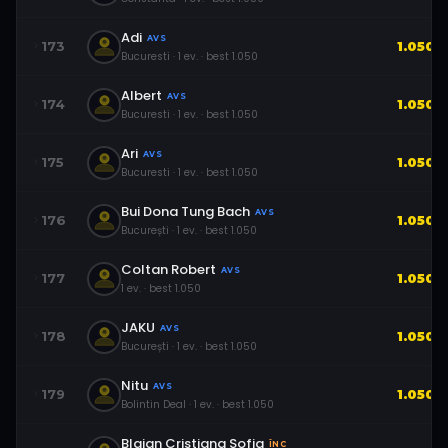
Adi
AVS
173
1.050
Bucuresti
·
1
ev.
· best
1.050
Albert
AVS
174
1.050
Bucuresti
·
1
ev.
· best
1.050
Ari
AVS
175
1.050
Bucuresti
·
1
ev.
· best
1.050
Bui Dona Tung Bach
AVS
176
1.050
București
·
1
ev.
· best
1.050
Coltan Robert
AVS
177
1.050
1
ev.
· best
1.050
JAKU
AVS
178
1.050
București
·
1
ev.
· best
1.050
Nitu
AVS
179
1.050
Bolintin Deal
·
1
ev.
· best
1.050
Blajan Cristiana Sofia
ÎNC