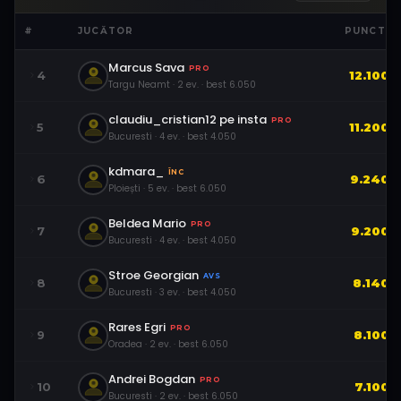
#
JUCĂTOR
PUNCTE
Marcus Sava
PRO
4
12.100
Targu Neamt
·
2
ev.
· best
6.050
claudiu_cristian12 pe insta
PRO
5
11.200
Bucuresti
·
4
ev.
· best
4.050
kdmara_
ÎNC
6
9.240
Ploiești
·
5
ev.
· best
6.050
Beldea Mario
PRO
7
9.200
Bucuresti
·
4
ev.
· best
4.050
Stroe Georgian
AVS
8
8.140
Bucuresti
·
3
ev.
· best
4.050
Rares Egri
PRO
9
8.100
Oradea
·
2
ev.
· best
6.050
Andrei Bogdan
PRO
10
7.100
Bucuresti
·
2
ev.
· best
6.050