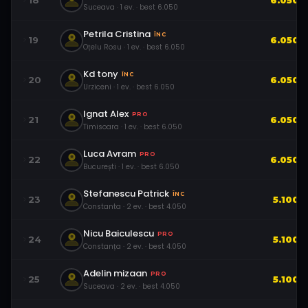
18
6.050
Suceava
·
1
ev.
· best
6.050
Petrila Cristina
ÎNC
19
6.050
Oțelu Rosu
·
1
ev.
· best
6.050
Kd tony
ÎNC
20
6.050
Urziceni
·
1
ev.
· best
6.050
Ignat Alex
PRO
21
6.050
Timisoara
·
1
ev.
· best
6.050
Luca Avram
PRO
22
6.050
București
·
1
ev.
· best
6.050
Stefanescu Patrick
ÎNC
23
5.100
Constanta
·
2
ev.
· best
4.050
Nicu Baiculescu
PRO
24
5.100
Constanța
·
2
ev.
· best
4.050
Adelin mizaan
PRO
25
5.100
Suceava
·
2
ev.
· best
4.050