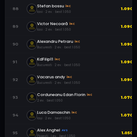
Stefan bossu
ÎNC
88
1.090
Iasi
·
2
ev.
· best
1.050
Victor Necoară
ÎNC
89
1.090
Iasi
·
2
ev.
· best
1.050
Alexandru Petraru
ÎNC
90
1.090
Bucuresti
·
2
ev.
· best
1.050
KdFilip11
ÎNC
91
1.090
Bucuresti
·
2
ev.
· best
1.050
Vacarus andy
ÎNC
92
1.090
Bucuresti
·
2
ev.
· best
1.050
Corduneanu Edan Florin
ÎNC
93
1.070
2
ev.
· best
1.050
Luca Damaschin
ÎNC
94
1.070
Iași
·
2
ev.
· best
1.050
Alex Anghel
AVS
95
1.050
Ploiesti
·
1
ev.
· best
1.050