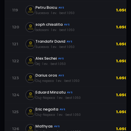
Petru Boicu
AVS
119
1.050
Suceava
·
1
ev.
· best
1.050
soph chisalita
AVS
120
1.050
botosani
·
1
ev.
· best
1.050
Trandafir David
AVS
121
1.050
Suceava
·
1
ev.
· best
1.050
Alex Sechei
AVS
122
1.050
Dej
·
1
ev.
· best
1.050
Darius oros
AVS
123
1.050
Cluj napoca
·
1
ev.
· best
1.050
Eduard Minzatu
AVS
124
1.050
Cluj-Napoca
·
1
ev.
· best
1.050
Eric negoita
AVS
125
1.050
Cluj-Napoca
·
1
ev.
· best
1.050
Mathyas
AVS
126
1.050