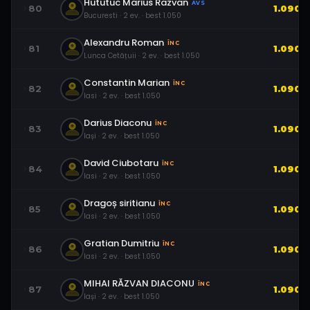
Hututuc Marius Razvan
AVS
80
1.090
Bucuresti
·
2
ev.
· best
1.050
Alexandru Roman
ÎNC
81
1.090
Lunca Cetățuii
·
2
ev.
· best
1.050
Constantin Marian
ÎNC
82
1.090
Iasi
·
2
ev.
· best
1.050
Darius Diaconu
ÎNC
83
1.090
Iași
·
2
ev.
· best
1.050
David Ciubotaru
ÎNC
84
1.090
Iasi
·
2
ev.
· best
1.050
Dragoș siritianu
ÎNC
85
1.090
Iasi
·
2
ev.
· best
1.050
Gratian Dumitriu
ÎNC
86
1.090
Iasi
·
2
ev.
· best
1.050
MIHAI RĂZVAN DIACONU
ÎNC
87
1.090
Iași
·
2
ev.
· best
1.050