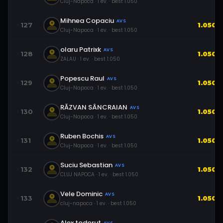
Cluj-Napoca
·
1
ev.
· best
1.050
Mihnea Copaciu
AVS
127
1.050
Cluj-Napoca
·
1
ev.
· best
1.050
olaru Patrixk
AVS
128
1.050
ZALAU
·
1
ev.
· best
1.050
Popescu Raul
AVS
129
1.050
Cluj-Napoca
·
1
ev.
· best
1.050
RĂZVAN SÂNCRAIAN
AVS
130
1.050
Cluj-Napoca
·
1
ev.
· best
1.050
Ruben Bochis
AVS
131
1.050
Cluj-Napoca
·
1
ev.
· best
1.050
Suciu Sebastian
AVS
132
1.050
CLUJ NAPOCA
·
1
ev.
· best
1.050
Vele Dominic
AVS
133
1.050
cluj-napoca
·
1
ev.
· best
1.050
Alex todorut