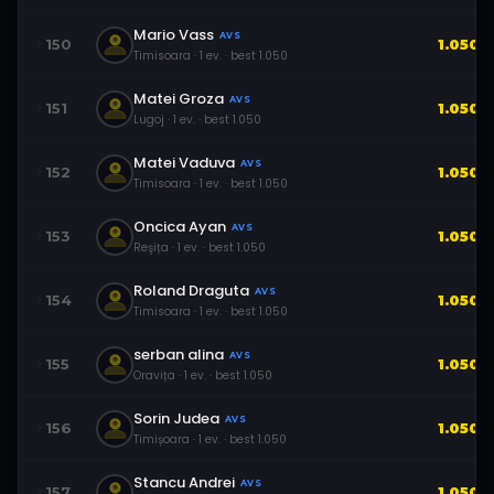
Mario Vass
AVS
150
1.050
Timisoara
·
1
ev.
· best
1.050
Matei Groza
AVS
151
1.050
Lugoj
·
1
ev.
· best
1.050
Matei Vaduva
AVS
152
1.050
Timisoara
·
1
ev.
· best
1.050
Oncica Ayan
AVS
153
1.050
Reşița
·
1
ev.
· best
1.050
Roland Draguta
AVS
154
1.050
Timisoara
·
1
ev.
· best
1.050
serban alina
AVS
155
1.050
Oravița
·
1
ev.
· best
1.050
Sorin Judea
AVS
156
1.050
Timișoara
·
1
ev.
· best
1.050
Stancu Andrei
AVS
157
1.050