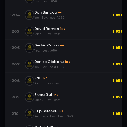
1
ev.
· best
1.050
Dan Burlacu
ÎNC
204
1.050
iasi
·
1
ev.
· best
1.050
David Ramon
ÎNC
205
1.050
Bacau
·
1
ev.
· best
1.050
Dedric Curca
ÎNC
206
1.050
1
ev.
· best
1.050
Denisa Ciobanu
ÎNC
207
1.050
Iași
·
1
ev.
· best
1.050
Edu
ÎNC
208
1.050
Bacau
·
1
ev.
· best
1.050
Elena Gal
ÎNC
209
1.050
Bacau
·
1
ev.
· best
1.050
Filip Serescu
ÎNC
210
1.050
București
·
1
ev.
· best
1.050