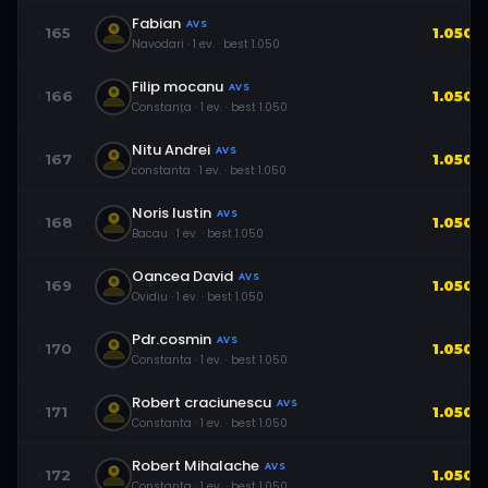
Fabian
AVS
165
1.050
Navodari
·
1
ev.
· best
1.050
Filip mocanu
AVS
166
1.050
Constanța
·
1
ev.
· best
1.050
Nitu Andrei
AVS
167
1.050
constanta
·
1
ev.
· best
1.050
Noris Iustin
AVS
168
1.050
Bacau
·
1
ev.
· best
1.050
Oancea David
AVS
169
1.050
Ovidiu
·
1
ev.
· best
1.050
Pdr.cosmin
AVS
170
1.050
Constanta
·
1
ev.
· best
1.050
Robert craciunescu
AVS
171
1.050
Constanta
·
1
ev.
· best
1.050
Robert Mihalache
AVS
172
1.050
Constanta
·
1
ev.
· best
1.050