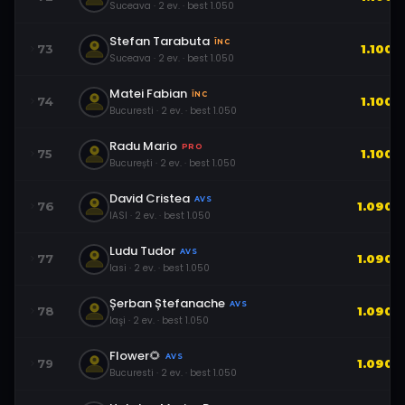
Suceava
·
2
ev.
· best
1.050
Stefan Tarabuta
ÎNC
73
1.100
Suceava
·
2
ev.
· best
1.050
Matei Fabian
ÎNC
74
1.100
Bucuresti
·
2
ev.
· best
1.050
Radu Mario
PRO
75
1.100
București
·
2
ev.
· best
1.050
David Cristea
AVS
76
1.090
IASI
·
2
ev.
· best
1.050
Ludu Tudor
AVS
77
1.090
Iasi
·
2
ev.
· best
1.050
Șerban Ștefanache
AVS
78
1.090
Iaşi
·
2
ev.
· best
1.050
Flower🌻
AVS
79
1.090
Bucuresti
·
2
ev.
· best
1.050