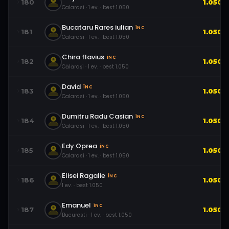
180
1.050
Calarasi
·
1
ev.
· best
1.050
Bucataru Rares iulian
ÎNC
181
1.050
Calarasi
·
1
ev.
· best
1.050
Chira flavius
ÎNC
182
1.050
Călărași
·
1
ev.
· best
1.050
David
ÎNC
183
1.050
Calarasi
·
1
ev.
· best
1.050
Dumitru Radu Casian
ÎNC
184
1.050
Calarasi
·
1
ev.
· best
1.050
Edy Oprea
ÎNC
185
1.050
Calarasi
·
1
ev.
· best
1.050
Elisei Ragalie
ÎNC
186
1.050
1
ev.
· best
1.050
Emanuel
ÎNC
187
1.050
Bucuresti
·
1
ev.
· best
1.050