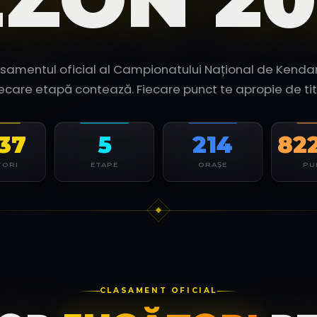
samentul oficial al Campionatului Național de Kend
iecare etapă contează. Fiecare punct te apropie de titl
737
5
214
82
TORI
ETAPE
ORAȘE
PU
CLASAMENT OFICIAL