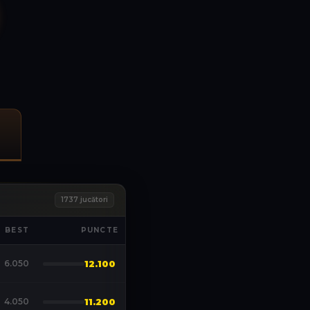
1737
jucători
BEST
PUNCTE
6.050
12.100
4.050
11.200