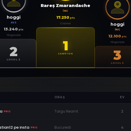
Rareş Zmarandache
ÎNC
hoggi
17.250
pts
AVS
Craiova
hoggi
13.240
pts
ÎNC
Târgoviște
12.100
pts
1
Târgoviște
2
3
CAMPION
LOCUL 2
LOCUL 3
ORAȘ
EV
va
Targu Neamt
2
PRO
stian12 pe insta
Bucuresti
4
PRO