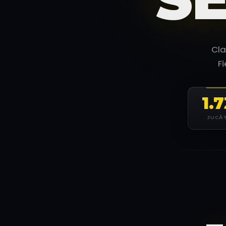
Cla
F
1.
JUCĂ