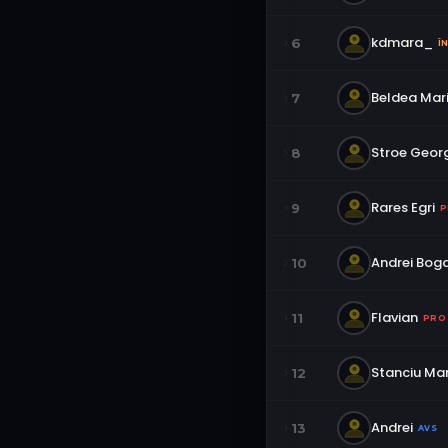
kdmara_
6
Î
Beldea Mar
7
Stroe Geor
8
Rares Egri
9
P
Andrei Bog
10
Flavian
11
PRO
Stanciu Mar
12
Andrei
13
AVS