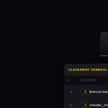
CLASAMENT GENERAL
#
JUCĂTOR
Marcus Sa
4
claudiu_cri
5