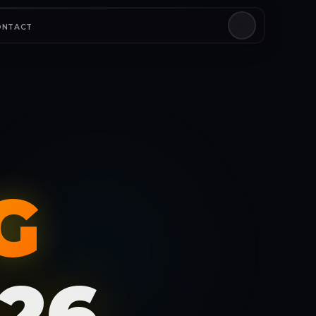
ONTACT
G
26