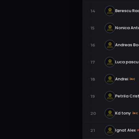
Berescu Ra
14
Nonica Ant
15
Andreas B
16
Luca pascu
17
Andrei
18
ÎNC
Petrila Cris
19
Kd tony
20
ÎNC
Ignat Alex
21