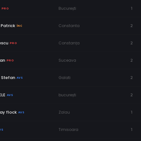
București
1
PRO
Patrick
Constanta
2
ÎNC
escu
Constanța
2
PRO
aan
Suceava
2
PRO
 Stefan
Galati
2
AVS
LE
bucurești
2
AVS
ay flock
Zalau
1
AVS
Timisoara
1
VS