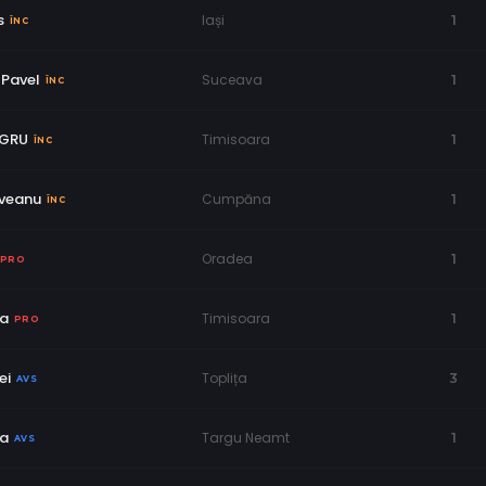
s
Iași
1
ÎNC
 Pavel
Suceava
1
ÎNC
EGRU
Timisoara
1
ÎNC
veanu
Cumpăna
1
ÎNC
Oradea
1
PRO
ma
Timisoara
1
PRO
ei
Toplița
3
AVS
va
Targu Neamt
1
AVS