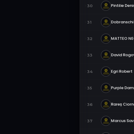
Pintilie Deni
30
Dobranschi
31
MATTEO N
32
David Rogo
33
Egri Robert
34
Purple Da
35
Rareș Ciorn
36
Marcus Sa
37