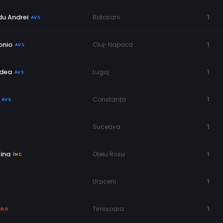
du Andrei
Botosani
1
AVS
onio
Cluj-Napoca
1
AVS
odea
Lugoj
1
AVS
Constanța
1
AVS
Suceava
1
tina
Oțelu Rosu
1
ÎNC
Urziceni
1
Timisoara
1
PRO