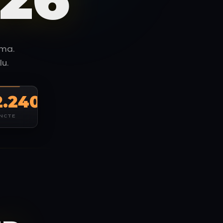
ama.
u.
2.240
NCTE