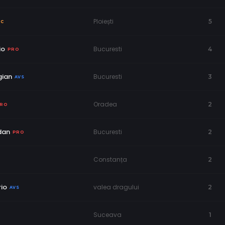
Ploiești
5
NC
io
Bucuresti
4
PRO
gian
Bucuresti
3
AVS
Oradea
2
RO
dan
Bucuresti
2
PRO
Constanța
2
io
valea dragului
2
AVS
Suceava
1