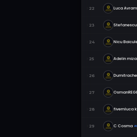
Luca Avram
22
Stefanescu 
23
Nicu Baicul
24
Adelin miz
25
Dumitrache
26
OsmanREGE
27
fivemluca k
28
C Cosma
29
A