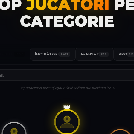
TOP
JUCĂTORI
PE
CATEGORIE
TOATE
ÎNCEPĂTORI
AVANSAT
PRO
1737
1467
218
52
Departajare: la punctaj egal, primul calificat are prioritate (FIFO)
👑