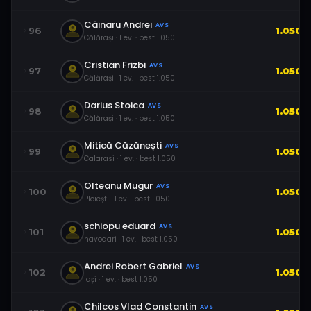
Câinaru Andrei
AVS
96
1.050
Călărași
·
1
ev.
· best
1.050
Cristian Frizbi
AVS
97
1.050
Călărași
·
1
ev.
· best
1.050
Darius Stoica
AVS
98
1.050
Călărași
·
1
ev.
· best
1.050
Mitică Căzănești
AVS
99
1.050
Calarasi
·
1
ev.
· best
1.050
Olteanu Mugur
AVS
100
1.050
Ploiești
·
1
ev.
· best
1.050
schiopu eduard
AVS
101
1.050
navodari
·
1
ev.
· best
1.050
Andrei Robert Gabriel
AVS
102
1.050
Iași
·
1
ev.
· best
1.050
Chilcos Vlad Constantin
AVS