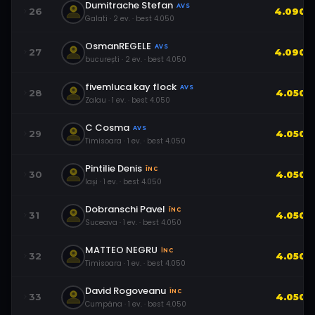
Dumitrache Stefan
AVS
26
4.090
Galati
·
2
ev.
· best
4.050
OsmanREGELE
AVS
27
4.090
bucurești
·
2
ev.
· best
4.050
fivemluca kay flock
AVS
28
4.050
Zalau
·
1
ev.
· best
4.050
C Cosma
AVS
29
4.050
Timisoara
·
1
ev.
· best
4.050
Pintilie Denis
ÎNC
30
4.050
Iași
·
1
ev.
· best
4.050
Dobranschi Pavel
ÎNC
31
4.050
Suceava
·
1
ev.
· best
4.050
MATTEO NEGRU
ÎNC
32
4.050
Timisoara
·
1
ev.
· best
4.050
David Rogoveanu
ÎNC
33
4.050
Cumpăna
·
1
ev.
· best
4.050