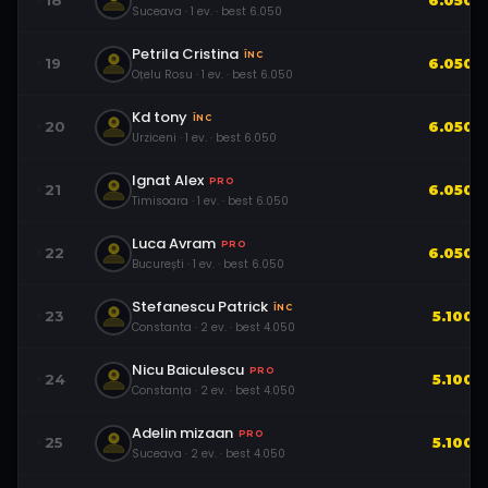
18
6.050
Suceava
·
1
ev.
· best
6.050
Petrila Cristina
ÎNC
19
6.050
Oțelu Rosu
·
1
ev.
· best
6.050
Kd tony
ÎNC
20
6.050
Urziceni
·
1
ev.
· best
6.050
Ignat Alex
PRO
21
6.050
Timisoara
·
1
ev.
· best
6.050
Luca Avram
PRO
22
6.050
București
·
1
ev.
· best
6.050
Stefanescu Patrick
ÎNC
23
5.100
Constanta
·
2
ev.
· best
4.050
Nicu Baiculescu
PRO
24
5.100
Constanța
·
2
ev.
· best
4.050
Adelin mizaan
PRO
25
5.100
Suceava
·
2
ev.
· best
4.050