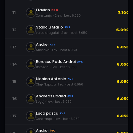
Flavian
PRO
11
7.100
Constanța
·
2
ev.
· best
6.050
Stanciu Mario
AVS
12
6.090
valea dragului
·
2
ev.
· best
6.050
Andrei
AVS
13
6.050
Suceava
·
1
ev.
· best
6.050
Berescu Radu Andrei
AVS
14
6.050
Botosani
·
1
ev.
· best
6.050
Nonica Antonio
AVS
15
6.050
Cluj-Napoca
·
1
ev.
· best
6.050
Andreas Bodea
AVS
16
6.050
Lugoj
·
1
ev.
· best
6.050
Luca pascu
AVS
17
6.050
Constanța
·
1
ev.
· best
6.050
Andrei
ÎNC