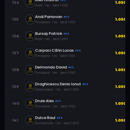
AVS
134
1.050
Arad
·
1
ev.
· best
1.050
Andi Paniovan
AVS
135
1.050
Timișoara
·
1
ev.
· best
1.050
Bursaș Patrick
AVS
136
1.050
Arad
·
1
ev.
· best
1.050
Carpaci Călin Lucas
AVS
137
1.050
Timișoara
·
1
ev.
· best
1.050
Delmondo David
AVS
138
1.050
Timișoara
·
1
ev.
· best
1.050
Draghicescu Denis Ionut
AVS
139
1.050
Caransebes
·
1
ev.
· best
1.050
Drule Alex
AVS
140
1.050
Timisoara
·
1
ev.
· best
1.050
Dulca Raul
AVS
141
1.050
Dumbravita
·
1
ev.
· best
1.050