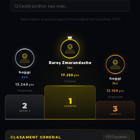
Departajare: la punctaj egal, primul calificat are prioritate (FIFO)
👑
Rareş Zmarandache
ÎNC
hoggi
17.250
pts
AVS
hoggi
Craiova
ÎNC
13.240
pts
Târgoviște
12.100
pts
Târgoviște
1
2
3
CAMPION
LOCUL 2
LOCUL 3
CLASAMENT GENERAL
1737
jucători