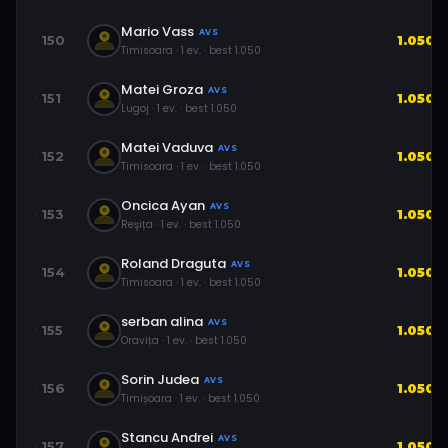
Mario Vass
AVS
150
1.050
Timisoara
·
1
ev.
· best
1.050
Matei Groza
AVS
151
1.050
Lugoj
·
1
ev.
· best
1.050
Matei Vaduva
AVS
152
1.050
Timisoara
·
1
ev.
· best
1.050
Oncica Ayan
AVS
153
1.050
Reşița
·
1
ev.
· best
1.050
Roland Draguta
AVS
154
1.050
Timisoara
·
1
ev.
· best
1.050
serban alina
AVS
155
1.050
Oravița
·
1
ev.
· best
1.050
Sorin Judea
AVS
156
1.050
Timișoara
·
1
ev.
· best
1.050
Stancu Andrei
AVS
157
1.050