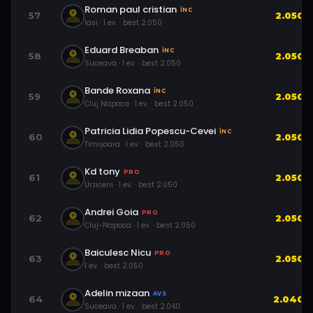
Roman paul cristian
ÎNC
57
2.050
Iasi
·
1
ev.
· best
2.050
Eduard Breaban
ÎNC
58
2.050
Suceava
·
1
ev.
· best
2.050
Bande Roxana
ÎNC
59
2.050
Cluj Napoca
·
1
ev.
· best
2.050
Patricia Lidia Popescu-Cevei
ÎNC
60
2.050
Timișoara
·
1
ev.
· best
2.050
Kd tony
PRO
61
2.050
Urziceni
·
1
ev.
· best
2.050
Andrei Goia
PRO
62
2.050
Cluj-Napoca
·
1
ev.
· best
2.050
Baiculesc Nicu
PRO
63
2.050
1
ev.
· best
2.050
Adelin mizaan
AVS
64
2.040
Suceava
·
1
ev.
· best
2.040