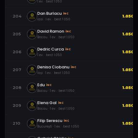
1
ev.
· best
1.050
Dan Burlacu
ÎNC
204
1.050
iasi
·
1
ev.
· best
1.050
David Ramon
ÎNC
205
1.050
Bacau
·
1
ev.
· best
1.050
Dedric Curca
ÎNC
206
1.050
1
ev.
· best
1.050
Denisa Ciobanu
ÎNC
207
1.050
Iași
·
1
ev.
· best
1.050
Edu
ÎNC
208
1.050
Bacau
·
1
ev.
· best
1.050
Elena Gal
ÎNC
209
1.050
Bacau
·
1
ev.
· best
1.050
Filip Serescu
ÎNC
210
1.050
București
·
1
ev.
· best
1.050