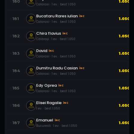
180
1.050
Calarasi
·
1
ev.
· best
1.050
Bucataru Rares iulian
ÎNC
181
1.050
Calarasi
·
1
ev.
· best
1.050
Chira flavius
ÎNC
182
1.050
Călărași
·
1
ev.
· best
1.050
David
ÎNC
183
1.050
Calarasi
·
1
ev.
· best
1.050
Dumitru Radu Casian
ÎNC
184
1.050
Calarasi
·
1
ev.
· best
1.050
Edy Oprea
ÎNC
185
1.050
Calarasi
·
1
ev.
· best
1.050
Elisei Ragalie
ÎNC
186
1.050
1
ev.
· best
1.050
Emanuel
ÎNC
187
1.050
Bucuresti
·
1
ev.
· best
1.050