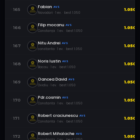
Fabian
AVS
165
1.050
Navodari
·
1
ev.
· best
1.050
Filip mocanu
AVS
166
1.050
Constanța
·
1
ev.
· best
1.050
Nitu Andrei
AVS
167
1.050
constanta
·
1
ev.
· best
1.050
Noris Iustin
AVS
168
1.050
Bacau
·
1
ev.
· best
1.050
Oancea David
AVS
169
1.050
Ovidiu
·
1
ev.
· best
1.050
Pdr.cosmin
AVS
170
1.050
Constanta
·
1
ev.
· best
1.050
Robert craciunescu
AVS
171
1.050
Constanta
·
1
ev.
· best
1.050
Robert Mihalache
AVS
172
1.050
Constanta
·
1
ev.
· best
1.050