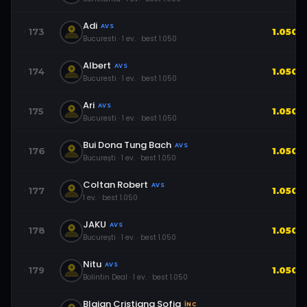
Adi
AVS
173
1.050
Bucuresti
·
1
ev.
· best
1.050
Albert
AVS
174
1.050
Bucuresti
·
1
ev.
· best
1.050
Ari
AVS
175
1.050
Bucuresti
·
1
ev.
· best
1.050
Bui Dona Tung Bach
AVS
176
1.050
București
·
1
ev.
· best
1.050
Coltan Robert
AVS
177
1.050
1
ev.
· best
1.050
JAKU
AVS
178
1.050
București
·
1
ev.
· best
1.050
Nitu
AVS
179
1.050
Bolintin Deal
·
1
ev.
· best
1.050
Blajan Cristiana Sofia
ÎNC