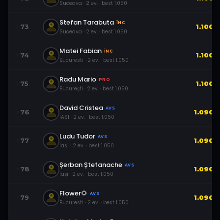
Suceava
·
2
ev.
· best
1.050
Stefan Tarabuta
ÎNC
73
1.100
Suceava
·
2
ev.
· best
1.050
Matei Fabian
ÎNC
74
1.100
Bucuresti
·
2
ev.
· best
1.050
Radu Mario
PRO
75
1.100
București
·
2
ev.
· best
1.050
David Cristea
AVS
76
1.090
IASI
·
2
ev.
· best
1.050
Ludu Tudor
AVS
77
1.090
Iasi
·
2
ev.
· best
1.050
Șerban Ștefanache
AVS
78
1.090
Iaşi
·
2
ev.
· best
1.050
Flower🌻
AVS
79
1.090
Bucuresti
·
2
ev.
· best
1.050