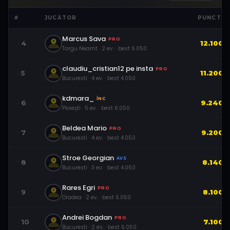
#
JUCĂTOR
PUNCTE
Marcus Sava
PRO
4
12.100
Targu Neamt
·
2
ev.
· best
6.050
claudiu_cristian12 pe insta
PRO
5
11.200
Bucuresti
·
4
ev.
· best
4.050
kdmara_
ÎNC
6
9.240
Ploiești
·
5
ev.
· best
6.050
Beldea Mario
PRO
7
9.200
Bucuresti
·
4
ev.
· best
4.050
Stroe Georgian
AVS
8
8.140
Bucuresti
·
3
ev.
· best
4.050
Rares Egri
PRO
9
8.100
Oradea
·
2
ev.
· best
6.050
Andrei Bogdan
PRO
10
7.100
Bucuresti
·
2
ev.
· best
6.050