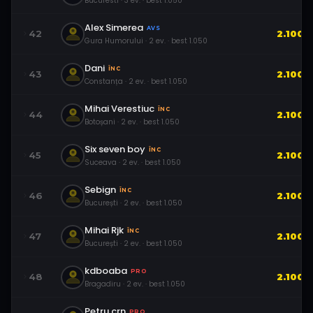
Bucuresti
·
3
ev.
· best
1.050
Alex Simerea
AVS
42
2.100
Gura Humorului
·
2
ev.
· best
1.050
Dani
ÎNC
43
2.100
Constanța
·
2
ev.
· best
1.050
Mihai Verestiuc
ÎNC
44
2.100
Botoșani
·
2
ev.
· best
1.050
Six seven boy
ÎNC
45
2.100
Suceava
·
2
ev.
· best
1.050
Sebign
ÎNC
46
2.100
București
·
2
ev.
· best
1.050
Mihai Rjk
ÎNC
47
2.100
București
·
2
ev.
· best
1.050
kdboaba
PRO
48
2.100
Bragadiru
·
2
ev.
· best
1.050
Petru.crn
PRO