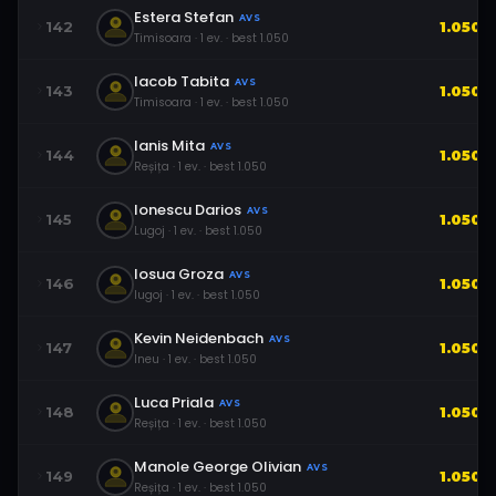
Estera Stefan
AVS
142
1.050
Timisoara
·
1
ev.
· best
1.050
Iacob Tabita
AVS
143
1.050
Timisoara
·
1
ev.
· best
1.050
Ianis Mita
AVS
144
1.050
Reșița
·
1
ev.
· best
1.050
Ionescu Darios
AVS
145
1.050
Lugoj
·
1
ev.
· best
1.050
Iosua Groza
AVS
146
1.050
lugoj
·
1
ev.
· best
1.050
Kevin Neidenbach
AVS
147
1.050
Ineu
·
1
ev.
· best
1.050
Luca Priala
AVS
148
1.050
Reșița
·
1
ev.
· best
1.050
Manole George Olivian
AVS
149
1.050
Reșița
·
1
ev.
· best
1.050