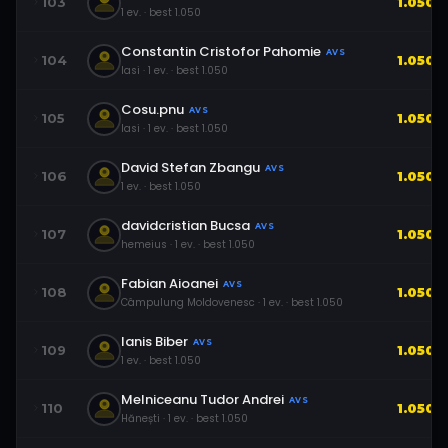
103
1.050
1
ev.
· best
1.050
Constantin Cristofor Pahomie
AVS
104
1.050
Iasi
·
1
ev.
· best
1.050
Cosu.pnu
AVS
105
1.050
Iasi
·
1
ev.
· best
1.050
David Stefan Zbangu
AVS
106
1.050
1
ev.
· best
1.050
davidcristian Bucsa
AVS
107
1.050
hemeius
·
1
ev.
· best
1.050
Fabian Aioanei
AVS
108
1.050
Câmpulung Moldovenesc
·
1
ev.
· best
1.050
Ianis Biber
AVS
109
1.050
1
ev.
· best
1.050
Melniceanu Tudor Andrei
AVS
110
1.050
Hănești
·
1
ev.
· best
1.050