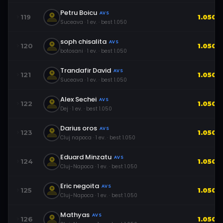
Petru Boicu
AVS
119
1.050
Suceava
·
1
ev.
· best
1.050
soph chisalita
AVS
120
1.050
botosani
·
1
ev.
· best
1.050
Trandafir David
AVS
121
1.050
Suceava
·
1
ev.
· best
1.050
Alex Sechei
AVS
122
1.050
Dej
·
1
ev.
· best
1.050
Darius oros
AVS
123
1.050
Cluj napoca
·
1
ev.
· best
1.050
Eduard Minzatu
AVS
124
1.050
Cluj-Napoca
·
1
ev.
· best
1.050
Eric negoita
AVS
125
1.050
Cluj-Napoca
·
1
ev.
· best
1.050
Mathyas
AVS
126
1.050