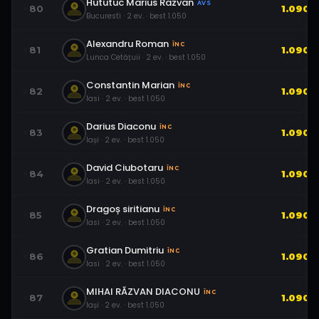
Hututuc Marius Razvan
AVS
80
1.090
Bucuresti
·
2
ev.
· best
1.050
Alexandru Roman
ÎNC
81
1.090
Lunca Cetățuii
·
2
ev.
· best
1.050
Constantin Marian
ÎNC
82
1.090
Iasi
·
2
ev.
· best
1.050
Darius Diaconu
ÎNC
83
1.090
Iași
·
2
ev.
· best
1.050
David Ciubotaru
ÎNC
84
1.090
Iasi
·
2
ev.
· best
1.050
Dragoș siritianu
ÎNC
85
1.090
Iasi
·
2
ev.
· best
1.050
Gratian Dumitriu
ÎNC
86
1.090
Iasi
·
2
ev.
· best
1.050
MIHAI RĂZVAN DIACONU
ÎNC
87
1.090
Iași
·
2
ev.
· best
1.050