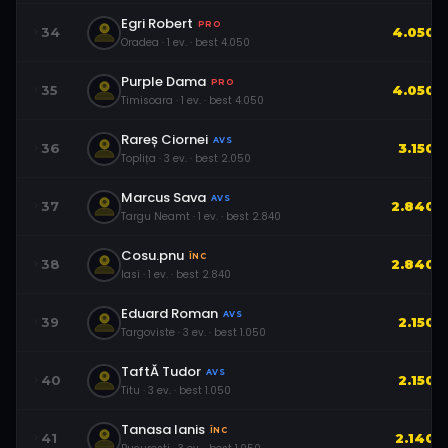
Egri Robert
PRO
34
4.050
Oradea
·
1
ev.
· best
4.050
Purple Dama
PRO
35
4.050
Timisoara
·
1
ev.
· best
4.050
Rareș Ciornei
AVS
36
3.150
Toplița
·
3
ev.
· best
2.050
Marcus Sava
AVS
37
2.840
Targu Neamt
·
1
ev.
· best
2.840
Cosu.pnu
ÎNC
38
2.840
Iasi
·
1
ev.
· best
2.840
Eduard Roman
AVS
39
2.150
Targoviste
·
3
ev.
· best
1.050
TaftĂ Tudor
AVS
40
2.150
Titu
·
3
ev.
· best
1.050
Tanasa Ianis
ÎNC
41
2.140