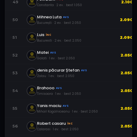
49
2.100
Constanta
·
2
ev.
· best
1.050
Mihnea Luta
AVS
50
2.090
București
·
2
ev.
· best
2.050
Luis
ÎNC
51
2.090
Bucuresti
·
2
ev.
· best
2.050
Matei
AVS
52
2.050
Galati
·
1
ev.
· best
2.050
denis păcurar Ștefan
AVS
53
2.050
Zalau
·
1
ev.
· best
2.050
Brahooo
AVS
54
2.050
Timisoara
·
1
ev.
· best
2.050
Yanis maciu
AVS
55
2.050
Mihail Kogalniceanu
·
1
ev.
· best
2.050
Robert casaru
ÎNC
56
2.050
Calarasi
·
1
ev.
· best
2.050