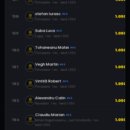
Timisoara
·
1
ev.
· best
1.050
stefan Iurasc
AVS
158
1.050
Timisoara
·
1
ev.
· best
1.050
Suba Luca
AVS
159
1.050
Lugoj
·
1
ev.
· best
1.050
Tohaneanu Matei
AVS
160
1.050
Timisoara
·
1
ev.
· best
1.050
Vegh Martin
AVS
161
1.050
Timisoara
·
1
ev.
· best
1.050
Vintilă Robert
AVS
162
1.050
Timișoara
·
1
ev.
· best
1.050
Alexandru Calin
AVS
163
1.050
Navodari
·
1
ev.
· best
1.050
Claudiu Marian
AVS
164
1.050
Mihail Kogalniceanu , Jud Constanta
·
1
ev.
·
best
1.050