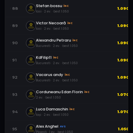
Stefan bossu
ÎNC
88
1.090
Iasi
·
2
ev.
· best
1.050
Victor Necoară
ÎNC
89
1.090
Iasi
·
2
ev.
· best
1.050
Alexandru Petraru
ÎNC
90
1.090
Bucuresti
·
2
ev.
· best
1.050
KdFilip11
ÎNC
91
1.090
Bucuresti
·
2
ev.
· best
1.050
Vacarus andy
ÎNC
92
1.090
Bucuresti
·
2
ev.
· best
1.050
Corduneanu Edan Florin
ÎNC
93
1.070
2
ev.
· best
1.050
Luca Damaschin
ÎNC
94
1.070
Iași
·
2
ev.
· best
1.050
Alex Anghel
AVS
95
1.050
Ploiesti
·
1
ev.
· best
1.050