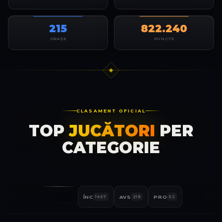
215
822.240
ORAȘE
PUNCTE
CLASAMENT OFICIAL
TOP
JUCĂTORI
PER
CATEGORIE
ALL
ÎNC
AVS
PRO
1737
1467
218
52