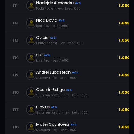
Nadejde Alexandru
AVS
111
1.050
Podu Iloaiei
·
1
ev.
· best
1.050
Nica David
AVS
112
1.050
Iasi
·
1
ev.
· best
1.050
Ovidiu
AVS
113
1.050
Piatra Neamț
·
1
ev.
· best
1.050
Ozi
AVS
114
1.050
Iasi
·
1
ev.
· best
1.050
Andrei Lupastean
AVS
115
1.050
Suceava
·
1
ev.
· best
1.050
Cosmin Buliga
AVS
116
1.050
Gura humorului
·
1
ev.
· best
1.050
Flavius
AVS
117
1.050
Gura humorului
·
1
ev.
· best
1.050
Matei Gavrilovici
AVS
118
1.050
Suceava
·
1
ev.
· best
1.050