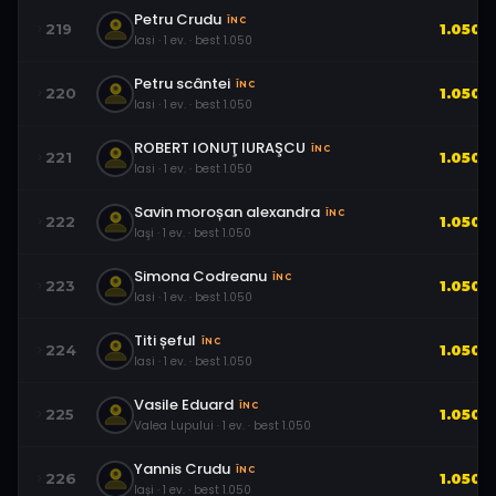
Petru Crudu
ÎNC
219
1.050
Iasi
·
1
ev.
· best
1.050
Petru scântei
ÎNC
220
1.050
Iasi
·
1
ev.
· best
1.050
ROBERT IONUŢ IURAŞCU
ÎNC
221
1.050
Iasi
·
1
ev.
· best
1.050
Savin moroșan alexandra
ÎNC
222
1.050
Iaşi
·
1
ev.
· best
1.050
Simona Codreanu
ÎNC
223
1.050
Iasi
·
1
ev.
· best
1.050
Titi șeful
ÎNC
224
1.050
Iasi
·
1
ev.
· best
1.050
Vasile Eduard
ÎNC
225
1.050
Valea Lupului
·
1
ev.
· best
1.050
Yannis Crudu
ÎNC
226
1.050
Iași
·
1
ev.
· best
1.050