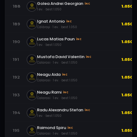
Golea Andrei Georgian
ÎNC
188
1.050
1
ev.
· best
1.050
Ignat Antonio
ÎNC
189
1.050
Călărași
·
1
ev.
· best
1.050
Lucas Matias Paun
ÎNC
190
1.050
1
ev.
· best
1.050
Mustafa David Valentin
ÎNC
191
1.050
Calarasi
·
1
ev.
· best
1.050
Neagu Aida
ÎNC
192
1.050
Calarasi
·
1
ev.
· best
1.050
Neagu Rami
ÎNC
193
1.050
Calarasi
·
1
ev.
· best
1.050
Radu Alexandru Stefan
ÎNC
194
1.050
1
ev.
· best
1.050
Raimond Spiru
ÎNC
195
1.050
Calarasi
·
1
ev.
· best
1.050