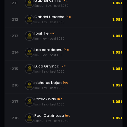
Gabriel Chirila
ÎNC
211
1.050
Bacau
·
1
ev.
· best
1.050
Gabriel Ursache
ÎNC
212
1.050
Iasi
·
1
ev.
· best
1.050
Iosif ilie
ÎNC
213
1.050
Iași
·
1
ev.
· best
1.050
Leo corodeanu
ÎNC
214
1.050
Iași
·
1
ev.
· best
1.050
Luca Grivinca
ÎNC
215
1.050
Iasi
·
1
ev.
· best
1.050
nicholas bejan
ÎNC
216
1.050
Iasi
·
1
ev.
· best
1.050
Patrick Ivas
ÎNC
217
1.050
Iasi
·
1
ev.
· best
1.050
Paul Catrintasu
ÎNC
218
1.050
Bacău
·
1
ev.
· best
1.050