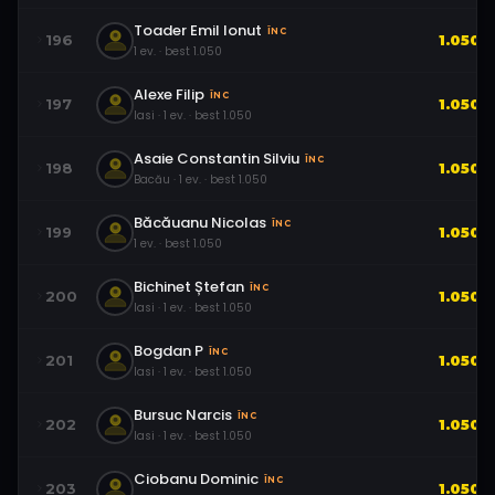
Toader Emil Ionut
ÎNC
196
1.050
1
ev.
· best
1.050
Alexe Filip
ÎNC
197
1.050
Iasi
·
1
ev.
· best
1.050
Asaie Constantin Silviu
ÎNC
198
1.050
Bacău
·
1
ev.
· best
1.050
Băcăuanu Nicolas
ÎNC
199
1.050
1
ev.
· best
1.050
Bichinet Ștefan
ÎNC
200
1.050
Iasi
·
1
ev.
· best
1.050
Bogdan P
ÎNC
201
1.050
Iasi
·
1
ev.
· best
1.050
Bursuc Narcis
ÎNC
202
1.050
Iasi
·
1
ev.
· best
1.050
Ciobanu Dominic
ÎNC
203
1.050