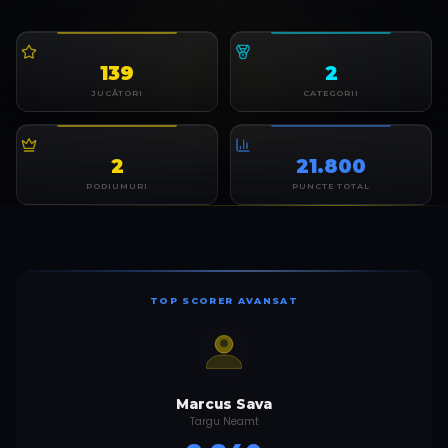
139
2
JUCĂTORI
CATEGORII
2
21.800
PODIUMURI
PUNCTE TOTAL
TOP SCORER
AVANSAT
Marcus Sava
Targu Neamt