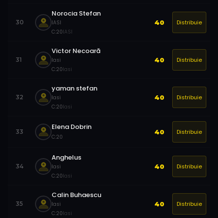
Norocia Stefan
Distribuie
30
40
IASI
C:
20
IASI
Victor Necoară
Distribuie
31
40
Iasi
C:
20
Iasi
yaman stefan
Distribuie
32
40
Iasi
C:
20
Iasi
Elena Dobrin
Distribuie
33
40
C:
20
Anghelus
Distribuie
34
40
Iasi
C:
20
Iasi
Calin Buhaescu
Distribuie
35
40
Iasi
C:
20
Iasi