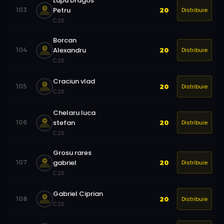
Lupu Dragos
Petru
Distribuie
103
20
C:
20
Borcan
Alexandru
Distribuie
104
20
C:
20
Craciun vlad
Distribuie
105
20
C:
20
Chelaru luca
stefan
Distribuie
106
20
C:
20
Grosu rares
gabriel
Distribuie
107
20
C:
20
Gabriel Ciprian
Distribuie
108
20
C:
20