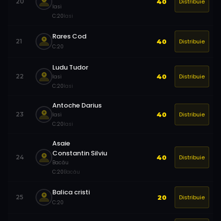
Distribuie
20
40
Iasi
C:
20
Iasi
Rares Cod
Distribuie
21
40
C:
20
Ludu Tudor
Distribuie
22
40
Iasi
C:
20
Iasi
Antoche Darius
Distribuie
23
40
Iasi
C:
20
Iasi
Asaie
Constantin Silviu
Distribuie
24
40
Bacău
C:
20
Bacău
Balica cristi
Distribuie
25
20
C:
20