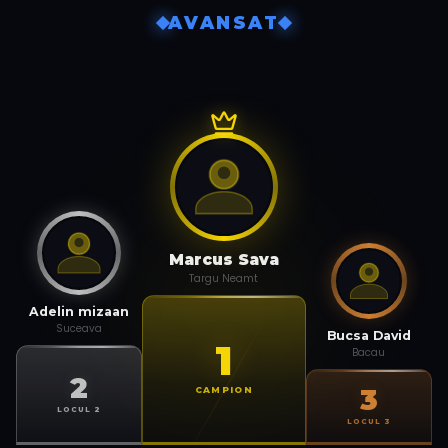
AVANSAT
Marcus Sava
Targu Neamt
Adelin mizaan
Suceava
Bucsa David
1
Bacau
2
3
CAMPION
LOCUL 2
LOCUL 3