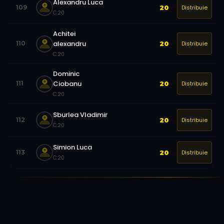
Alexandru Luca
Distribuie
109
20
C:
20
Achitei
alexandru
Distribuie
110
20
C:
20
Dominic
Ciobanu
Distribuie
111
20
C:
20
Sburlea Vladimir
Distribuie
112
20
C:
20
Simion Luca
Distribuie
113
20
C:
20