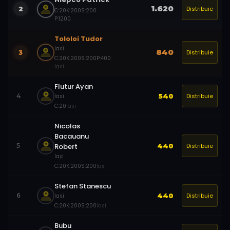
1.620
Distribuie
2
C:
20
K:
200
S:
200
P:
1200
Tololoi Tudor
Iasi
840
Distribuie
3
C:
20
K:
200
S:
200
P:
400
Iasi
Flutur Ayan
Distribuie
4
540
Iasi
C:
20
Iasi
Nicolas
Bacauanu
Distribuie
5
Robert
440
Iași
C:
20
K:
200
S:
200
Iași
Stefan Stanescu
Distribuie
6
440
Iasi
C:
20
K:
200
S:
200
Iasi
Bubu