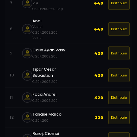
Distribuie
7
440
Iași
C:
20
K:
200
S:
200
Iași
Andi
Vaslui
Distribuie
8
440
C:
20
K:
200
S:
200
Vaslui
Calin Ayan Vasy
Distribuie
9
420
C:
20
K:
200
S:
200
Tipar Cezar
Sebastian
Distribuie
10
420
C:
20
K:
200
S:
200
Foca Andrei
Distribuie
11
420
C:
20
K:
200
S:
200
Tanase Marco
Distribuie
12
220
C:
20
K:
200
Rareș Ciornei