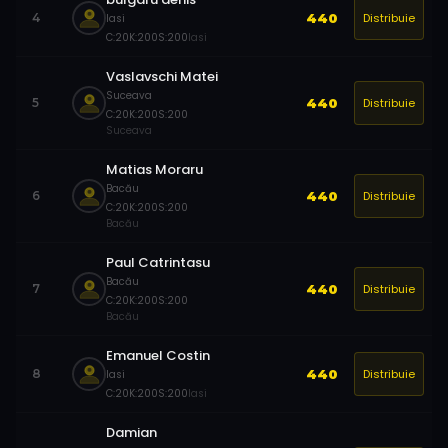
Distribuie
4
440
Iasi
C:
20
K:
200
S:
200
Iasi
Vaslavschi Matei
Suceava
Distribuie
5
440
C:
20
K:
200
S:
200
Suceava
Matias Moraru
Bacău
Distribuie
6
440
C:
20
K:
200
S:
200
Bacău
Paul Catrintasu
Bacău
Distribuie
7
440
C:
20
K:
200
S:
200
Bacău
Emanuel Costin
Distribuie
8
440
Iasi
C:
20
K:
200
S:
200
Iasi
Damian