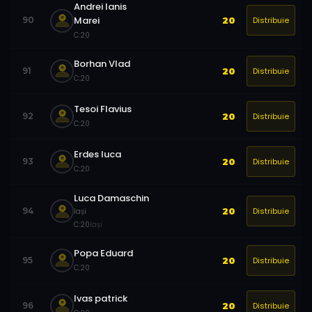
Andrei Ianis
Marei
Distribuie
90
20
C:
20
Borhan Vlad
Distribuie
91
20
C:
20
Tesoi Flavius
Distribuie
92
20
C:
20
Erdes luca
Distribuie
93
20
C:
20
Luca Damaschin
Distribuie
94
20
Iași
C:
20
Iași
Popa Eduard
Distribuie
95
20
C:
20
Ivas patrick
Distribuie
96
20