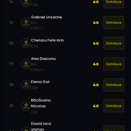
Distribuie
14
40
C:
20
Gabriel Ursache
Distribuie
15
40
Iasi
C:
20
Iasi
Chelaru Felix Arin
Distribuie
16
40
C:
20
Alex Diaconu
Distribuie
17
40
Iasi
C:
20
Iasi
Elena Gal
Distribuie
18
40
C:
20
Băcăuanu
Nicolas
Distribuie
19
40
C:
20
David nica
stefan