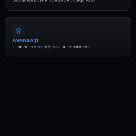
Stăpânești bazele? Aceasta e categoria ta.
AVANSAȚI
1+ an de experiență, trick-uri consistente.
PRO
Nivel competiție. Trick-uri avansate.