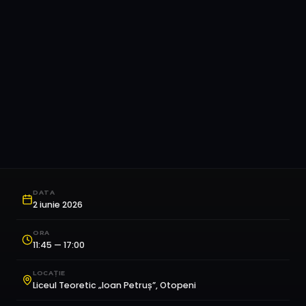
DATA
2 iunie 2026
ORA
11:45 — 17:00
LOCAȚIE
Liceul Teoretic „Ioan Petruș”, Otopeni